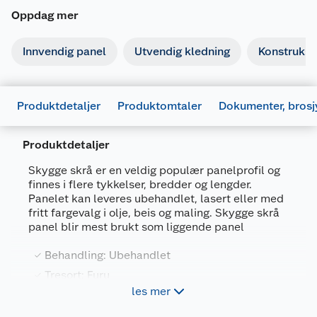
Oppdag mer
Dokumentasjon
Innvendig panel
Utvendig kledning
Konstruksj
677455_7040431811076_.pdf
Last ned / vis datablad
Produktdetaljer
Produktomtaler
Dokumenter, brosj
677452_7040431811076_.pdf
Last ned / vis datablad
Produktdetaljer
Skygge skrå er en veldig populær panelprofil og
Brosjyrer
finnes i flere tykkelser, bredder og lengder.
Panelet kan leveres ubehandlet, lasert eller med
677453_7040431811076_.pdf
fritt fargevalg i olje, beis og maling. Skygge skrå
Last ned / vis datablad
panel blir mest brukt som liggende panel
Generelt
FDV
Behandling: Ubehandlet
Artikkelnummer
7040431917334
Tresort: Furu
677456_7040431811076_.pdf
Leverandørens
4713120071600
les mer
Last ned / vis datablad
Kan monteres stående/diagonalt
artikkelnummer