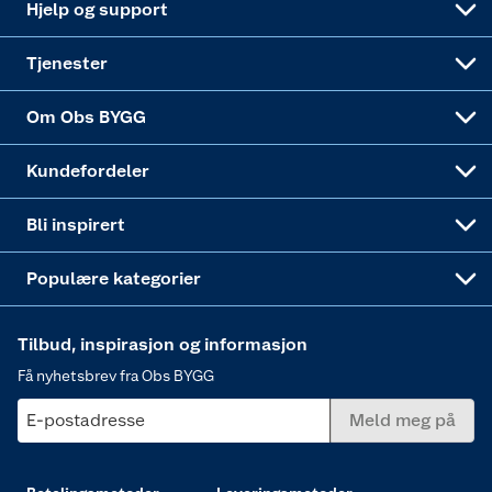
Hjelp og support
Alle tjenester
Virksomheten
Klikk og hent
DIY-prosjekter
Verktøy
Tjenester
Sponsorvirksomheten
Coop Bedriftskort
Hytte og beredskapsutstyr
Dører
Om Obs BYGG
Obs BYGG Montering
Gavetips
Vindu
Kundefordeler
Annonserte varer
Hjem, rengjøring og hvitevarer
Bli inspirert
Varme
Populære kategorier
Tilbud, inspirasjon og informasjon
Få nyhetsbrev fra Obs BYGG
E-postadresse
Meld meg på