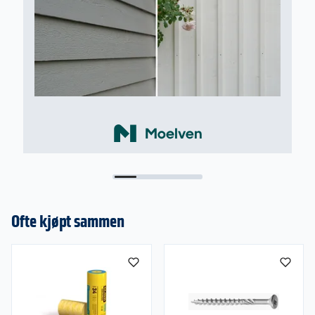
Panel skal brukes innvendig i hus. Moelven
innvendig panel er laget av førsteklasses råvarer,
både teknisk og utseendemessig. Med røtter i
Norden vet Moelven hvordan de lager trepanel
som er tilpasset det nordiske inneklimaet, slik at
det holder seg godt i lang tid fremover.
Tresort
Fargene i furu går fra lys yteved mot det
rødbrune i kjerneveden, og markante forskjeller
gir et fargespill. Kvistene er rødbrune og
framtredende, og tydelige årringer gir et livlig
mønster. Ubehandlet furu vil mørkne relativt raskt
når den utsettes for lys. Furupanel er godt egnet
for overflatebehandling siden den sprekker
mindre opp i kvist sammenliknet med gran.
Ofte kjøpt sammen
Leveres i naturkvalitet der det er beskrevet.
Type profil
Det finnes flere type paneler. Profilen på panelet
påvirker hvordan det ferdige resultatet fremstår.
Med skygge skråpanel får du en populær panel