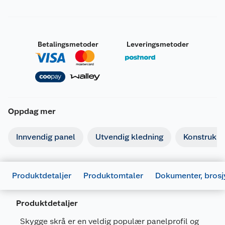
Betalingsmetoder
Leveringsmetoder
Oppdag mer
Dokumentasjon
Innvendig panel
Utvendig kledning
Konstruksj
677455_7040431811076_.pdf
Last ned / vis datablad
Produktdetaljer
Produktomtaler
Dokumenter, brosj
677452_7040431811076_.pdf
Last ned / vis datablad
Produktdetaljer
Skygge skrå er en veldig populær panelprofil og
Brosjyrer