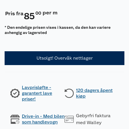
per m
Pris fra
00
85
* Den endelige prisen vises i kassen, da den kan variere
avhengig av lagersted
Utsolgt! Overvåk nettlager
Lavprisløfte -
120 dagers åpent
garantert lave
kjøp
priser!
Gebyrfri faktura
Drive-in - Med bilen
som handlevogn
med Walley