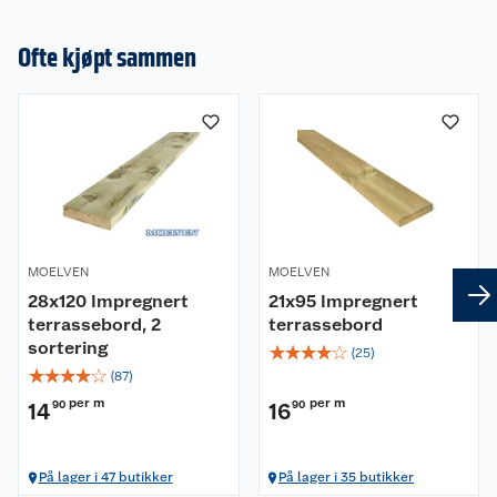
Ofte kjøpt sammen
MOELVEN
MOELVEN
28x120 Impregnert
21x95 Impregnert
terrassebord, 2
terrassebord
sortering
☆
☆
☆
☆
☆
(
25
)
☆
☆
☆
☆
☆
(
87
)
per m
per m
14
90
16
90
På lager i 47 butikker
På lager i 35 butikker