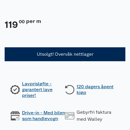
per m
00
119
Utsolgt! Overvåk nettlager
Lavprisløfte -
120 dagers åpent
garantert lave
kjøp
priser!
Gebyrfri faktura
Drive-in - Med bilen
som handlevogn
med Walley