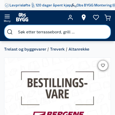
Lavprisløfte
120 dager åpent kjøp
Obs BYGG Montering
Meny
Trelast og byggevarer
Treverk
Altanrekke