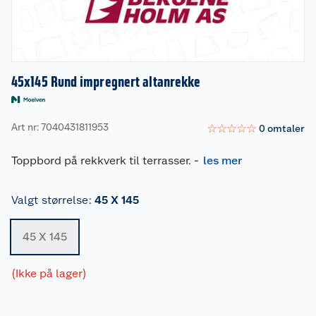
45x145 Rund impregnert altanrekke
Art nr: 7040431811953
☆
☆
☆
☆
☆
0
omtaler
Toppbord på rekkverk til terrasser.
-
les mer
Valgt størrelse
:
45 X 145
45 X 145
(Ikke på lager)