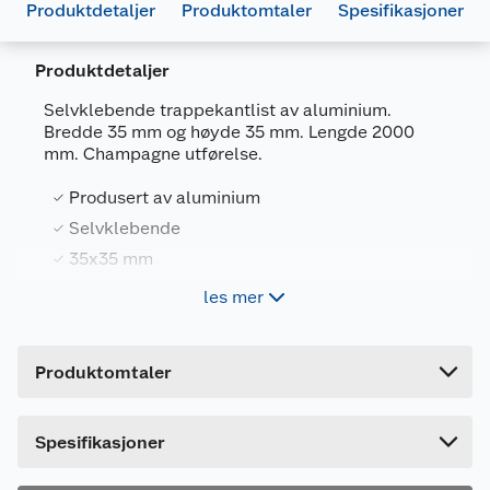
Produktdetaljer
Produktomtaler
Spesifikasjoner
Produktdetaljer
Selvklebende trappekantlist av aluminium.
Bredde 35 mm og høyde 35 mm. Lengde 2000
Generelt
mm. Champagne utførelse.
Artikkelnummer
7317900180354
Produsert av aluminium
Leverandørens artikkelnummer
18035
Selvklebende
Farge
SAND
35x35 mm
Forpakningsmål
Lengde 2000 mm
les mer
Bruttovekt
0.48 kg
Høyde
203.5 cm
Produktomtaler
Lengde
3.5 cm
Bredde
3.5 cm
Dette produktet har ikke fått noen omtale ennå.
Spesifikasjoner
Hvis du kjøper produktet får du invitasjon til å gi
en omtale.