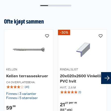
Ofte kjøpt sammen
-30%
KELLEN
RINDALSLIST
Kellen terrasseskruer
20x020x2600 Vinkellist
PVC hvit
C4 OVERFLATEBEHA.
☆
☆
☆
☆
☆
(
41
)
HVIT
,
2,6 M
☆
☆
☆
☆
☆
(
1
)
Finnes i 3 varianter
Finnes i 5 størrelser
per m
21
27
59
00
(
55
stk
)
30