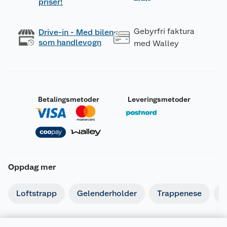
priser!
Gebyrfri faktura
Drive-in - Med bilen
som handlevogn
med Walley
Betalingsmetoder
Leveringsmetoder
Oppdag mer
Loftstrapp
Gelenderholder
Trappenese
T