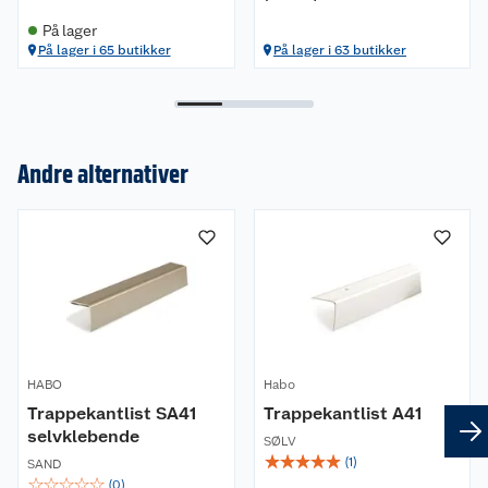
På lager
På lager i 65 butikker
På lager i 63 butikker
Andre alternativer
Om oss
Kundeservice
Nyheter
Butikker
Våre merkevarer
HABO
Kontakt oss
Habo
Våre kjeder
Trappekantlist SA41
Trappekantlist A41
selvklebende
Retur- og angrerett
Kjøpsvilkår
Hageinspirasjon
SØLV
☆
☆
☆
☆
☆
(
1
)
SAND
☆
☆
☆
☆
☆
(
0
)