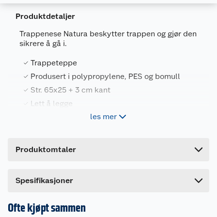
Produktdetaljer
Trappenese Natura beskytter trappen og gjør den
sikrere å gå i.
Generelt
Artikkelnummer
8717755111906
Trappeteppe
Leverandørens artikkelnummer
24777
Produsert i polypropylene, PES og bomull
Str. 65x25 + 3 cm kant
Farge
GRÅ
Lett å legge
Forpakningsmål
les mer
Bruttovekt
1 kg
Natura trappenese leveres i pakke med 15 stk.
Høyde
7 cm
Produktomtaler
Ensfarget trappeteppe med selvklebende
Lengde
70 cm
bakside som leveres i tre ulike farger.
Bredde
30 cm
Spesifikasjoner
Med et trappeteppe sikrer du den glatte trappen
din mot skliulykker og gir samtidig trappen et lite
løft
Ofte kjøpt sammen