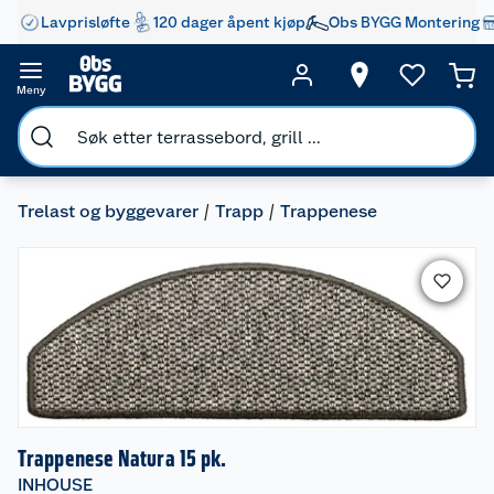
Lavprisløfte
120 dager åpent kjøp
Obs BYGG Montering
Meny
Trelast og byggevarer
Trapp
Trappenese
Trappenese Natura 15 pk.
INHOUSE