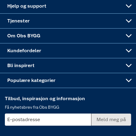
Leveringsalternativer
Nøkkelfiling
Samvirkelag
Coop Mastercard
Live-shopping
Maling
Hjelp og support
Alle tjenester
Virksomheten
Klikk og hent
DIY-prosjekter
Verktøy
Tjenester
Sponsorvirksomheten
Coop Bedriftskort
Hytte og beredskapsutstyr
Dører
Om Obs BYGG
Obs BYGG Montering
Gavetips
Vindu
Kundefordeler
Annonserte varer
Hjem, rengjøring og hvitevarer
Bli inspirert
Varme
Populære kategorier
Tilbud, inspirasjon og informasjon
Få nyhetsbrev fra Obs BYGG
E-postadresse
Meld meg på