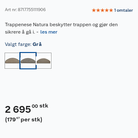
Art nr: 8717755111906
☆
☆
☆
☆
☆
1
omtaler
Trappenese Natura beskytter trappen og gjør den
sikrere å gå i.
-
les mer
Valgt farge
:
Grå
stk
00
2 695
(
179
per stk
)
67