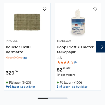
Størrelse 65x25 cm med 3 cm kant.
INHOUSE
TRADEWAY
Boucle 50x80
Coop Proff 70 meter
dørmatte
tørkepapir
☆
☆
☆
☆
☆
(
0
)
BLÅ
☆
☆
☆
☆
☆
(
9
)
stk
82
90
329
00
(
1
per meter
)
18
På lager (6-20)
På lager (+100)
På lager i 2 butikker
På lager i 65 butikker
Om oss