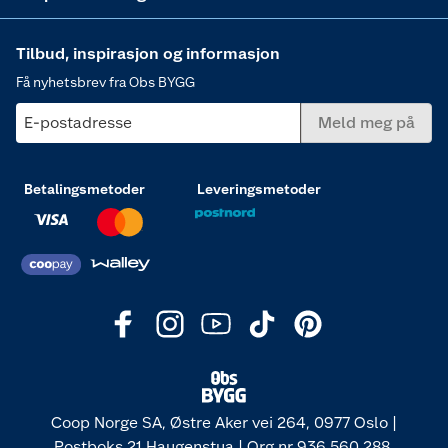
Tilbud, inspirasjon og informasjon
Få nyhetsbrev fra Obs BYGG
E-postadresse
Meld meg på
Betalingsmetoder
Leveringsmetoder
Coop Norge SA, Østre Aker vei 264, 0977 Oslo |
Postboks 21 Haugenstua | Org nr 936 560 288.