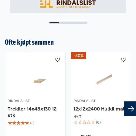
Ofte kjøpt sammen
-30%
RINDALSLIST
RINDALSLIST
Trekiler 14x48x130 12
12x12x2400 Hulkil malt
stk
HVIT
☆
☆
☆
☆
☆
☆
☆
☆
☆
☆
(
0
)
(
2
)
stk