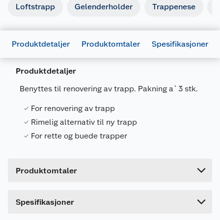
Loftstrapp
Gelenderholder
Trappenese
T
Produktdetaljer
Produktomtaler
Spesifikasjoner
Generelt
Produktdetaljer
Artikkelnummer
5415133010768
Benyttes til renovering av trapp. Pakning a`3 stk.
Leverandørens artikkelnummer
53886764
For renovering av trapp
Farge
LYS GRÅ
Rimelig alternativ til ny trapp
Forpakningsmål
For rette og buede trapper
Bruttovekt
1.92 kg
Høyde
2.4 cm
Produktomtaler
Lengde
130 cm
Bredde
30 cm
Dette produktet har ikke fått noen omtale ennå.
Spesifikasjoner
Hvis du kjøper produktet får du invitasjon til å gi