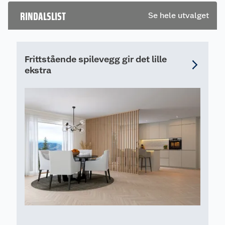
en omtale.
RINDALSLIST
Se hele utvalget
Frittstående spilevegg gir det lille
ekstra