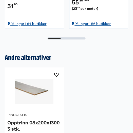
55
30
31
95
(
23
per meter
)
04
På lager i 64 butikker
På lager i 56 butikker
Om oss
Andre alternativer
Kundeservice
Nyheter
Butikker
Våre merkevarer
Kontakt oss
Våre kjeder
Retur- og angrerett
Kjøpsvilkår
Hageinspirasjon
RINDALSLIST
Reklamasjon
Personvern
Lavprisløfte
Oppussing med utemaling
Opptrinn 08x200x1300
3 stk.
Ofte stilte spørsmål
Cookies
Åpent kjøp
Oppussing med innemaling