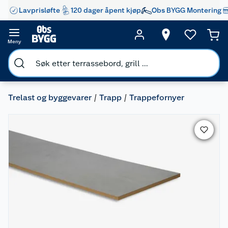
Lavprisløfte
120 dager åpent kjøp
Obs BYGG Montering
Meny
Trelast og byggevarer
Trapp
Trappefornyer