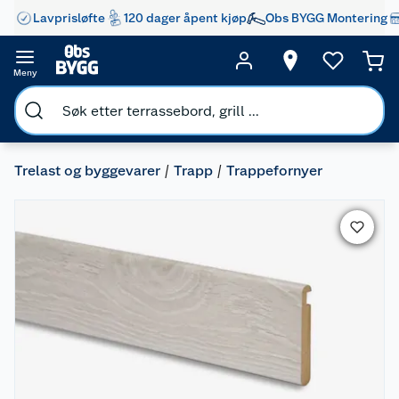
Lavprisløfte
120 dager åpent kjøp
Obs BYGG Montering
Meny
Trelast og byggevarer
Trapp
Trappefornyer