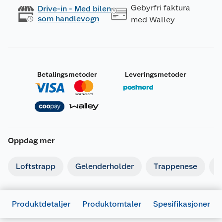
Gebyrfri faktura
Drive-in - Med bilen
som handlevogn
med Walley
Betalingsmetoder
Leveringsmetoder
Oppdag mer
Loftstrapp
Gelenderholder
Trappenese
T
Produktdetaljer
Produktomtaler
Spesifikasjoner
Generelt