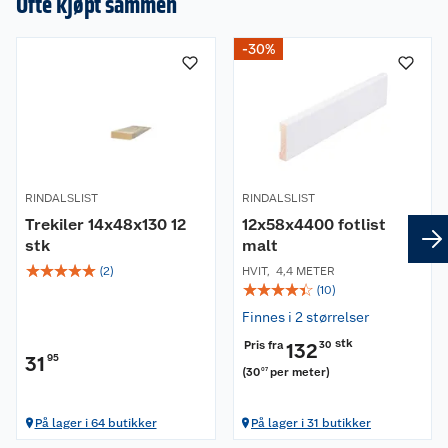
Ofte kjøpt sammen
-30%
RINDALSLIST
RINDALSLIST
Trekiler 14x48x130 12
12x58x4400 fotlist
stk
malt
☆
☆
☆
☆
☆
(
2
)
HVIT
,
4,4 METER
☆
☆
☆
☆
☆
(
10
)
Finnes i 2 størrelser
stk
Pris fra
132
30
31
95
(
30
per meter
)
07
På lager i 64 butikker
På lager i 31 butikker