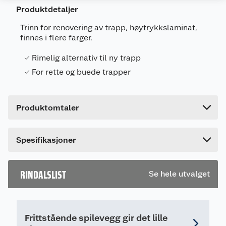
Produktdetaljer
Artikkelnummer
5415133010867
Trinn for renovering av trapp, høytrykkslaminat,
Leverandørens artikkelnummer
54455940
finnes i flere farger.
Farge
LASERT EIK
Rimelig alternativ til ny trapp
Forpakningsmål
For rette og buede trapper
Bruttovekt
2.6 kg
Høyde
5.6 cm
Produktomtaler
Lengde
130 cm
Bredde
30 cm
Dette produktet har ikke fått noen omtale ennå.
Spesifikasjoner
Hvis du kjøper produktet får du invitasjon til å gi
en omtale.
RINDALSLIST
Se hele utvalget
Frittstående spilevegg gir det lille