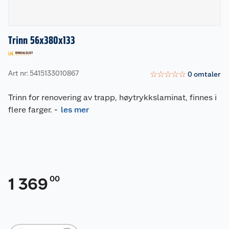
Trinn 56x380x133
Art nr: 5415133010867
☆
☆
☆
☆
☆
0
omtaler
Trinn for renovering av trapp, høytrykkslaminat, finnes i
flere farger.
-
les mer
00
1 369