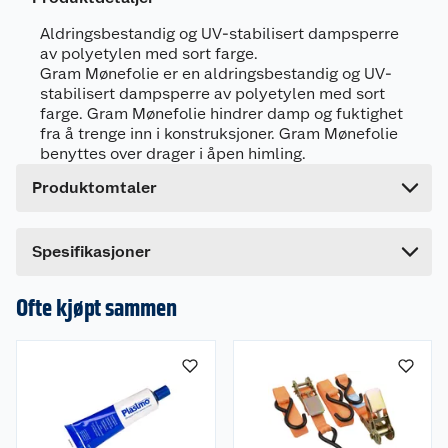
Leverandørens artikkelnummer
912584
Aldringsbestandig og UV-stabilisert dampsperre
av polyetylen med sort farge.
Størrelse
0.5 X 25 M
Gram Mønefolie er en aldringsbestandig og UV-
stabilisert dampsperre av polyetylen med sort
Forpakningsmål
farge. Gram Mønefolie hindrer damp og fuktighet
Bruttovekt
1.7 kg
fra å trenge inn i konstruksjoner. Gram Mønefolie
benyttes over drager i åpen himling.
Høyde
3.392 cm
Produktomtaler
Lengde
53 cm
Bredde
8 cm
Spesifikasjoner
Ofte kjøpt sammen