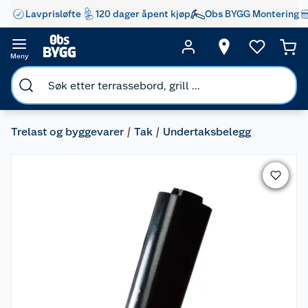
Lavprisløfte
120 dager åpent kjøp
Obs BYGG Montering
Meny
Trelast og byggevarer
Tak
Undertaksbelegg