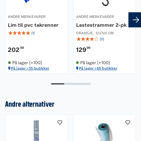
ANDRE MERKEVARER
ANDRE MERKEVARER
Lim til pvc takrenner
Lastestrammer 2-pk
☆
☆
☆
☆
☆
(
1
)
ORANSJE
,
12x7x5 CM
☆
☆
☆
☆
☆
(
9
)
202
00
129
00
På lager (+100)
På lager (+100)
På lager i 35 butikker
På lager i 65 butikker
Andre alternativer
Om oss
Kundeservice
Nyheter
Butikker
Våre merkevarer