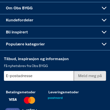
Sponsorvirksomheten
Coop Bedriftskort
Hytte og beredskapsutstyr
Dører
Om Obs BYGG
Obs BYGG Montering
Gavetips
Vindu
Kundefordeler
Annonserte varer
Hjem, rengjøring og hvitevarer
Bli inspirert
Varme
Populære kategorier
Tilbud, inspirasjon og informasjon
Få nyhetsbrev fra Obs BYGG
E-postadresse
Meld meg på
Betalingsmetoder
Leveringsmetoder