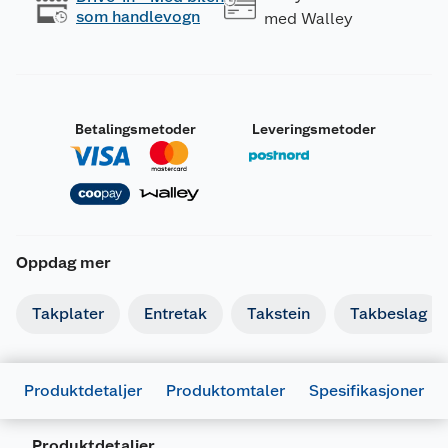
som handlevogn
med Walley
Betalingsmetoder
Leveringsmetoder
Oppdag mer
Takplater
Entretak
Takstein
Takbeslag
Produktdetaljer
Produktomtaler
Spesifikasjoner
Generelt
Produktdetaljer
Artikkelnummer
7059129125845