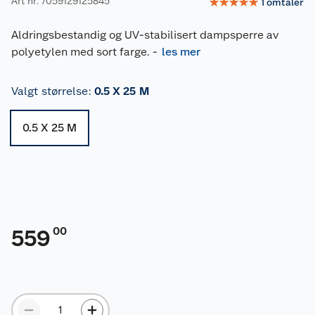
Art nr: 7059129125845
☆
☆
☆
☆
☆
1
omtaler
Aldringsbestandig og UV-stabilisert dampsperre av
polyetylen med sort farge.
-
les mer
Valgt størrelse
:
0.5 X 25 M
0.5 X 25 M
00
559