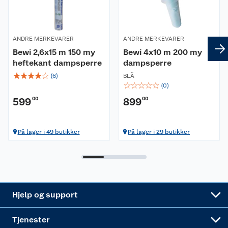
Kontakt oss
Våre kjeder
ANDRE MERKEVARER
ANDRE MERKEVARER
Retur- og angrerett
Kjøpsvilkår
Hageinspirasjon
Bewi 2,6x15 m 150 my
Bewi 4x10 m 200 my
heftekant dampsperre
dampsperre
Reklamasjon
Personvern
Lavprisløfte
Oppussing med utemaling
☆
☆
☆
☆
☆
(
6
)
BLÅ
☆
☆
☆
☆
☆
(
0
)
Ofte stilte spørsmål
Cookies
Åpent kjøp
Oppussing med innemaling
599
00
899
00
Pakkesporing
Monteringstjenester
Ledige stillinger
Coop medlem
Grillens verden
Hage og utemiljø
På lager i 49 butikker
På lager i 29 butikker
Leveringstid
Leie tilhenger
Bærekraft
Retur av el-avfall
Et varmere hjem
Gulv
Betalingsalternativer
Leie verktøy
Sikkerhetsdatablad
Drive in
Tips og råd
Trelast og byggevarer
Leveringsalternativer
Nøkkelfiling
Samvirkelag
Coop Mastercard
Live-shopping
Maling
Hjelp og support
Alle tjenester
Virksomheten
Klikk og hent
DIY-prosjekter
Verktøy
Tjenester