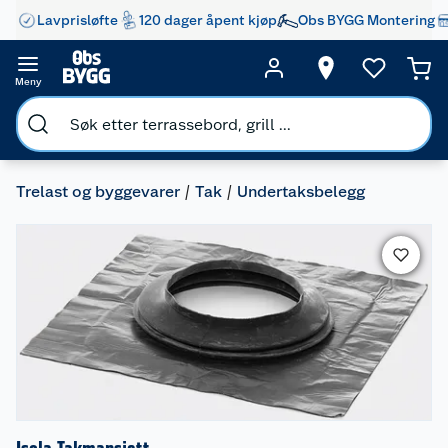
Lavprisløfte
120 dager åpent kjøp
Obs BYGG Montering
Meny
Trelast og byggevarer
Tak
Undertaksbelegg