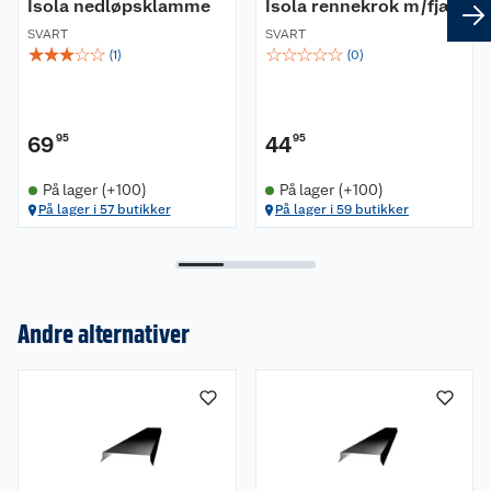
Isola nedløpsklamme
Isola rennekrok m/fjær
SVART
SVART
☆
☆
☆
☆
☆
☆
☆
☆
☆
☆
(
1
)
(
0
)
69
95
44
95
På lager (+100)
På lager (+100)
På lager i 57 butikker
På lager i 59 butikker
Andre alternativer
Om oss
Kundeservice
Nyheter
Butikker
Våre merkevarer