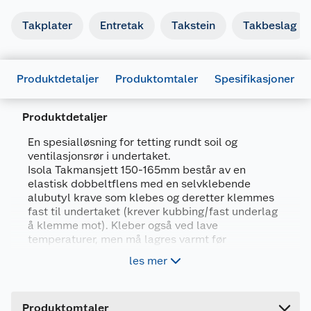
Takplater
Entretak
Takstein
Takbeslag
Produktdetaljer
Produktomtaler
Spesifikasjoner
Produktdetaljer
En spesialløsning for tetting rundt soil og
ventilasjonsrør i undertaket.
Isola Takmansjett 150-165mm består av en
Generelt
elastisk dobbeltflens med en selvklebende
alubutyl krave som klebes og deretter klemmes
Artikkelnummer
7057755641449
fast til undertaket (krever kubbing/fast underlag
Leverandørens artikkelnummer
564144
å klemme mot). Kleber også ved lave
temperaturer, men må lagres varmt før
Forpakningsmål
anvendelse.
les mer
Bruttovekt
0.27 kg
Høyde
5 cm
Produktomtaler