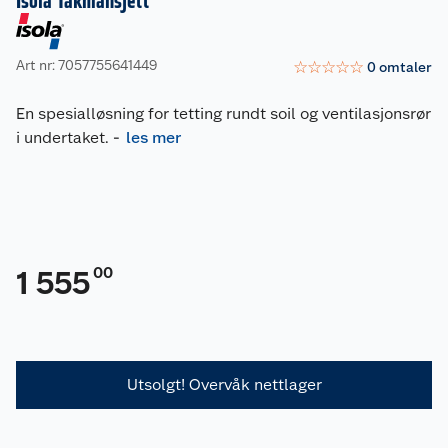
Isola Takmansjett
Art nr: 7057755641449
☆
☆
☆
☆
☆
0
omtaler
En spesialløsning for tetting rundt soil og ventilasjonsrør
i undertaket.
-
les mer
00
1 555
Utsolgt! Overvåk nettlager