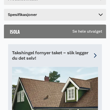
Lengde
35 cm
Bredde
35 cm
Dette produktet har ikke fått noen omtale ennå.
Spesifikasjoner
Hvis du kjøper produktet får du invitasjon til å gi
en omtale.
ISOLA
Se hele utvalget
Takshingel fornyer taket – slik legger
du det selv!