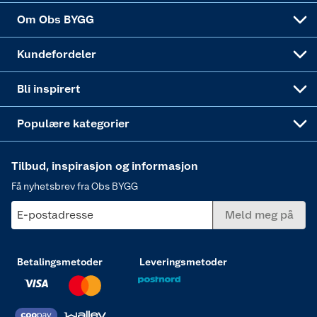
Sponsorvirksomheten
Coop Bedriftskort
Hytte og beredskapsutstyr
Dører
Om Obs BYGG
Obs BYGG Montering
Gavetips
Vindu
Kundefordeler
Annonserte varer
Hjem, rengjøring og hvitevarer
Bli inspirert
Varme
Populære kategorier
Tilbud, inspirasjon og informasjon
Få nyhetsbrev fra Obs BYGG
E-postadresse
Meld meg på
Betalingsmetoder
Leveringsmetoder