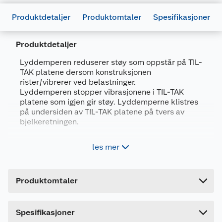
Produktdetaljer
Produktomtaler
Spesifikasjoner
Produktdetaljer
Lyddemperen reduserer støy som oppstår på TIL-
TAK platene dersom konstruksjonen
rister/vibrerer ved belastninger.
Generelt
Lyddemperen stopper vibrasjonene i TIL-TAK
platene som igjen gir støy. Lyddemperne klistres
Artikkelnummer
7090011260299
på undersiden av TIL-TAK platene på tvers av
Leverandørens artikkelnummer
3002
bjelkeretningen.
Forpakningsmål
Hjelper deg å fjerne uønsket støy fra TIL-Tak
les mer
platene
Bruttovekt
0.056 kg
Enkle å montere i ettertid
Høyde
1 cm
Produktomtaler
Lengde
50 cm
TIL-TAK Original Lyddemper stopper vibrasjon, og
fjerner støy fra TIL-TAK platene.
Bredde
300 cm
Dette produktet har ikke fått noen omtale ennå.
Spesifikasjoner