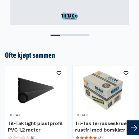
Ofte kjøpt sammen
Om oss
Kundeservice
Nyheter
Butikker
Våre merkevarer
Kontakt oss
Våre kjeder
TIL-TAK
TIL-TAK
Til-Tak light plastprofil
Til-Tak terrasseskrue
Retur- og angrerett
PVC 1,2 meter
rustfri med borskjær
Kjøpsvilkår
Hageinspirasjon
☆
☆
☆
☆
☆
☆
☆
☆
☆
☆
(
0
)
(
3
)