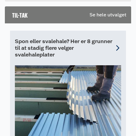
Hvis du kjøper produktet får du invitasjon til å gi
Lyddemper består av en plastprofil med
selvklebende tape på en side. De kommer i
en omtale.
lengder av 50 cm.
TIL-TAK
Se hele utvalget
Spon eller svalehale? Her er 8 grunner
til at stadig flere velger
svalehaleplater