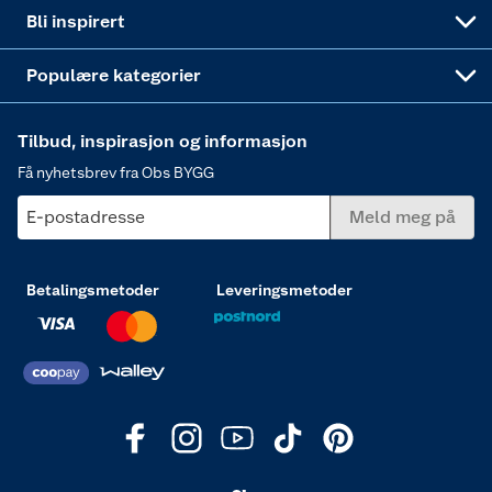
Annonserte varer
Hjem, rengjøring og hvitevarer
Bli inspirert
Varme
Populære kategorier
Tilbud, inspirasjon og informasjon
Få nyhetsbrev fra Obs BYGG
E-postadresse
Meld meg på
Betalingsmetoder
Leveringsmetoder