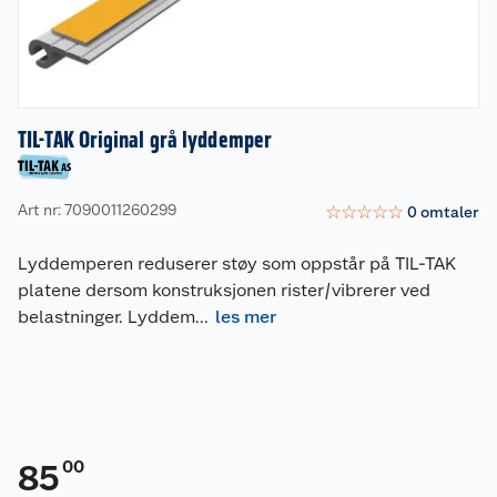
TIL-TAK Original grå lyddemper
Art nr: 7090011260299
☆
☆
☆
☆
☆
0
omtaler
Lyddemperen reduserer støy som oppstår på TIL-TAK
platene dersom konstruksjonen rister/vibrerer ved
belastninger. Lyddem
...
les mer
00
85