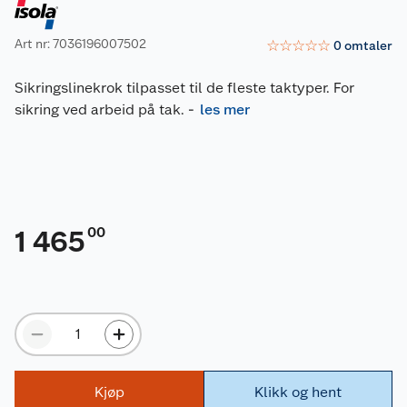
Art nr: 7036196007502
☆
☆
☆
☆
☆
0
omtaler
Sikringslinekrok tilpasset til de fleste taktyper. For
sikring ved arbeid på tak.
-
les mer
00
1 465
Kjøp
Klikk og hent