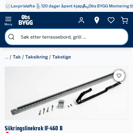
Lavprisløfte
120 dager åpent kjøp
Obs BYGG Montering
Meny
...
Tak
Taksikring
Takstige
Siikringslinekrok IF-460 B