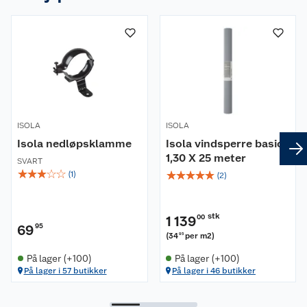
Om oss
Kundeservice
Nyheter
Butikker
Våre merkevarer
Kontakt oss
Våre kjeder
ISOLA
ISOLA
Isola nedløpsklamme
Isola vindsperre basic
Retur- og angrerett
Kjøpsvilkår
Hageinspirasjon
1,30 X 25 meter
SVART
☆
☆
☆
☆
☆
☆
☆
☆
☆
☆
(
1
)
(
2
)
Reklamasjon
Personvern
Lavprisløfte
Oppussing med utemaling
Ofte stilte spørsmål
Cookies
Åpent kjøp
Oppussing med innemaling
stk
1 139
00
69
95
(
34
per m2
)
95
Pakkesporing
Monteringstjenester
Ledige stillinger
Coop medlem
Grillens verden
Hage og utemiljø
På lager (+100)
På lager (+100)
På lager i 57 butikker
På lager i 46 butikker
Leveringstid
Leie tilhenger
Bærekraft
Retur av el-avfall
Et varmere hjem
Gulv