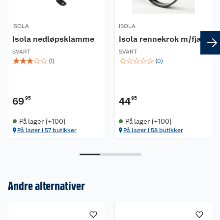
ISOLA
ISOLA
Isola nedløpsklamme
Isola rennekrok m/fjær
SVART
SVART
☆
☆
☆
☆
☆
☆
☆
☆
☆
☆
(
1
)
(
0
)
69
95
44
95
På lager (+100)
På lager (+100)
På lager i 57 butikker
På lager i 58 butikker
Om oss
Kundeservice
Nyheter
Andre alternativer
Butikker
Våre merkevarer