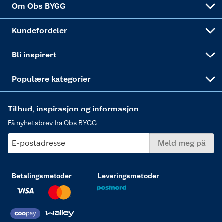
Om Obs BYGG
Obs BYGG Montering
Gavetips
Vindu
Kundefordeler
Annonserte varer
Hjem, rengjøring og hvitevarer
Bli inspirert
Varme
Populære kategorier
Tilbud, inspirasjon og informasjon
Få nyhetsbrev fra Obs BYGG
E-postadresse
Meld meg på
Betalingsmetoder
Leveringsmetoder