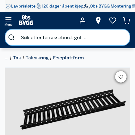
Lavprisløfte
120 dager åpent kjøp
Obs BYGG Montering
Meny
...
Tak
Taksikring
Feieplattform