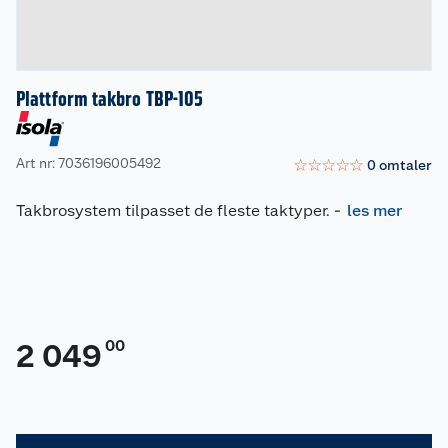
Plattform takbro TBP-105
Art nr: 7036196005492
☆
☆
☆
☆
☆
0
omtaler
Takbrosystem tilpasset de fleste taktyper.
-
les mer
00
2 049