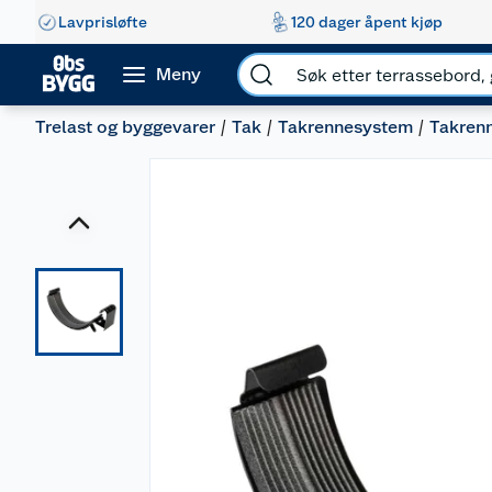
Lavprisløfte
120 dager åpent kjøp
Meny
Trelast og byggevarer
Tak
Takrennesystem
Takrenn