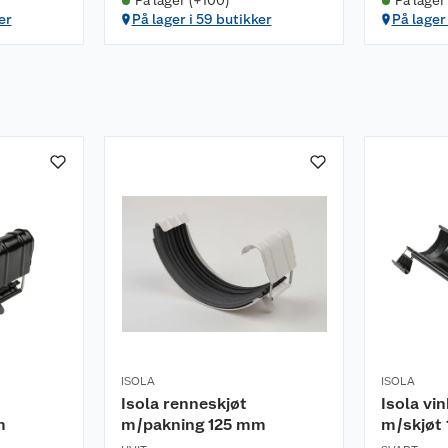
På lager (+100)
På lager
er
På lager i 59 butikker
På lager
ISOLA
ISOLA
Isola renneskjøt
Isola vi
m
m/pakning 125 mm
m/skjøt