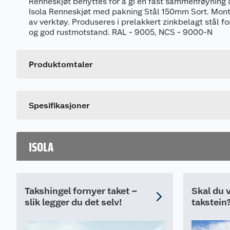
Renneskjøt benyttes for å gi en fast sammenføyning 
Isola Renneskjøt med pakning Stål 150mm Sort. Mont
av verktøy. Produseres i prelakkert zinkbelagt stål for
Generelt
og god rustmotstand. RAL - 9005, NCS - 9000-N
Artikkelnummer
Leverandørens artikkelnummer
Produktomtaler
Dette produktet har ikke fått noen omtale ennå. Hvis d
Spesifikasjoner
ISOLA
Takshingel fornyer taket –
Skal du v
slik legger du det selv!
takstein