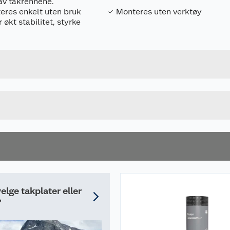
av takrennene.
eres enkelt uten bruk
Monteres uten verktøy
 økt stabilitet, styrke
Forpakningsmål
7057755631228
Bruttovekt
563122
Høyde
Lengde
u kjøper produktet får du invitasjon til å gi en omtale.
Bredde
elge takplater eller
?