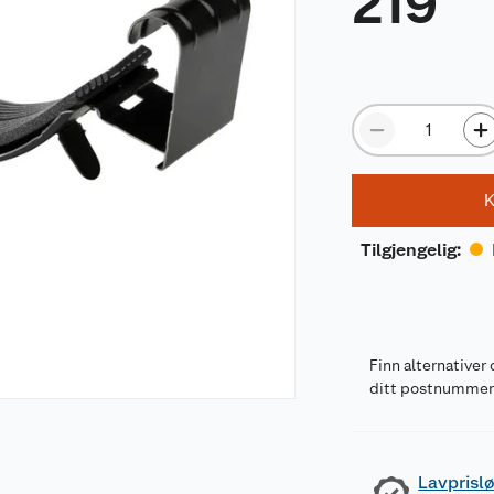
219
K
Tilgjengelig
:
Finn alternativer 
ditt postnumme
Lavprislø