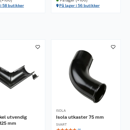
 (+100)
På lager (+100)
 i 58 butikker
På lager i 56 butikker
ISOLA
nkel utvendig
Isola utkaster 75 mm
 125 mm
SVART
☆
☆
☆
☆
☆