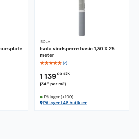
ISOLA
mursplate
Isola vindsperre basic 1,30 X 25
meter
☆
☆
☆
☆
☆
(
2
)
stk
00
1 139
(
34
per m2
)
95
På lager (+100)
På lager i 46 butikker