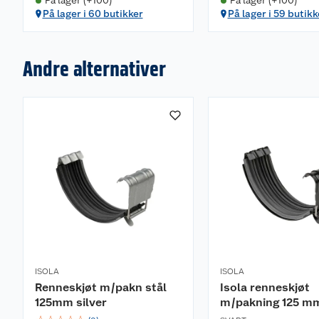
På lager (+100)
På lager (+100)
På lager i 60 butikker
På lager i 59 butikk
Andre alternativer
ISOLA
ISOLA
Renneskjøt m/pakn stål
Isola renneskjøt
125mm silver
m/pakning 125 m