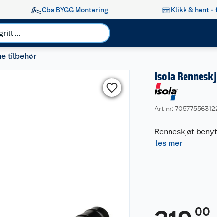
Obs BYGG Montering
Klikk & hent - 
e tilbehør
Isola Renneskj
Art nr: 70577556312
Renneskjøt benyt
les mer
00