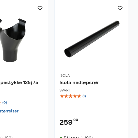
ISOLA
ppestykke 125/75
Isola nedløpsrør
SVART
☆
☆
☆
☆
☆
(
1
)
☆
(
0
)
størrelser
00
259