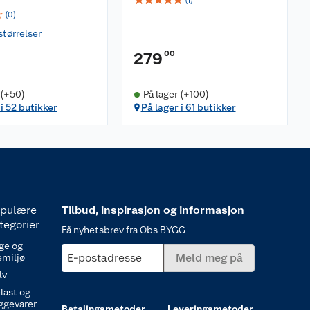
(
1
)
☆
(
0
)
størrelser
00
279
 (+50)
På lager (+100)
 i 52 butikker
På lager i 61 butikker
pulære
Tilbud, inspirasjon og informasjon
tegorier
Få nyhetsbrev fra Obs BYGG
ge og
E-postadresse
Meld meg på
emiljø
lv
last og
ggevarer
Betalingsmetoder
Leveringsmetoder