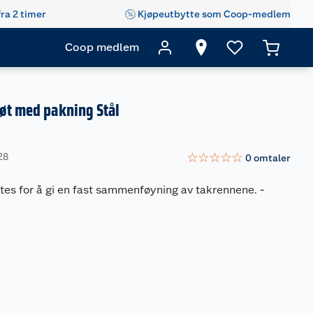
fra 2 timer
Kjøpeutbytte som Coop-medlem
Coop medlem
øt med pakning Stål
☆
☆
☆
☆
☆
28
0
omtaler
tes for å gi en fast sammenføyning av takrennene.
-