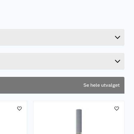
0.13 kg
8.5 cm
19 cm
6.5 cm
Se hele utvalget