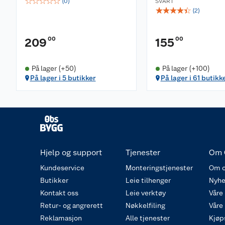
☆
☆
☆
☆
☆
(
0
)
SVART
☆
☆
☆
☆
☆
(
2
)
00
00
209
155
På lager (+50)
På lager (+100)
På lager i 5 butikker
På lager i 61 butikk
Hjelp og support
Tjenester
Om 
Kundeservice
Monteringstjenester
Om o
Butikker
Leie tilhenger
Nyhe
Kontakt oss
Leie verktøy
Våre
Retur- og angrerett
Nøkkelfiling
Våre
Reklamasjon
Alle tjenester
Kjøp