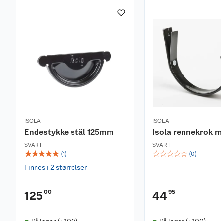
ISOLA
ISOLA
Endestykke stål 125mm
Isola rennekrok m
SVART
SVART
☆
☆
☆
☆
☆
☆
☆
☆
☆
☆
(
1
)
(
0
)
Finnes i 2 størrelser
00
95
125
44