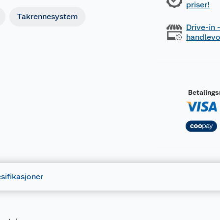
priser!
Takrennesystem
Drive-in
handlev
Betaling
sifikasjoner