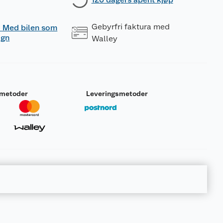
Gebyrfri faktura med
 - Med bilen som
ogn
Walley
smetoder
Leveringsmetoder