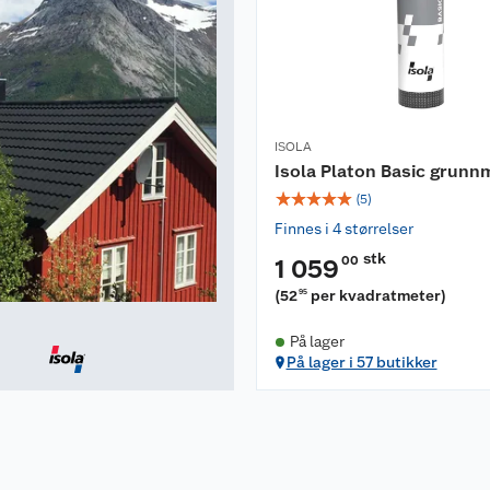
ISOLA
Isola Platon Basic grunn
☆
☆
☆
☆
☆
(
5
)
Finnes i 4 størrelser
stk
00
1 059
(
52
per kvadratmeter
)
95
På lager
På lager i 57 butikker