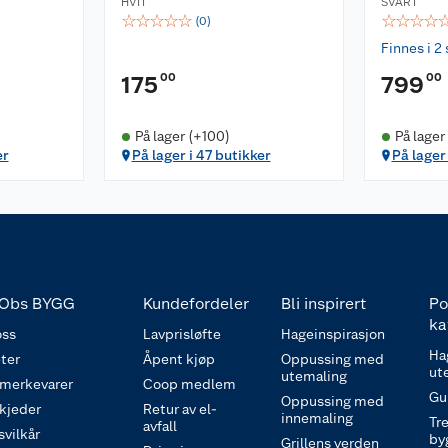
HVIT
SVART
☆
☆
☆
☆
☆
☆
☆
☆
☆
(
0
)
Finnes i 2 
00
00
175
799
På lager (+100)
På lager
er
På lager i 47 butikker
På lager
Obs BYGG
Kundefordeler
Bli inspirert
Po
ka
ss
Lavprisløfte
Hageinspirasjon
Ha
ter
Åpent kjøp
Oppussing med
ut
utemaling
 merkevarer
Coop medlem
Gu
Oppussing med
 kjeder
Retur av el-
innemaling
Tre
avfall
svilkår
by
Grillens verden