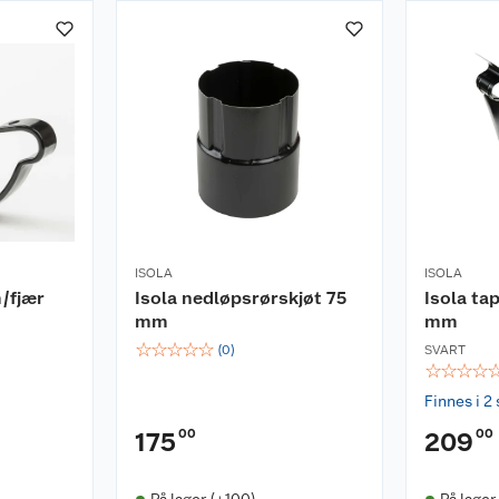
ISOLA
ISOLA
/fjær
Isola nedløpsrørskjøt 75
Isola ta
mm
mm
☆
☆
☆
☆
☆
(
0
)
SVART
☆
☆
☆
☆
Finnes i 2 
00
00
175
209