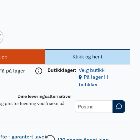
jøp
Klikk og hent
Butikklager:
Velg butikk
Få på lager
På lager i 1
butikker
Dine leveringsalternativer
og pris for levering ved å søke på
r
fte - garantert lave
120 dagers åpent kjøp