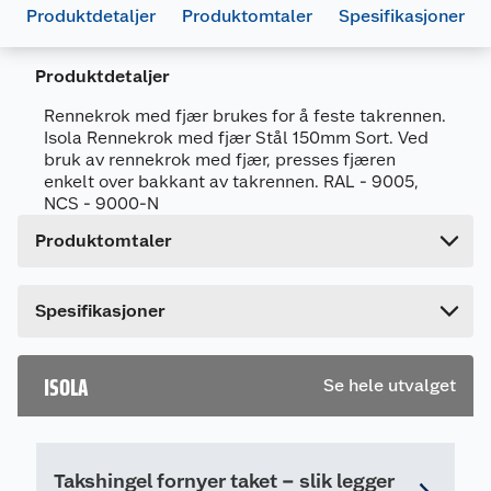
Produktdetaljer
Produktomtaler
Spesifikasjoner
Generelt
Artikkelnummer
7057755631624
Produktdetaljer
Leverandørens artikkelnummer
563162
Rennekrok med fjær brukes for å feste takrennen.
Isola Rennekrok med fjær Stål 150mm Sort. Ved
Forpakningsmål
bruk av rennekrok med fjær, presses fjæren
Bruttovekt
0.337 kg
enkelt over bakkant av takrennen. RAL - 9005,
NCS - 9000-N
Høyde
14 cm
Produktomtaler
Lengde
15 cm
Bredde
2.5 cm
Dette produktet har ikke fått noen omtale ennå.
Spesifikasjoner
Hvis du kjøper produktet får du invitasjon til å gi
en omtale.
ISOLA
Se hele utvalget
Takshingel fornyer taket – slik legger