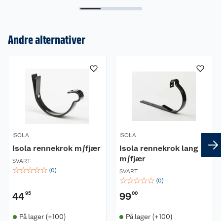
Andre alternativer
Om oss
Kundeservice
Nyheter
Butikker
Våre merkevarer
Kontakt oss
Våre kjeder
ISOLA
ISOLA
Retur- og angrerett
Kjøpsvilkår
Hageinspirasjon
Isola rennekrok m/fjær
Isola rennekrok lang
m/fjær
Reklamasjon
SVART
Personvern
Lavprisløfte
Oppussing med utemaling
☆
☆
☆
☆
☆
(
0
)
SVART
☆
☆
☆
☆
☆
(
0
)
Ofte stilte spørsmål
Cookies
Åpent kjøp
Oppussing med innemaling
44
95
99
00
Pakkesporing
Monteringstjenester
Ledige stillinger
Coop medlem
Grillens verden
Hage og utemiljø
På lager (+100)
På lager (+100)