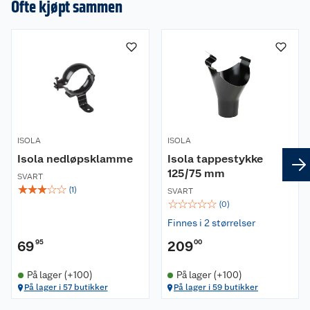
Ofte kjøpt sammen
ISOLA
ISOLA
Isola nedløpsklamme
Isola tappestykke
125/75 mm
SVART
☆
☆
☆
☆
☆
(
1
)
SVART
☆
☆
☆
☆
☆
(
0
)
Finnes i 2 størrelser
69
95
209
00
På lager (+100)
På lager (+100)
På lager i 57 butikker
På lager i 59 butikker