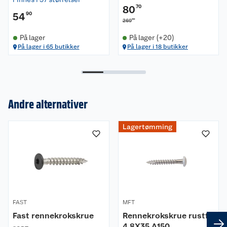
80
70
54
90
00
269
På lager
På lager (+20)
På lager i 65 butikker
På lager i 18 butikker
Andre alternativer
Lagertømming
Om oss
Kundeservice
Nyheter
Butikker
Våre merkevarer
Kontakt oss
FAST
MFT
Våre kjeder
Fast rennekrokskrue
Rennekrokskrue rustfri
4,8X35 A150
Retur- og angrerett