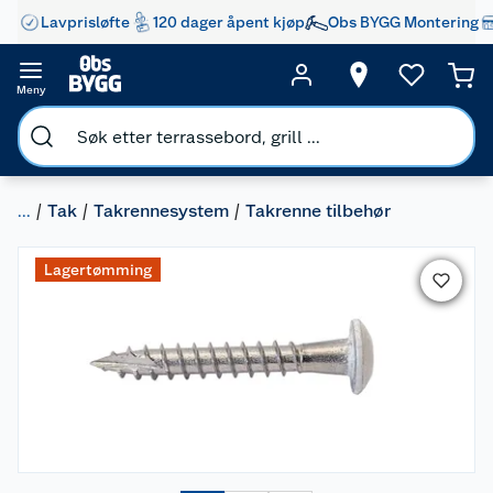
Lavprisløfte
120 dager åpent kjøp
Obs BYGG Montering
Meny
...
Tak
Takrennesystem
Takrenne tilbehør
Lagertømming