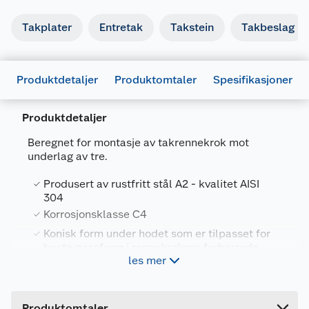
Takplater
Entretak
Takstein
Takbeslag
Produktdetaljer
Produktomtaler
Spesifikasjoner
Produktdetaljer
Beregnet for montasje av takrennekrok mot
underlag av tre.
Generelt
Artikkelnummer
7034355119226
Produsert av rustfritt stål A2 - kvalitet AISI
304
Leverandørens artikkelnummer
511922
Korrosjonsklasse C4
Størrelse
4.8 X 35 MM 150 STK
Konisk form under hodet som er tilpasset for
beste passform i rennekrokens forborrede
Forpakningsmål
les mer
hull
Bruttovekt
0.611 kg
Panhode og TX20 bitsfeste
Høyde
8 cm
Produktomtaler