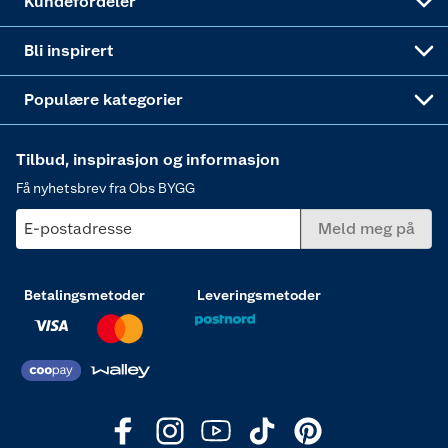
Kundefordeler
Annonserte varer
Hjem, rengjøring og hvitevarer
Bli inspirert
Varme
Populære kategorier
Tilbud, inspirasjon og informasjon
Få nyhetsbrev fra Obs BYGG
E-postadresse
Meld meg på
Betalingsmetoder
Leveringsmetoder