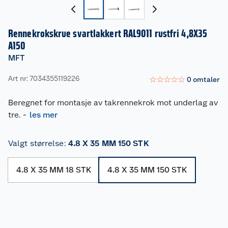
Rennekrokskrue svartlakkert RAL9011 rustfri 4,8X35
A150
MFT
Art nr: 7034355119226
☆
☆
☆
☆
☆
0
omtaler
Beregnet for montasje av takrennekrok mot underlag av
tre.
-
les mer
Valgt størrelse
:
4.8 X 35 MM 150 STK
4.8 X 35 MM 18 STK
4.8 X 35 MM 150 STK