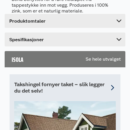
Bruttovekt
0.2 kg
tappestykke inn mot vegg. Produseres i 100%
zink, som er et naturlig materiale.
Høyde
21 cm
Produktomtaler
Lengde
7.6 cm
Bredde
7.6 cm
Dette produktet har ikke fått noen omtale ennå.
Spesifikasjoner
Hvis du kjøper produktet får du invitasjon til å gi
en omtale.
ISOLA
Se hele utvalget
Takshingel fornyer taket – slik legger
du det selv!