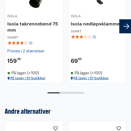
ISOLA
ISOLA
Isola takrennebend 75
Isola nedløpsklamme
mm
SVART
☆
☆
☆
☆
☆
(
1
)
SVART
☆
☆
☆
☆
☆
(
1
)
Finnes i 2 størrelser
159
00
69
95
På lager (+100)
På lager (+100)
På lager i 57 butikker
På lager i 57 butikker
Andre alternativer
Om oss
Kundeservice
Nyheter