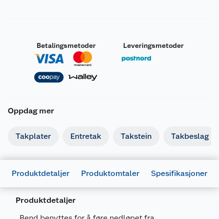
Betalingsmetoder
Leveringsmetoder
Oppdag mer
Takplater
Entretak
Takstein
Takbeslag
Generelt
Produktdetaljer
Produktomtaler
Spesifikasjoner
Artikkelnummer
7057756623611
Leverandørens artikkelnummer
662361
Produktdetaljer
Forpakningsmål
Bend benyttes for å føre nedløpet fra