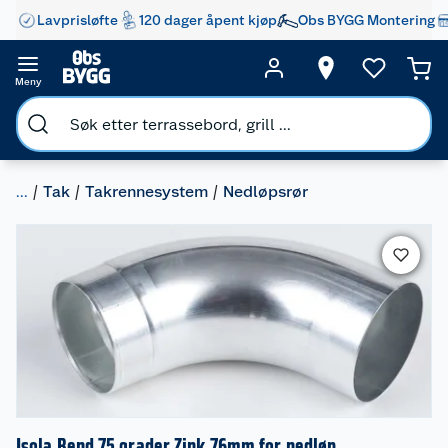
Lavprisløfte
120 dager åpent kjøp
Obs BYGG Montering
Meny
...
Tak
Takrennesystem
Nedløpsrør
Isola Bend 75 grader Zink 76mm for nedløp