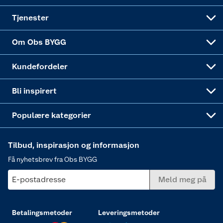
Alle tjenester
Virksomheten
Klikk og hent
DIY-prosjekter
Verktøy
Tjenester
Sponsorvirksomheten
Coop Bedriftskort
Hytte og beredskapsutstyr
Dører
Om Obs BYGG
Obs BYGG Montering
Gavetips
Vindu
Kundefordeler
Annonserte varer
Hjem, rengjøring og hvitevarer
Bli inspirert
Varme
Populære kategorier
Tilbud, inspirasjon og informasjon
Få nyhetsbrev fra Obs BYGG
E-postadresse
Meld meg på
Betalingsmetoder
Leveringsmetoder