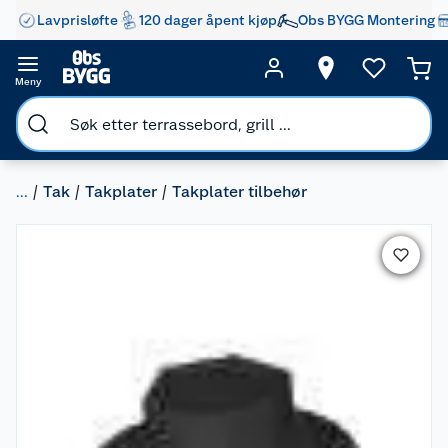
Lavprisløfte
120 dager åpent kjøp
Obs BYGG Montering
Meny
...
Tak
Takplater
Takplater tilbehør