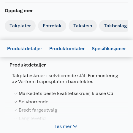
Oppdag mer
Takplater
Entretak
Takstein
Takbeslag
Produktdetaljer
Produktomtaler
Spesifikasjoner
Produktdetaljer
Generelt
Takplateskruer i selvborende stål. For montering
Artikkelnummer
7090017810764
av Verform trapesplater i bærelekter.
Leverandørens artikkelnummer
4051
Markedets beste kvalitetsskruer, klasse C3
Størrelse
4.9 X 20 MM
Selvborrende
Bredt fargeutvalg
Farge
SVART
Lang levetid
Forpakningsmål
les mer
Bruttovekt
1.4 kg