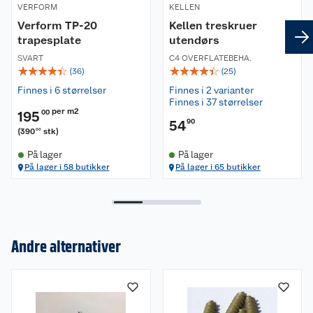
VERFORM
KELLEN
Verform TP-20
Kellen treskruer
trapesplate
utendørs
SVART
C4 OVERFLATEBEHA.
☆
☆
☆
☆
☆
☆
☆
☆
☆
☆
(
36
)
(
25
)
Finnes i 6 størrelser
Finnes i 2 varianter
Finnes i 37 størrelser
per m2
195
00
54
90
(
390
stk
)
00
På lager
På lager
På lager i 58 butikker
På lager i 65 butikker
Andre alternativer
Om oss
Kundeservice
Nyheter