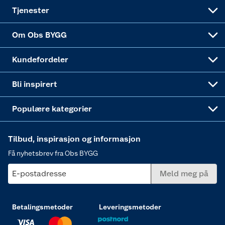
Alle tjenester
Virksomheten
Klikk og hent
DIY-prosjekter
Verktøy
Tjenester
Sponsorvirksomheten
Coop Bedriftskort
Hytte og beredskapsutstyr
Dører
Om Obs BYGG
Obs BYGG Montering
Gavetips
Vindu
Kundefordeler
Annonserte varer
Hjem, rengjøring og hvitevarer
Bli inspirert
Varme
Populære kategorier
Tilbud, inspirasjon og informasjon
Få nyhetsbrev fra Obs BYGG
E-postadresse
Meld meg på
Betalingsmetoder
Leveringsmetoder