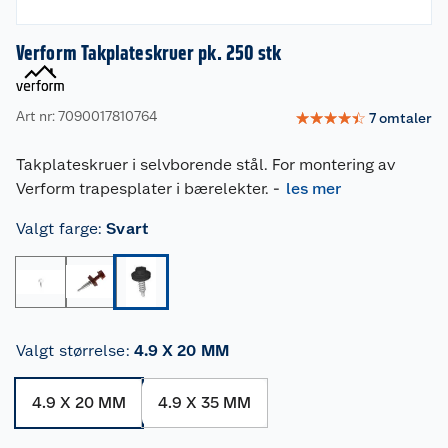
Verform Takplateskruer pk. 250 stk
Art nr: 7090017810764
☆
☆
☆
☆
☆
7
omtaler
Takplateskruer i selvborende stål. For montering av
Verform trapesplater i bærelekter.
-
les mer
Valgt farge
:
Svart
Valgt størrelse
:
4.9 X 20 MM
4.9 X 20 MM
4.9 X 35 MM