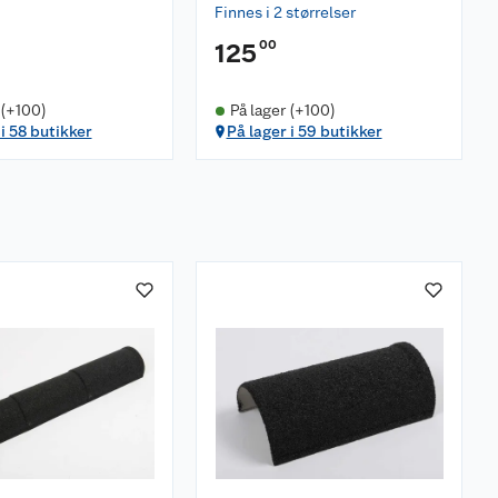
Finnes i 2 størrelser
00
125
 (+100)
På lager (+100)
 i 58 butikker
På lager i 59 butikker