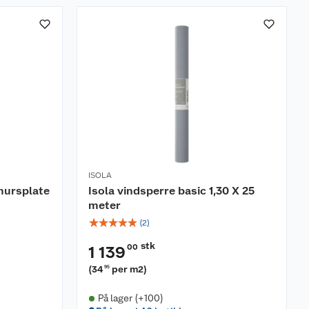
ISOLA
mursplate
Isola vindsperre basic 1,30 X 25
meter
☆
☆
☆
☆
☆
(
2
)
stk
00
1 139
(
34
per m2
)
95
På lager (+100)