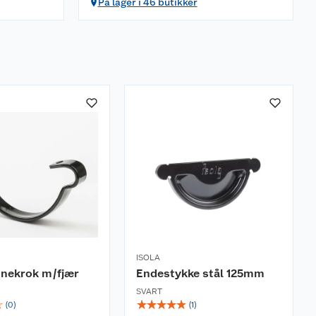
På lager i 46 butikker
ISOLA
nnekrok m/fjær
Endestykke stål 125mm
SVART
☆
☆
☆
☆
☆
☆
(
0
)
(
1
)