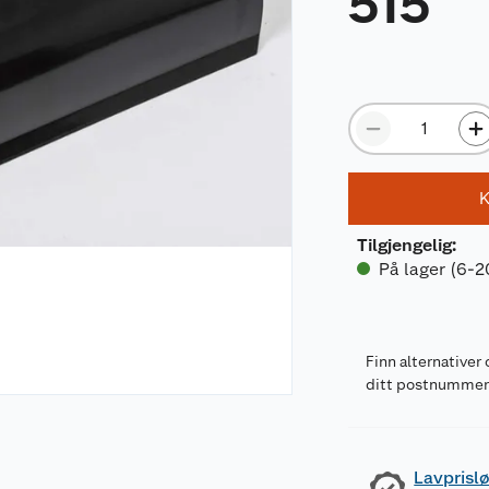
515
K
Tilgjengelig
:
På lager (6-2
Finn alternativer 
ditt postnumme
Lavprislø