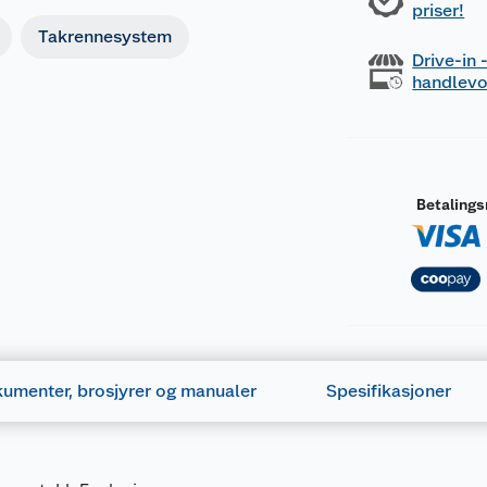
priser!
Takrennesystem
Drive-in
handlev
Betaling
umenter, brosjyrer og manualer
Spesifikasjoner