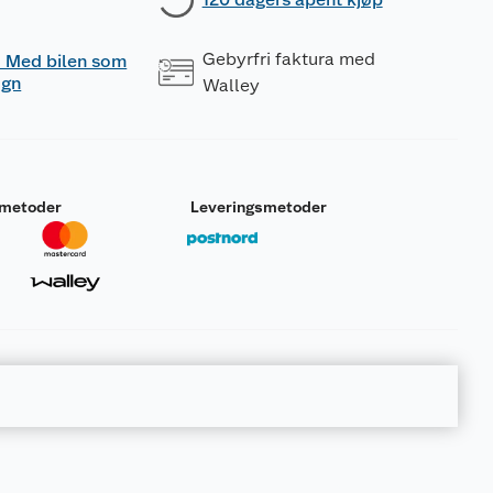
Gebyrfri faktura med
 - Med bilen som
ogn
Walley
smetoder
Leveringsmetoder