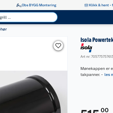
Obs BYGG Montering
Klikk & hent - 
ehør
Isola Powerte
Art nr: 70577575761
Mønekappen er et 
takpanner.
-
les 
00