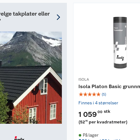
elge takplater eller
?
ISOLA
Isola Platon Basic grunn
☆
☆
☆
☆
☆
(
5
)
Finnes i 4 størrelser
stk
00
1 059
(
52
per kvadratmeter
)
95
På lager