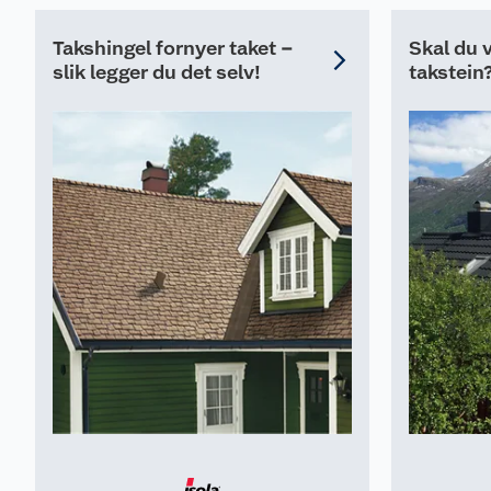
Takshingel fornyer taket –
Skal du v
slik legger du det selv!
takstein