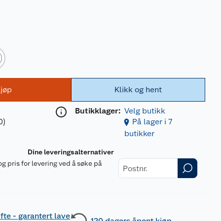
jøp
Klikk og hent
Butikklager:
Velg butikk
0)
På lager i 7
butikker
Dine leveringsalternativer
og pris for levering ved å søke på
r
fte - garantert lave
120 dagers åpent kjøp