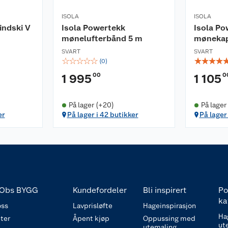
ISOLA
ISOLA
indski V
Isola Powertekk
Isola P
mønelufterbånd 5 m
møneka
SVART
SVART
☆
☆
☆
☆
☆
☆
☆
☆
☆
(
0
)
00
0
1 995
1 105
På lager (+20)
På lager
er
På lager i 42 butikker
På lager 
Obs BYGG
Kundefordeler
Bli inspirert
Po
ka
ss
Lavprisløfte
Hageinspirasjon
Ha
ter
Åpent kjøp
Oppussing med
ut
utemaling