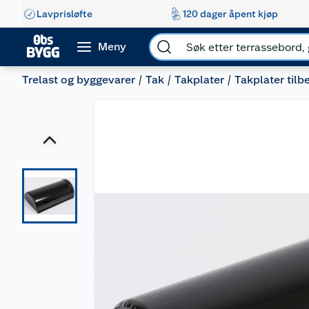
Lavprisløfte
120 dager åpent kjøp
Meny
Trelast og byggevarer
Tak
Takplater
Takplater tilb