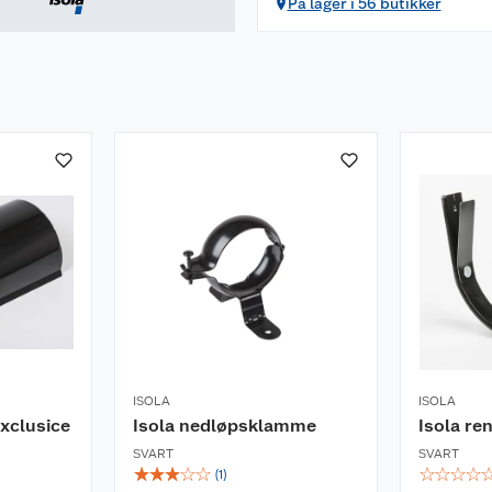
På lager i 56 butikker
ISOLA
ISOLA
xclusice
Isola nedløpsklamme
Isola re
SVART
SVART
☆
☆
☆
☆
☆
☆
☆
☆
☆
(
1
)