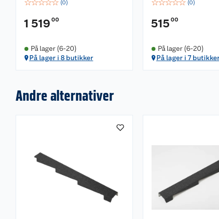
☆
☆
☆
☆
☆
☆
☆
☆
☆
☆
(
0
)
(
0
)
00
00
1 519
515
På lager (6-20)
På lager (6-20)
På lager i 8 butikker
På lager i 7 butikke
Andre alternativer