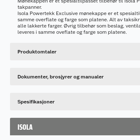
Mønekappen er et spesialtilpasset tilbehør til Isola
takpanner.
Isola Powertekk Exclusive mønekappe er et spesialti
samme overflate og farge som platene. Alt av taksikri
alle lakkerte farger. Øvrig tilbehør som beslag, venti
leveres i samme oveflate og farge som platene.
Produktomtaler
Generelt
Dokumentasjon
Artikkelnummer
Dette produktet har ikke fått noen omtale ennå. Hvis d
909063_7057757560144_.pdf
Leverandørens artikkelnummer
Dokumenter, brosjyrer og manualer
Farge
Spesifikasjoner
ISOLA