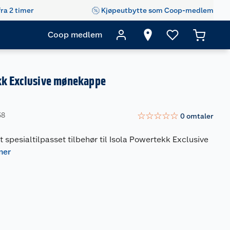
fra 2 timer
Kjøpeutbytte som Coop-medlem
Coop medlem
kk Exclusive mønekappe
☆
☆
☆
☆
☆
38
0
omtaler
spesialtilpasset tilbehør til Isola Powertekk Exclusive
mer