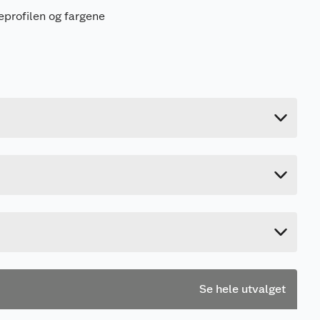
eprofilen og fargene
0.55 kg
Last ned / vis datablad
12.5 cm
40.5 cm
23 cm
Se hele utvalget