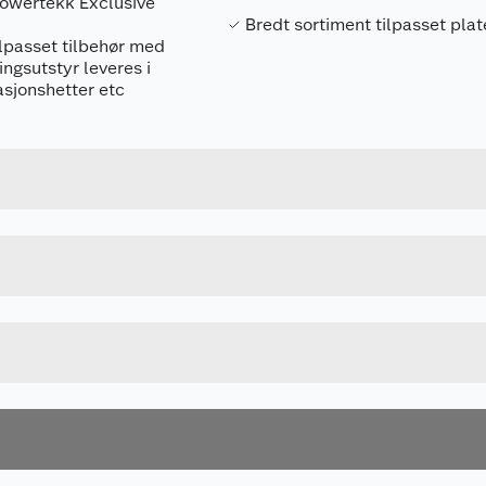
 Powertekk Exclusive
Bredt sortiment tilpasset plat
lpasset tilbehør med
ngsutstyr leveres i
lasjonshetter etc
Forpakningsmål
7057757576138
Bruttovekt
u kjøper produktet får du invitasjon til å gi en omtale.
757613
Høyde
SVART
Lengde
Bredde