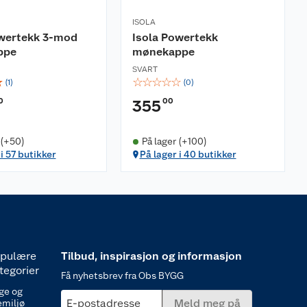
ISOLA
owertekk 3-mod
Isola Powertekk
ppe
mønekappe
SVART
☆
☆
☆
☆
☆
☆
(
1
)
(
0
)
0
00
355
 (+50)
På lager (+100)
i 57 butikker
På lager i 40 butikker
pulære
Tilbud, inspirasjon og informasjon
tegorier
Få nyhetsbrev fra Obs BYGG
ge og
E-postadresse
Meld meg på
emiljø