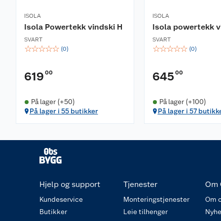
ISOLA
ISOLA
Isola Powertekk vindski H
Isola powertekk v
SVART
SVART
☆
☆
☆
☆
☆
☆
☆
☆
☆
☆
(
0
)
(
0
)
00
00
619
645
På lager (+50)
På lager (+100)
På lager i 55 butikker
På lager i 57 butikk
Hjelp og support
Tjenester
Om 
Kundeservice
Monteringstjenester
Om o
Butikker
Leie tilhenger
Nyhe