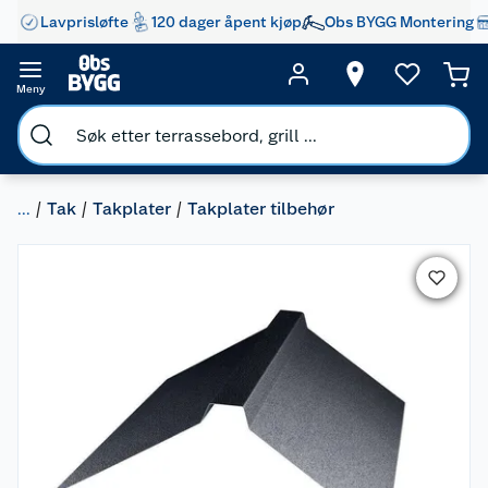
Lavprisløfte
120 dager åpent kjøp
Obs BYGG Montering
Meny
...
Tak
Takplater
Takplater tilbehør