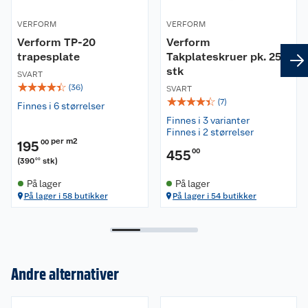
VERFORM
VERFORM
Verform TP-20
Verform
trapesplate
Takplateskruer pk. 250
stk
SVART
☆
☆
☆
☆
☆
(
36
)
SVART
☆
☆
☆
☆
☆
(
7
)
Finnes i 6 størrelser
Finnes i 3 varianter
Finnes i 2 størrelser
per m2
195
00
455
00
(
390
stk
)
00
På lager
På lager
På lager i 58 butikker
På lager i 54 butikker
Andre alternativer
Om oss