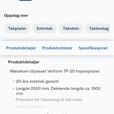
Oppdag mer
Takplater
Entretak
Takstein
Takbeslag
Produktdetaljer
Produktomtaler
Spesifikasjoner
Produktdetaljer
Generelt
Mønekam tilpasset Verform TP-20 trapesplater.
Artikkelnummer
7090017810207
20-års estetisk garanti
Leverandørens artikkelnummer
5201
Lengde 2000 mm. Dekkende lengde ca. 1900
Størrelse
2000 MM
mm
Fleksibel for tilpasning til takvinkel
Farge
SVART MATT
Enkel å montere
Forpakningsmål