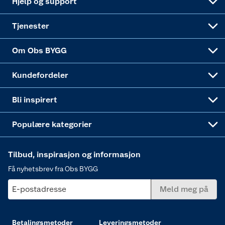
Hjelp og support
Alle tjenester
Virksomheten
Klikk og hent
DIY-prosjekter
Verktøy
Tjenester
Sponsorvirksomheten
Coop Bedriftskort
Hytte og beredskapsutstyr
Dører
Om Obs BYGG
Obs BYGG Montering
Gavetips
Vindu
Kundefordeler
Annonserte varer
Hjem, rengjøring og hvitevarer
Bli inspirert
Varme
Populære kategorier
Tilbud, inspirasjon og informasjon
Få nyhetsbrev fra Obs BYGG
E-postadresse
Meld meg på
Betalingsmetoder
Leveringsmetoder