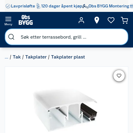
Lavprisløfte
120 dager åpent kjøp
Obs BYGG Montering
Meny
...
Tak
Takplater
Takplater plast