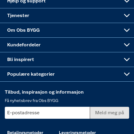
Hjelp og support
Alle tjenester
Virksomheten
Klikk og hent
DIY-prosjekter
Verktøy
Tjenester
Sponsorvirksomheten
Coop Bedriftskort
Hytte og beredskapsutstyr
Dører
Om Obs BYGG
Obs BYGG Montering
Gavetips
Vindu
Kundefordeler
Annonserte varer
Hjem, rengjøring og hvitevarer
Bli inspirert
Varme
Populære kategorier
Tilbud, inspirasjon og informasjon
Få nyhetsbrev fra Obs BYGG
E-postadresse
Meld meg på
Betalingsmetoder
Leveringsmetoder