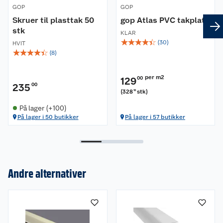
GOP
GOP
Skruer til plasttak 50
gop Atlas PVC takplate
stk
KLAR
☆
☆
☆
☆
☆
(
30
)
HVIT
☆
☆
☆
☆
☆
(
8
)
per m2
129
00
235
00
(
328
stk
)
18
På lager (+100)
På lager i 50 butikker
På lager i 57 butikker
Andre alternativer
Om oss