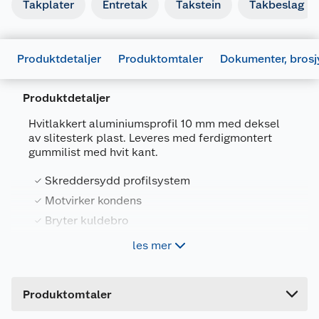
Takplater
Entretak
Takstein
Takbeslag
Produktdetaljer
Produktomtaler
Dokumenter, brosj
Produktdetaljer
Hvitlakkert aluminiumsprofil 10 mm med deksel
av slitesterk plast. Leveres med ferdigmontert
gummilist med hvit kant.
Generelt
Artikkelnummer
Skreddersydd profilsystem
7392814530099
Motvirker kondens
Leverandørens artikkelnummer
PK10001135
Bryter kuldebro
Størrelse
3.5 M
Enkel montering
les mer
Farge
HVIT
Forpakningsmål
gop skreddersydde profilsystem gjør takene lette
Brosjyrer
Produktomtaler
å montere. Kombinasjonen av materialer skaper
Bruttovekt
2.471 kg
592214_7392814530099_.pdf
en brutt kuldebro som motvirker kondens. De