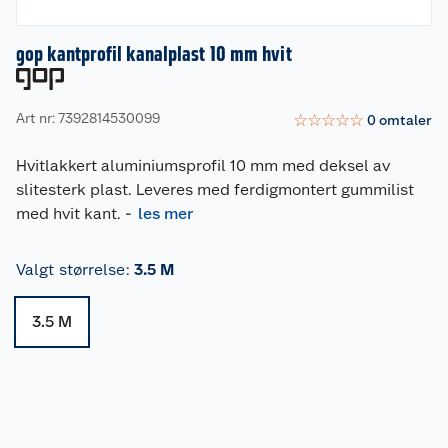
gop kantprofil kanalplast 10 mm hvit
Art nr: 7392814530099
☆
☆
☆
☆
☆
0
omtaler
Hvitlakkert aluminiumsprofil 10 mm med deksel av
slitesterk plast. Leveres med ferdigmontert gummilist
med hvit kant.
-
les mer
Valgt størrelse
:
3.5 M
3.5 M