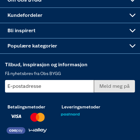
Obs BYGG Montering
Gavetips
Vindu
Kundefordeler
Annonserte varer
Hjem, rengjøring og hvitevarer
Bli inspirert
Varme
Populære kategorier
Tilbud, inspirasjon og informasjon
Få nyhetsbrev fra Obs BYGG
E-postadresse
Meld meg på
Betalingsmetoder
Leveringsmetoder