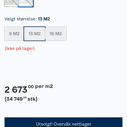
Valgt størrelse
:
13 M2
9 M2
13 M2
16 M2
(Ikke på lager)
per m2
00
2 673
(
34 749
stk
)
00
Utsolgt! Overvåk nettlager