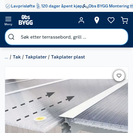
Lavprisløfte
120 dager åpent kjøp
Obs BYGG Montering
Meny
...
Tak
Takplater
Takplater plast