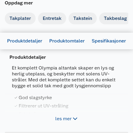
Oppdag mer
Takplater
Entretak
Takstein
Takbeslag
Produktdetaljer
Produktomtaler
Spesifikasjoner
Produktdetaljer
Generelt
Et komplett Olympia altantak skaper en lys og
Artikkelnummer
7392814011284
herlig uteplass, og beskytter mot solens UV-
stråler. Med det komplette settet kan du enkelt
Leverandørens artikkelnummer
XT00603042
bygge et solid tak med godt lysgjennomslipp
Størrelse
13 M2
God slagstyrke
Farge
HVIT
Filtrerer ut UV-stråling
Forpakningsmål
Enkelt å montere
les mer
Bruttovekt
Godt med lysinnslipp
88.4 kg
Høyde
26.5 cm