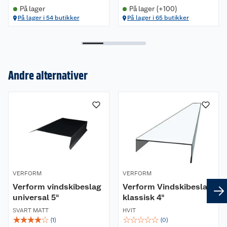
På lager
På lager (+100)
På lager i 54 butikker
På lager i 65 butikker
Andre alternativer
Om oss
Kundeservice
Nyheter
Butikker
Våre merkevarer
Kontakt oss
Våre kjeder
VERFORM
VERFORM
Verform vindskibeslag
Verform Vindskibeslag
Retur- og angrerett
Kjøpsvilkår
Hageinspirasjon
universal 5"
klassisk 4"
SVART MATT
HVIT
Reklamasjon
Personvern
Lavprisløfte
Oppussing med utemaling
☆
☆
☆
☆
☆
☆
☆
☆
☆
☆
(
1
)
(
0
)