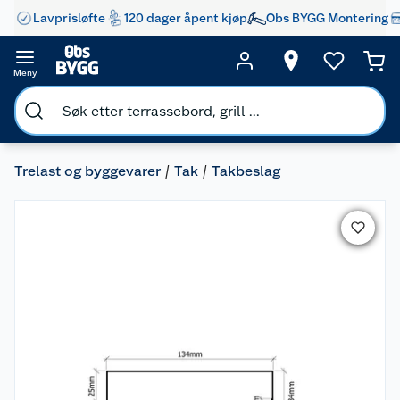
Lavprisløfte
120 dager åpent kjøp
Obs BYGG Montering
Meny
Trelast og byggevarer
Tak
Takbeslag