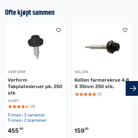
Ofte kjøpt sammen
VERFORM
KELLEN
Verform
Kellen farmerskrue 4.8
Takplateskruer pk. 250
X 35mm 250 stk.
stk
☆
☆
☆
☆
☆
(
7
)
SVART
☆
☆
☆
☆
☆
(
7
)
Finnes i 3 varianter
Finnes i 2 størrelser
455
00
159
00