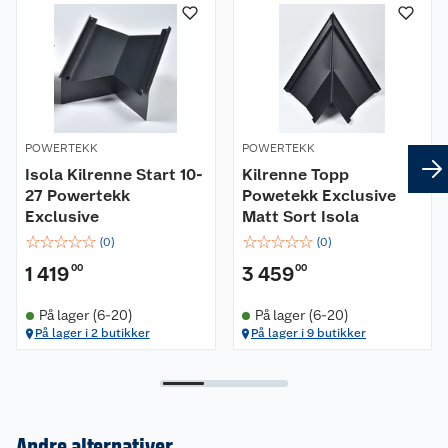
POWERTEKK
POWERTEKK
Isola Kilrenne Start 10-
Kilrenne Topp
27 Powertekk
Powetekk Exclusive
Exclusive
Matt Sort Isola
☆
☆
☆
☆
☆
☆
☆
☆
☆
☆
(
0
)
(
0
)
1 419
00
3 459
00
På lager (6-20)
På lager (6-20)
På lager i 2 butikker
På lager i 9 butikker
Andre alternativer