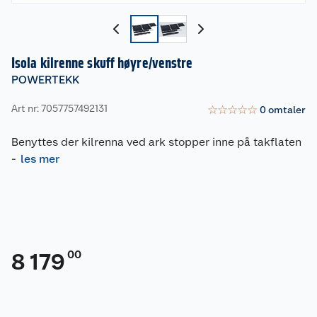
Isola kilrenne skuff høyre/venstre
POWERTEKK
Art nr: 7057757492131
☆
☆
☆
☆
☆
0
omtaler
Benyttes der kilrenna ved ark stopper inne på takflaten
-
les mer
00
8 179