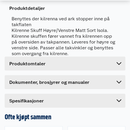
Produktdetaljer
Benyttes der kilrenna ved ark stopper inne på
takflaten
Generelt
Kilrenne Skuff Høyre/Venstre Matt Sort Isola.
Kilrenne skuffen fører vannet fra kilrennen opp
Artikkelnummer
7057757492131
på oversiden av takpannen. Leveres for høyre og
Leverandørens artikkelnummer
749213
venstre side. Passer alle takvinkler og benyttes
som overgang fra kilrenne.
Forpakningsmål
Dokumentasjon
Produktomtaler
Bruttovekt
12.2 kg
909063_7057757560144_.pdf
Høyde
12 cm
Last ned / vis datablad
Dette produktet har ikke fått noen omtale ennå.
Dokumenter, brosjyrer og manualer
Lengde
8 cm
Hvis du kjøper produktet får du invitasjon til å gi
en omtale.
Bredde
75 cm
Spesifikasjoner
Ofte kjøpt sammen