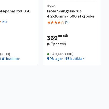
ISOLA
Støpemørtel B30
Isola Shingelskrue
4,2x16mm - 500 stk/boks
☆
☆
☆
☆
☆
☆
(
36
)
(
3
)
stk
00
369
(
0
per stk
)
74
 (+100)
På lager (+100)
i 61 butikker
På lager i 46 butikker