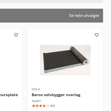
Se hele utvalget
ISOLA
mursplate
Baros selvbygger overlag
SVART
☆
☆
☆
☆
☆
(
10
)