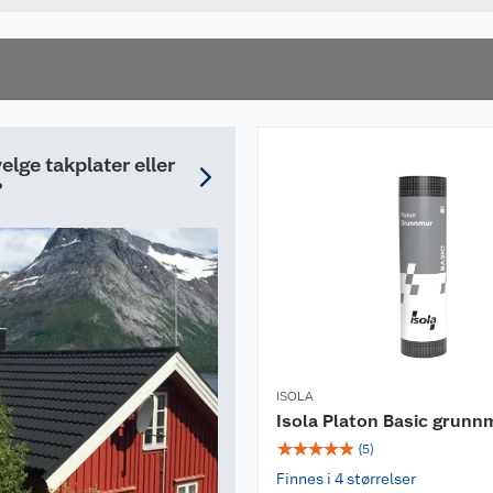
elge takplater eller
?
ISOLA
Isola Platon Basic grunn
☆
☆
☆
☆
☆
(
5
)
Finnes i 4 størrelser