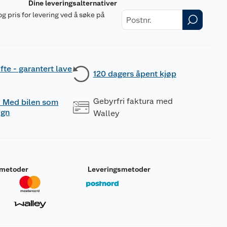
Dine leveringsalternativer
og pris for levering ved å søke på
r
fte - garantert lave
120 dagers åpent kjøp
Gebyrfri faktura med
 - Med bilen som
ogn
Walley
smetoder
Leveringsmetoder