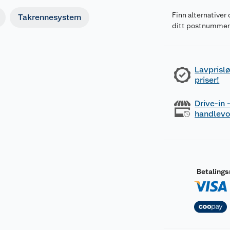
Finn alternativer 
Takrennesystem
ditt postnumme
Lavprislø
priser!
Drive-in
handlev
Betaling