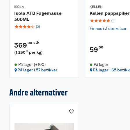
ISOLA
KELLEN
Isola ATB Fugemasse
Kellen pappspiker
300ML
☆
☆
☆
☆
☆
(
1
)
☆
☆
☆
☆
☆
(
2
)
Finnes i 3 størrelser
stk
00
369
00
59
(
1 230
per kg
)
00
På lager (+100)
På lager
På lager i 57 butikker
På lager i 65 butikk
Andre alternativer