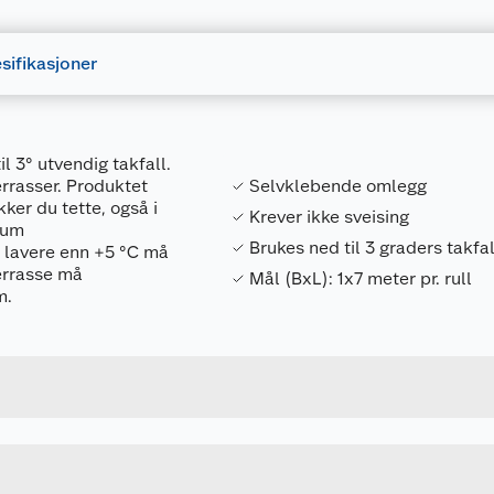
sifikasjoner
l 3° utvendig takfall.
errasser. Produktet
Selvklebende omlegg
kker du tette, også i
Krever ikke sveising
mum
Brukes ned til 3 graders takfal
 lavere enn +5 °C må
errasse må
Mål (BxL): 1x7 meter pr. rull
m.
Forpakningsmål
7057755211017
Bruttovekt
521101
Høyde
SKIFERGRÅ
Lengde
Bredde