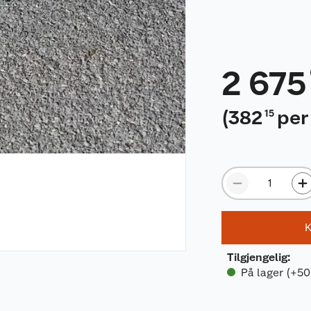
2 675
(
382
per
15
K
Tilgjengelig
:
På lager (+50