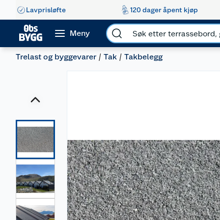
Lavprisløfte
120 dager åpent kjøp
Meny
Trelast og byggevarer
Tak
Takbelegg