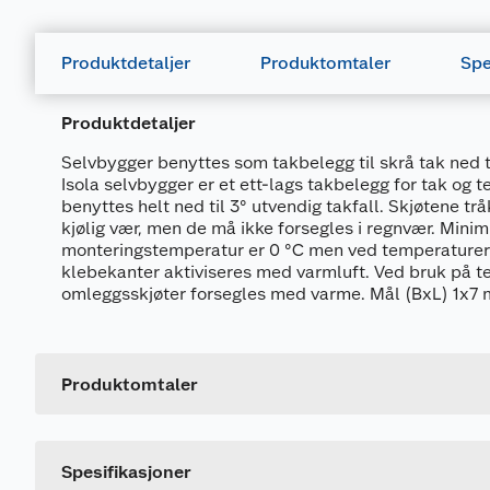
Produktdetaljer
Produktomtaler
Spe
Produktdetaljer
Selvbygger benyttes som takbelegg til skrå tak ned ti
Isola selvbygger er et ett-lags takbelegg for tak og t
benyttes helt ned til 3° utvendig takfall. Skjøtene trå
kjølig vær, men de må ikke forsegles i regnvær. Mini
monteringstemperatur er 0 °C men ved temperaturer
klebekanter aktiviseres med varmluft. Ved bruk på t
omleggsskjøter forsegles med varme. Mål (BxL) 1x7 
Generelt
Artikkelnummer
Leverandørens artikkelnummer
Produktomtaler
Farge
Spesifikasjoner