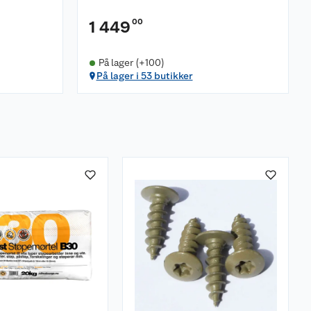
00
1 449
På lager (+100)
På lager i 53 butikker