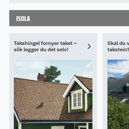
ISOLA
Takshingel fornyer taket –
Skal du v
slik legger du det selv!
takstein