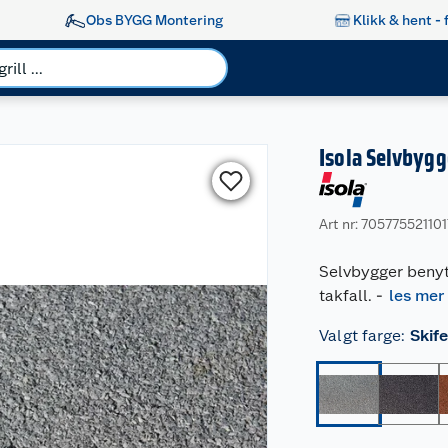
Obs BYGG Montering
Klikk & hent - 
Isola Selvbygg
Art nr: 705775521101
Selvbygger benytt
takfall.
-
les mer
Valgt farge
:
Skif