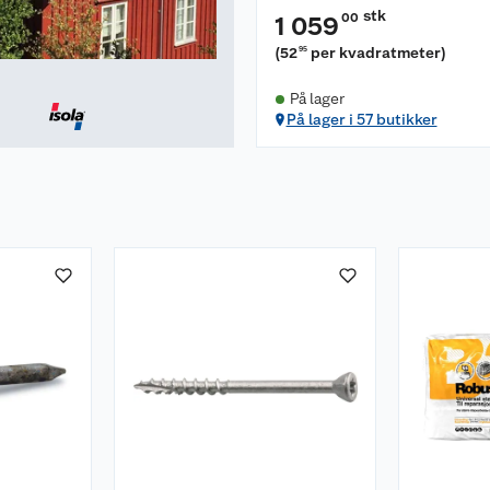
stk
00
1 059
(
52
per kvadratmeter
)
95
På lager
På lager i 57 butikker