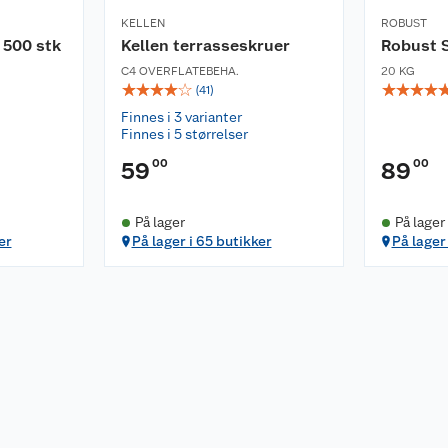
KELLEN
ROBUST
 500 stk
Kellen terrasseskruer
Robust 
C4 OVERFLATEBEHA.
20 KG
☆
☆
☆
☆
☆
☆
☆
☆
☆
(
41
)
Finnes i 3 varianter
Finnes i 5 størrelser
00
00
59
89
På lager
På lager
er
På lager i 65 butikker
På lager 