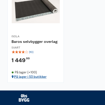
ISOLA
Baros selvbygger overlag
SVART
☆
☆
☆
☆
☆
(
10
)
00
1 449
På lager (+100)
På lager i 53 butikker