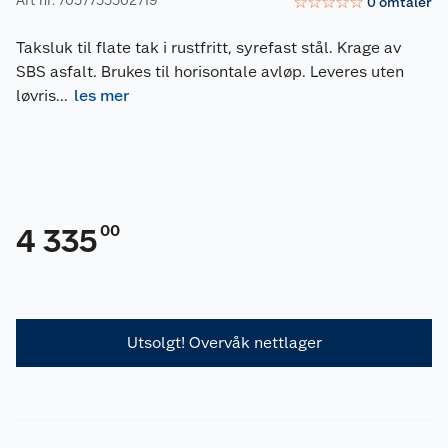
☆
☆
☆
☆
☆
0
omtaler
Taksluk til flate tak i rustfritt, syrefast stål. Krage av
SBS asfalt. Brukes til horisontale avløp. Leveres uten
løvris
...
les mer
00
4 335
Utsolgt! Overvåk nettlager