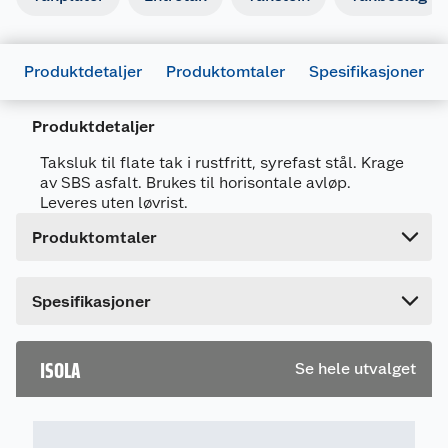
Generelt
Produktdetaljer
Produktomtaler
Spesifikasjoner
Artikkelnummer
7057755502719
Leverandørens artikkelnummer
550271
Produktdetaljer
Forpakningsmål
Taksluk til flate tak i rustfritt, syrefast stål. Krage
Bruttovekt
1.88 kg
av SBS asfalt. Brukes til horisontale avløp.
Leveres uten løvrist.
Høyde
11 cm
Produktomtaler
Lengde
78 cm
Bredde
50 cm
Dette produktet har ikke fått noen omtale ennå.
Spesifikasjoner
Hvis du kjøper produktet får du invitasjon til å gi
en omtale.
ISOLA
Se hele utvalget