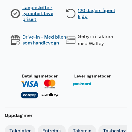
Lavprisløfte -
120 dagers åpent
garantert lave
kjøp
priser!
Gebyrfri faktura
Drive-in - Med bilen
som handlevogn
med Walley
Betalingsmetoder
Leveringsmetoder
Oppdag mer
Takplater
Entretak
Takstein
Takbeslag