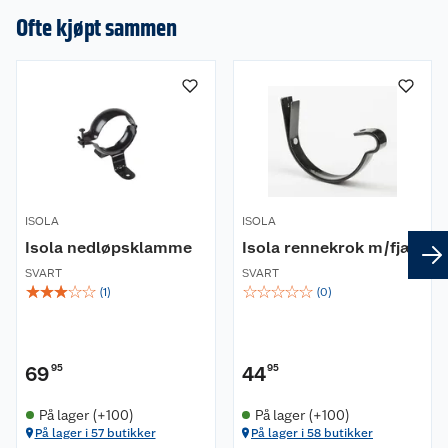
Ofte kjøpt sammen
ISOLA
ISOLA
Isola nedløpsklamme
Isola rennekrok m/fjær
SVART
SVART
☆
☆
☆
☆
☆
☆
☆
☆
☆
☆
(
1
)
(
0
)
69
95
44
95
På lager (+100)
På lager (+100)
På lager i 57 butikker
På lager i 58 butikker