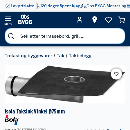
Lavprisløfte
120 dager åpent kjøp
Obs BYGG Montering
Meny
Trelast og byggevarer
Tak
Takbelegg
Isola Taksluk Vinkel Ø75mm
Art nr: 7057755502719