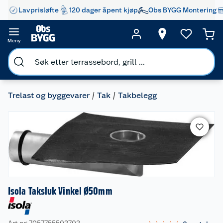
Lavprisløfte
120 dager åpent kjøp
Obs BYGG Montering
Meny
Trelast og byggevarer
Tak
Takbelegg
Isola Taksluk Vinkel Ø50mm
Art nr: 7057755502702