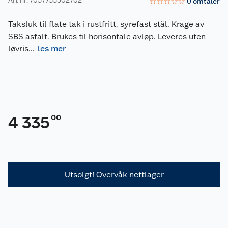
☆
☆
☆
☆
☆
0
omtaler
Taksluk til flate tak i rustfritt, syrefast stål. Krage av
SBS asfalt. Brukes til horisontale avløp. Leveres uten
løvris
...
les mer
00
4 335
Utsolgt! Overvåk nettlager