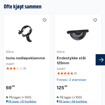
Ofte kjøpt sammen
ISOLA
ISOLA
Isola nedløpsklamme
Endestykke stål
125mm
SVART
☆
☆
☆
☆
☆
(
1
)
SVART
☆
☆
☆
☆
☆
(
1
)
Finnes i 2 størrelser
69
95
125
00
På lager (+100)
På lager (+100)
På lager i 57 butikker
På lager i 58 butikker