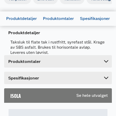
Generelt
Produktdetaljer
Produktomtaler
Spesifikasjoner
Artikkelnummer
7057755502702
Leverandørens artikkelnummer
550270
Produktdetaljer
Forpakningsmål
Taksluk til flate tak i rustfritt, syrefast stål. Krage
Bruttovekt
1.65 kg
av SBS asfalt. Brukes til horisontale avløp.
Leveres uten løvrist.
Høyde
11 cm
Produktomtaler
Lengde
78 cm
Bredde
50 cm
Dette produktet har ikke fått noen omtale ennå.
Spesifikasjoner
Hvis du kjøper produktet får du invitasjon til å gi
en omtale.
ISOLA
Se hele utvalget