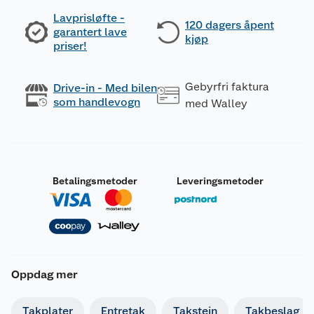
Lavprisløfte -
120 dagers åpent
garantert lave
kjøp
priser!
Gebyrfri faktura
Drive-in - Med bilen
som handlevogn
med Walley
Betalingsmetoder
Leveringsmetoder
Oppdag mer
Takplater
Entretak
Takstein
Takbeslag