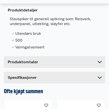
Produktdetaljer
Generelt
Stavspiker til generell spikring som: Reisverk,
underpanel, utlekting, sløyfer etc.
Artikkelnummer
7318470247157
Leverandørens artikkelnummer
75629
Utendørs bruk
500
Forpakningsmål
Varmgalvanisert
Bruttovekt
2.2 kg
Høyde
9.5 cm
Produktomtaler
Lengde
19 cm
Bredde
9.5 cm
Dette produktet har ikke fått noen omtale ennå.
Spesifikasjoner
Hvis du kjøper produktet får du invitasjon til å gi
en omtale.
Ofte kjøpt sammen