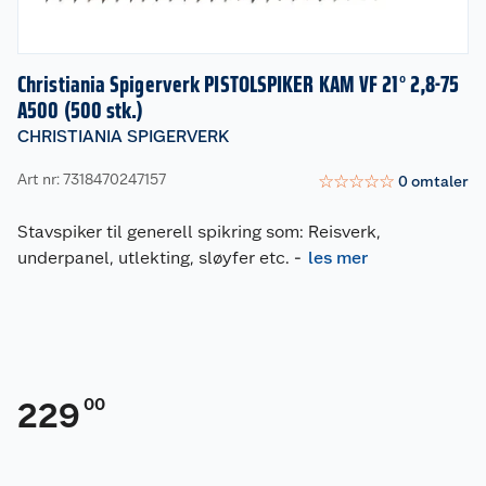
Christiania Spigerverk PISTOLSPIKER KAM VF 21° 2,8-75
A500 (500 stk.)
CHRISTIANIA SPIGERVERK
Art nr: 7318470247157
☆
☆
☆
☆
☆
0
omtaler
Stavspiker til generell spikring som: Reisverk,
underpanel, utlekting, sløyfer etc.
-
les mer
00
229