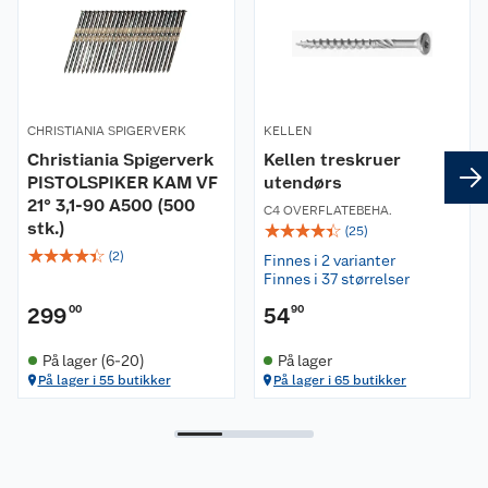
CHRISTIANIA SPIGERVERK
KELLEN
Christiania Spigerverk
Kellen treskruer
PISTOLSPIKER KAM VF
utendørs
21° 3,1-90 A500 (500
C4 OVERFLATEBEHA.
stk.)
☆
☆
☆
☆
☆
(
25
)
☆
☆
☆
☆
☆
(
2
)
Finnes i 2 varianter
Finnes i 37 størrelser
299
00
54
90
På lager (6-20)
På lager
På lager i 55 butikker
På lager i 65 butikker