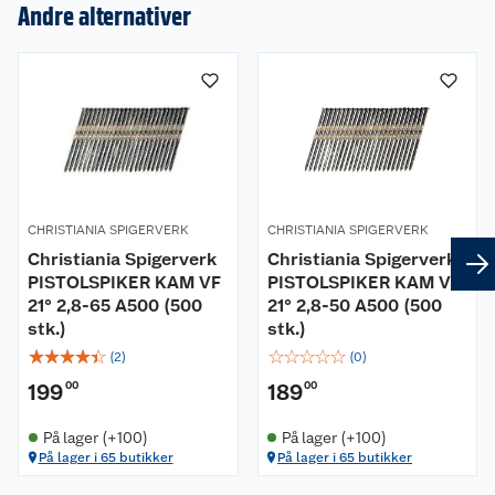
Andre alternativer
Om oss
Kundeservice
Nyheter
Butikker
Våre merkevarer
Kontakt oss
Våre kjeder
CHRISTIANIA SPIGERVERK
CHRISTIANIA SPIGERVERK
Christiania Spigerverk
Christiania Spigerverk
Retur- og angrerett
Kjøpsvilkår
Hageinspirasjon
PISTOLSPIKER KAM VF
PISTOLSPIKER KAM VF
21° 2,8-65 A500 (500
21° 2,8-50 A500 (500
Reklamasjon
Personvern
Lavprisløfte
Oppussing med utemaling
stk.)
stk.)
☆
☆
☆
☆
☆
☆
☆
☆
☆
☆
(
2
)
(
0
)
Ofte stilte spørsmål
Cookies
Åpent kjøp
Oppussing med innemaling
199
00
189
00
Pakkesporing
Monteringstjenester
Ledige stillinger
Coop medlem
Grillens verden
Hage og utemiljø
På lager (+100)
På lager (+100)
På lager i 65 butikker
På lager i 65 butikker
Leveringstid
Leie tilhenger
Bærekraft
Retur av el-avfall
Et varmere hjem
Gulv