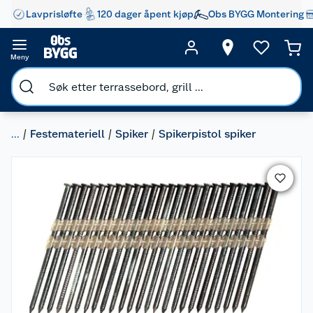
Lavprisløfte
120 dager åpent kjøp
Obs BYGG Montering
Meny
...
Festemateriell
Spiker
Spikerpistol spiker