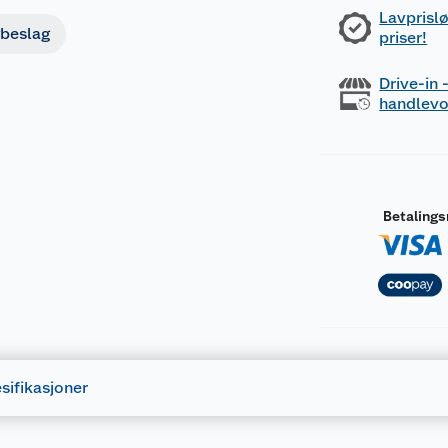
Lavprislø
beslag
priser!
Drive-in
handlev
Betaling
sifikasjoner