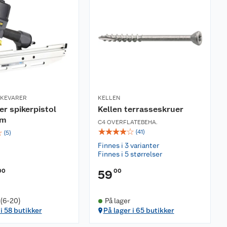
RKEVARER
KELLEN
er spikerpistol
Kellen terrasseskruer
mm
C4 OVERFLATEBEHA.
☆
☆
☆
☆
☆
☆
(
41
)
(
5
)
Finnes i 3 varianter
Finnes i 5 størrelser
00
00
59
 (6-20)
På lager
 i 58 butikker
På lager i 65 butikker