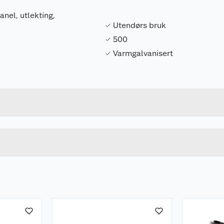
anel, utlekting,
Utendørs bruk
500
Varmgalvanisert
Forpakningsmål
7318470247195
Bruttovekt
75631
Høyde
Lengde
Bredde