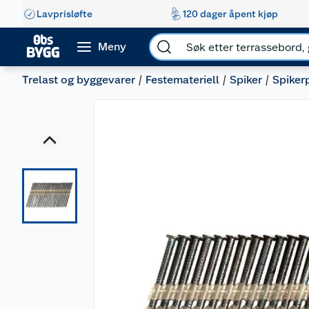
Lavprisløfte
120 dager åpent kjøp
Meny
Trelast og byggevarer
Festemateriell
Spiker
Spikerp