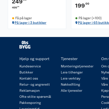
249
00
199
00
499
Få på lager
På lager (+100)
På lager i 3 butikker
På lager i 65 butikk
Hjelp og support
Tjenester
Om 
Kundeservice
Monteringstjenester
Om o
Butikker
Leie tilhenger
Nyhe
Kontakt oss
Leie verktøy
Våre
Retur- og angrerett
Nøkkelfiling
Våre
Reklamasjon
Alle tjenester
Kjøp
Ofte stilte spørsmål
Pers
Pakkesporing
Cook
Leveringstid
Ledig