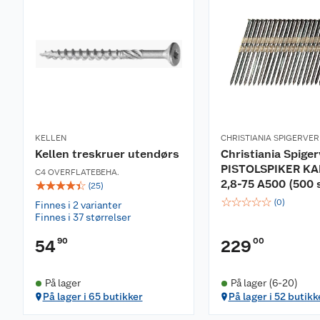
KELLEN
CHRISTIANIA SPIGERVE
Kellen treskruer utendørs
Christiania Spige
PISTOLSPIKER KA
C4 OVERFLATEBEHA.
2,8-75 A500 (500 s
☆
☆
☆
☆
☆
(
25
)
☆
☆
☆
☆
☆
(
0
)
Finnes i 2 varianter
Finnes i 37 størrelser
90
00
54
229
På lager
På lager (6-20)
På lager i 65 butikker
På lager i 52 butikk