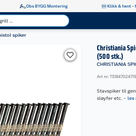
Obs BYGG Montering
Klikk & hent - 
istol spiker
Christiania Sp
(500 stk.)
CHRISTIANIA SP
Art nr: 73184702471
Stavspiker til ge
sløyfer etc.
-
les