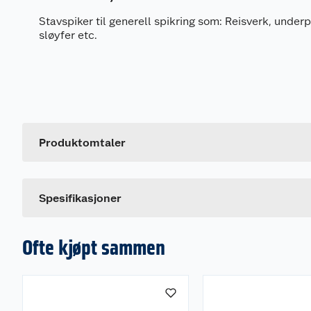
Stavspiker til generell spikring som: Reisverk, underp
sløyfer etc.
Generelt
Artikkelnummer
Leverandørens artikkelnummer
Produktomtaler
Spesifikasjoner
Ofte kjøpt sammen