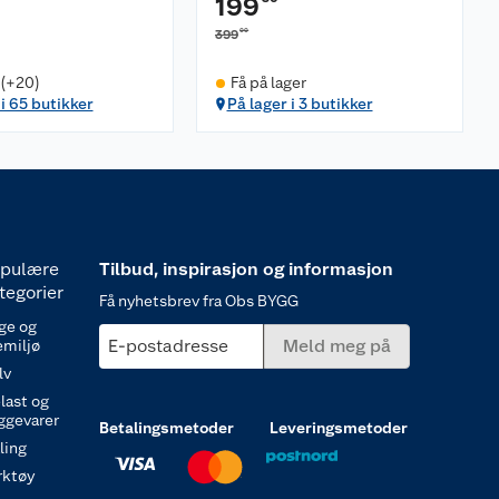
199
00
399
 (+20)
Få på lager
 i 65 butikker
På lager i 3 butikker
pulære
Tilbud, inspirasjon og informasjon
tegorier
Få nyhetsbrev fra Obs BYGG
ge og
E-postadresse
Meld meg på
emiljø
lv
last og
ggevarer
Betalingsmetoder
Leveringsmetoder
ling
rktøy