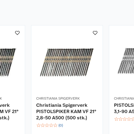
RK
CHRISTIANIA SPIGERVERK
CHRISTIANI
rverk
Christiania Spigerverk
PISTOLS
M VF 21°
PISTOLSPIKER KAM VF 21°
3,1-90 A
stk.)
2,8-50 A500 (500 stk.)
☆
☆
☆
☆
☆
☆
☆
☆
☆
(
0
)