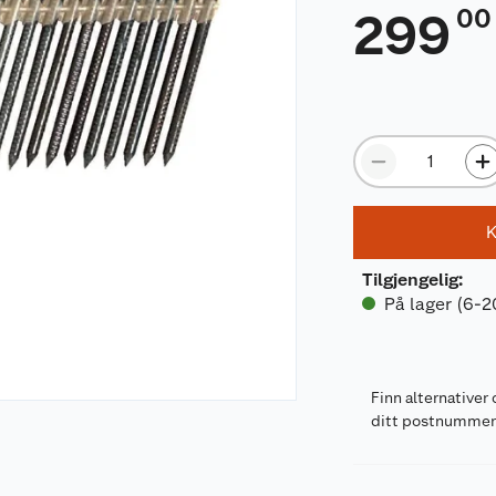
00
299
K
Tilgjengelig
:
På lager (6-2
Finn alternativer 
ditt postnumme