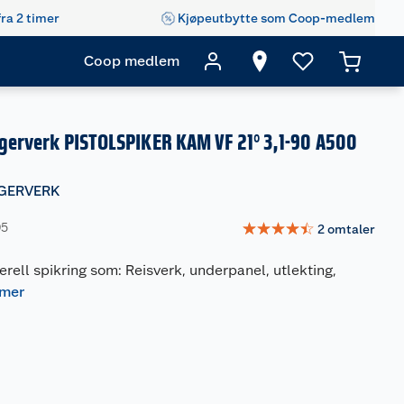
fra 2 timer
Kjøpeutbytte som Coop-medlem
Coop medlem
igerverk PISTOLSPIKER KAM VF 21° 3,1-90 A500
IGERVERK
☆
☆
☆
☆
☆
95
2
omtaler
nerell spikring som: Reisverk, underpanel, utlekting,
 mer