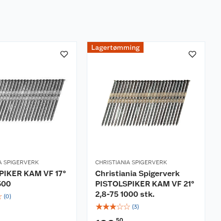
Lagertømming
A SPIGERVERK
CHRISTIANIA SPIGERVERK
PIKER KAM VF 17°
Christiania Spigerverk
500
PISTOLSPIKER KAM VF 21°
2,8-75 1000 stk.
☆
(
0
)
☆
☆
☆
☆
☆
(
3
)
50