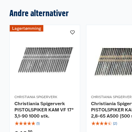
Andre alternativer
Lagertømming
CHRISTIANIA SPIGERVERK
CHRISTIANIA SPIGERVE
Christiania Spigerverk
Christiania Spige
PISTOLSPIKER KAM VF 17°
PISTOLSPIKER KA
3,1-90 1000 stk.
2,8-65 A500 (500 
☆
☆
☆
☆
☆
☆
☆
☆
☆
☆
(
1
)
(
2
)
50