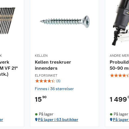
RK
KELLEN
ANDRE ME
rverk
Kellen treskruer
Probuild
M VF 21°
innendørs
50-90 
tk.)
☆
☆
☆
☆
ELFORSINKET
☆
☆
☆
☆
☆
(
3
)
Finnes i 36 størrelser
90
15
1 499
På lager
På lager
er
På lager i 63 butikker
På lager