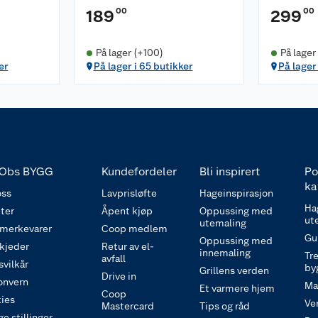
00
00
189
299
På lager (+100)
På lager
er
På lager i 65 butikker
På lager
Obs BYGG
Kundefordeler
Bli inspirert
Po
ka
ss
Lavprisløfte
Hageinspirasjon
Ha
ter
Åpent kjøp
Oppussing med
ut
utemaling
 merkevarer
Coop medlem
Gu
Oppussing med
 kjeder
Retur av el-
innemaling
Tre
avfall
svilkår
by
Grillens verden
Drive in
onvern
Ma
Et varmere hjem
Coop
ies
Ve
Mastercard
Tips og råd
e stillinger