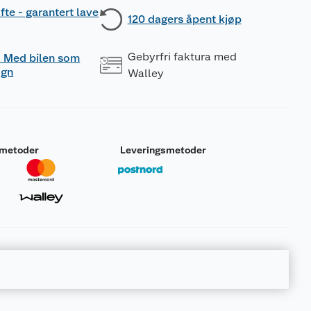
fte - garantert lave
120 dagers åpent kjøp
Gebyrfri faktura med
 - Med bilen som
ogn
Walley
smetoder
Leveringsmetoder