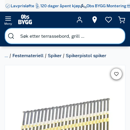
Lavprisløfte
120 dager åpent kjøp
Obs BYGG Montering
Meny
...
Festemateriell
Spiker
Spikerpistol spiker