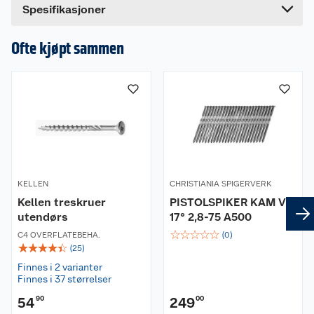
Dette produktet har ikke fått noen omtale ennå.
Spesifikasjoner
Hvis du kjøper produktet får du invitasjon til å gi
en omtale.
Ofte kjøpt sammen
KELLEN
CHRISTIANIA SPIGERVERK
Kellen treskruer
PISTOLSPIKER KAM VF
utendørs
17° 2,8-75 A500
☆
☆
☆
☆
☆
C4 OVERFLATEBEHA.
(
0
)
☆
☆
☆
☆
☆
(
25
)
Finnes i 2 varianter
Finnes i 37 størrelser
54
90
249
00