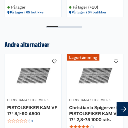
På lager
På lager (+20)
På lager i 65 butikker
På lager i 64 butikker
Andre alternativer
Om oss
Lagertømming
Kundeservice
Nyheter
Butikker
Våre merkevarer
Kontakt oss
Våre kjeder
CHRISTIANIA SPIGERVERK
CHRISTIANIA SPIGERVERK
PISTOLSPIKER KAM VF
Christiania Spigerverk
Retur- og angrerett
Kjøpsvilkår
Hageinspirasjon
17° 3,1-90 A500
PISTOLSPIKER KAM VF
17° 2,8-75 1000 stk.
☆
☆
☆
☆
☆
Reklamasjon
(
0
)
Personvern
Lavprisløfte
Oppussing med utemaling
☆
☆
☆
☆
☆
(
1
)