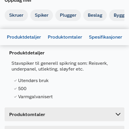
Oppdag mer
Skruer
Spiker
Plugger
Beslag
Byggbe
Produktdetaljer
Produktomtaler
Spesifikasjoner
Produktdetaljer
Generelt
Stavspiker til generell spikring som: Reisverk,
underpanel, utlekting, sløyfer etc.
Artikkelnummer
7318470247010
Leverandørens artikkelnummer
75622
Utendørs bruk
500
Forpakningsmål
Varmgalvanisert
Bruttovekt
1.42 kg
Høyde
9.5 cm
Produktomtaler
Lengde
19 cm
Bredde
9.5 cm