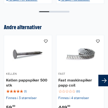
Andre alternativer
Om oss
Kundeservice
Nyheter
Butikker
Våre merkevarer
Kontakt oss
Våre kjeder
KELLEN
FAST
Retur- og angrerett
Kjøpsvilkår
Hageinspirasjon
Kellen pappspiker 500
Fast maskinspiker
stk
papp coil
Reklamasjon
Personvern
☆
Lavprisløfte
☆
☆
☆
☆
☆
☆
☆
☆
☆
Oppussing med utemaling
(
1
)
(
0
)
Finnes i 3 størrelser
Finnes i 4 størrelser
Ofte stilte spørsmål
Cookies
Åpent kjøp
Oppussing med innemaling
59
00
449
00