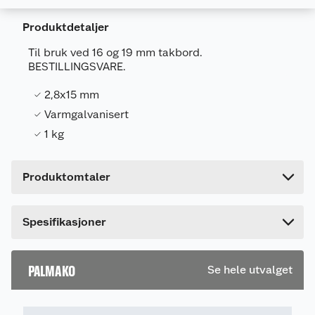
Produktdetaljer
Generelt
Til bruk ved 16 og 19 mm takbord.
BESTILLINGSVARE.
Artikkelnummer
4741560014231
Leverandørens artikkelnummer
107930
2,8x15 mm
Varmgalvanisert
Forpakningsmål
1 kg
Bruttovekt
1 kg
Høyde
7.5 cm
Produktomtaler
Lengde
9 cm
Bredde
8 cm
Dette produktet har ikke fått noen omtale ennå.
Spesifikasjoner
Hvis du kjøper produktet får du invitasjon til å gi
en omtale.
PALMAKO
Se hele utvalget