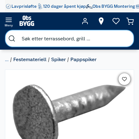
Lavprisløfte
120 dager åpent kjøp
Obs BYGG Montering
Meny
...
Festemateriell
Spiker
Pappspiker