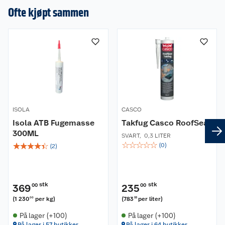
Ofte kjøpt sammen
ISOLA
CASCO
Isola ATB Fugemasse
Takfug Casco RoofSeal
300ML
SVART
,
0,3 LITER
☆
☆
☆
☆
☆
☆
☆
☆
☆
☆
(
0
)
(
2
)
stk
stk
369
00
235
00
(
1 230
per kg
)
(
783
per liter
)
00
33
På lager (+100)
På lager (+100)
På lager i 57 butikker
På lager i 64 butikker