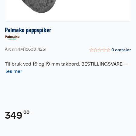
Palmako pappspiker
Art nr: 4741560014231
☆
☆
☆
☆
☆
0
omtaler
Til bruk ved 16 og 19 mm takbord. BESTILLINGSVARE.
-
les mer
00
349