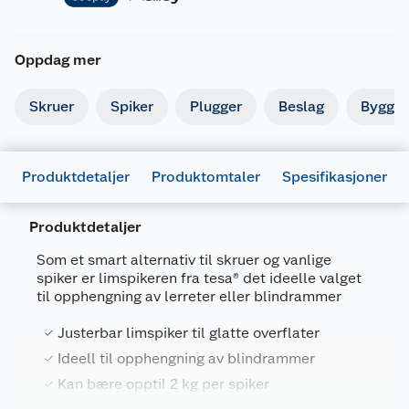
Oppdag mer
Skruer
Spiker
Plugger
Beslag
Byggbe
Produktdetaljer
Produktomtaler
Spesifikasjoner
Produktdetaljer
Som et smart alternativ til skruer og vanlige
spiker er limspikeren fra tesa® det ideelle valget
til opphengning av lerreter eller blindrammer
Generelt
Justerbar limspiker til glatte overflater
Artikkelnummer
4042448537041
Ideell til opphengning av blindrammer
Leverandørens artikkelnummer
5915012
Kan bære opptil 2 kg per spiker
Forpakningsmål