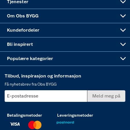
Tjenester
Sponsorvirksomheten
Coop Bedriftskort
Hytte og beredskapsutstyr
Dører
Om Obs BYGG
Obs BYGG Montering
Gavetips
Vindu
Kundefordeler
Annonserte varer
Hjem, rengjøring og hvitevarer
Bli inspirert
Varme
Populære kategorier
Tilbud, inspirasjon og informasjon
Få nyhetsbrev fra Obs BYGG
E-postadresse
Meld meg på
Betalingsmetoder
Leveringsmetoder