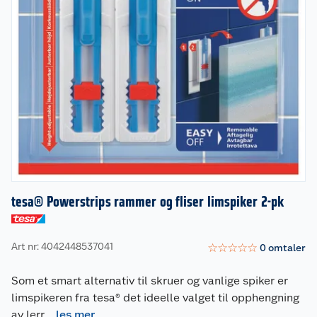
tesa® Powerstrips rammer og fliser limspiker 2-pk
Art nr: 4042448537041
☆
☆
☆
☆
☆
0
omtaler
Som et smart alternativ til skruer og vanlige spiker er
limspikeren fra tesa® det ideelle valget til opphengning
av lerr
...
les mer