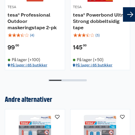
TESA
TESA
tesa® Professional
tesa® Powerbond Ultra
Outdoor
Strong dobbeltsidig
maskeringstape 2-pk
tape
☆
☆
☆
☆
☆
☆
☆
☆
☆
☆
(
4
)
(
3
)
99
00
145
00
På lager (+100)
På lager (+50)
På lager i 65 butikker
På lager i 65 butikker
Andre alternativer
Om oss
Kundeservice
Nyheter