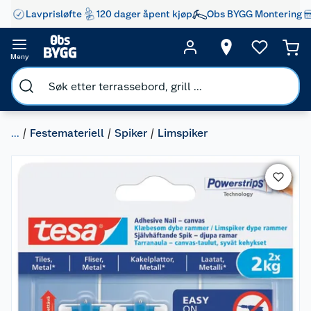
Lavprisløfte
120 dager åpent kjøp
Obs BYGG Montering
Meny
...
Festemateriell
Spiker
Limspiker