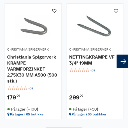
Om oss
Kundeservice
Nyheter
Butikker
Våre merkevarer
Kontakt oss
CHRISTIANIA SPIGERVERK
Våre kjeder
CHRISTIANIA SPIGERVERK
Christiania Spigerverk
NETTINGKRAMPE VF
KRAMPE
3/4" 19MM
Retur- og angrerett
Kjøpsvilkår
Hageinspirasjon
VARMFORZINKET
☆
☆
☆
☆
☆
(
0
)
2,75X30 MM A500 (500
Reklamasjon
Personvern
Lavprisløfte
Oppussing med utemaling
stk.)
☆
☆
☆
☆
☆
(
0
)
Ofte stilte spørsmål
Cookies
Åpent kjøp
Oppussing med innemaling
179
00
299
00
Pakkesporing
Monteringstjenester
Ledige stillinger
Coop medlem
Grillens verden
Hage og utemiljø
På lager (+100)
På lager (+50)
På lager i 65 butikker
På lager i 65 butikker
Leveringstid
Leie tilhenger
Bærekraft
Retur av el-avfall
Et varmere hjem
Gulv