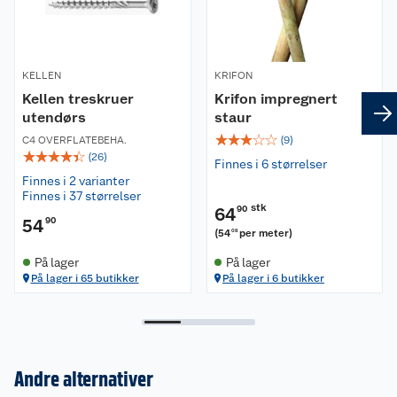
KELLEN
KRIFON
Kellen treskruer
Krifon impregnert
utendørs
staur
☆
☆
☆
☆
☆
C4 OVERFLATEBEHA.
(
9
)
☆
☆
☆
☆
☆
(
26
)
Finnes i 6 størrelser
Finnes i 2 varianter
Finnes i 37 størrelser
stk
64
90
54
90
(
54
per meter
)
08
På lager
På lager
På lager i 65 butikker
På lager i 6 butikker
Andre alternativer