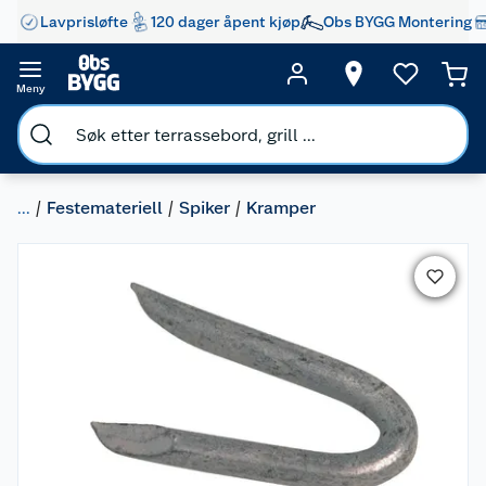
Lavprisløfte
120 dager åpent kjøp
Obs BYGG Montering
Meny
...
Festemateriell
Spiker
Kramper