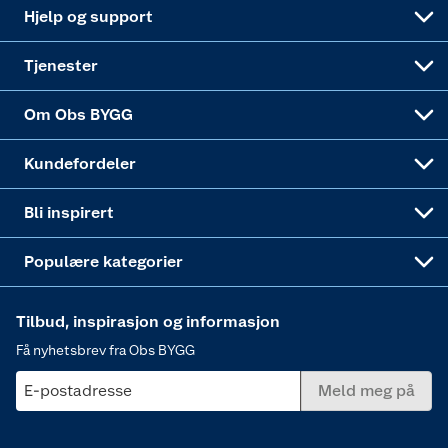
Leveringsalternativer
Nøkkelfiling
Samvirkelag
Coop Mastercard
Live-shopping
Maling
Hjelp og support
Alle tjenester
Virksomheten
Klikk og hent
DIY-prosjekter
Verktøy
Tjenester
Sponsorvirksomheten
Coop Bedriftskort
Hytte og beredskapsutstyr
Dører
Om Obs BYGG
Obs BYGG Montering
Gavetips
Vindu
Kundefordeler
Annonserte varer
Hjem, rengjøring og hvitevarer
Bli inspirert
Varme
Populære kategorier
Tilbud, inspirasjon og informasjon
Få nyhetsbrev fra Obs BYGG
E-postadresse
Meld meg på