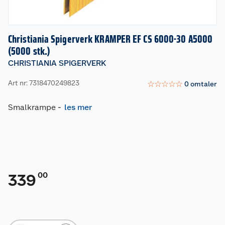
Christiania Spigerverk KRAMPER EF CS 6000-30 A5000
(5000 stk.)
CHRISTIANIA SPIGERVERK
Art nr: 7318470249823
☆
☆
☆
☆
☆
0
omtaler
Smalkrampe
-
les mer
00
339