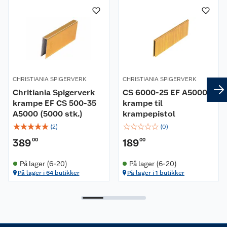
Kundeservice
Nyheter
Butikker
Våre merkevarer
Kontakt oss
Våre kjeder
CHRISTIANIA SPIGERVERK
CHRISTIANIA SPIGERVERK
Retur- og angrerett
Kjøpsvilkår
Hageinspirasjon
Chritiania Spigerverk
CS 6000-25 EF A5000
krampe EF CS 500-35
krampe til
Reklamasjon
Personvern
Lavprisløfte
Oppussing med utemaling
A5000 (5000 stk.)
krampepistol
☆
☆
☆
☆
☆
☆
☆
☆
☆
☆
(
2
)
(
0
)
Ofte stilte spørsmål
Cookies
Åpent kjøp
Oppussing med innemaling
389
00
189
00
Pakkesporing
Monteringstjenester
Ledige stillinger
Coop medlem
Grillens verden
Hage og utemiljø
På lager (6-20)
På lager (6-20)
På lager i 64 butikker
På lager i 1 butikker
Leveringstid
Leie tilhenger
Bærekraft
Retur av el-avfall
Et varmere hjem
Gulv
Betalingsalternativer
Leie verktøy
Sikkerhetsdatablad
Drive in
Tips og råd
Trelast og byggevarer