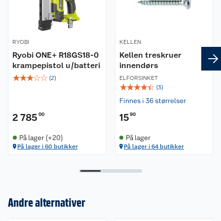
RYOBI
KELLEN
Ryobi ONE+ R18GS18-0
Kellen treskruer
krampepistol u/batteri
innendørs
☆
☆
☆
☆
☆
(
2
)
ELFORSINKET
☆
☆
☆
☆
☆
(
3
)
Finnes i 36 størrelser
2 785
00
15
90
På lager (+20)
På lager
På lager i 60 butikker
På lager i 64 butikker
Andre alternativer
Om oss