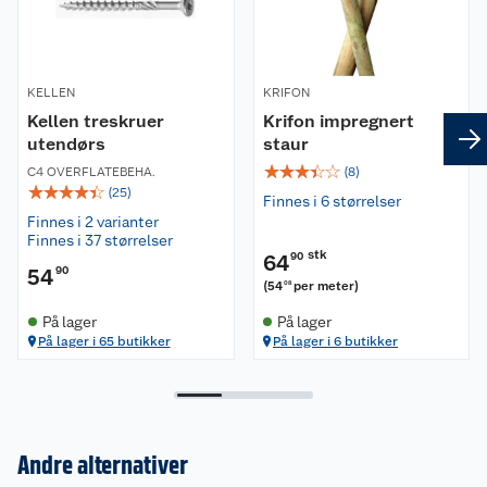
KELLEN
KRIFON
Kellen treskruer
Krifon impregnert
utendørs
staur
☆
☆
☆
☆
☆
C4 OVERFLATEBEHA.
(
8
)
☆
☆
☆
☆
☆
(
25
)
Finnes i 6 størrelser
Finnes i 2 varianter
Finnes i 37 størrelser
stk
64
90
54
90
(
54
per meter
)
08
På lager
På lager
På lager i 65 butikker
På lager i 6 butikker
Andre alternativer