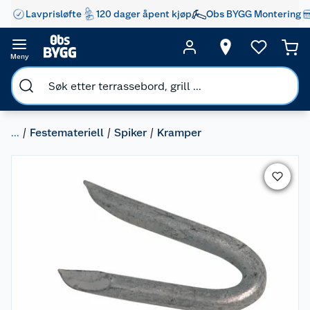
Lavprisløfte
120 dager åpent kjøp
Obs BYGG Montering
Meny
...
Festemateriell
Spiker
Kramper