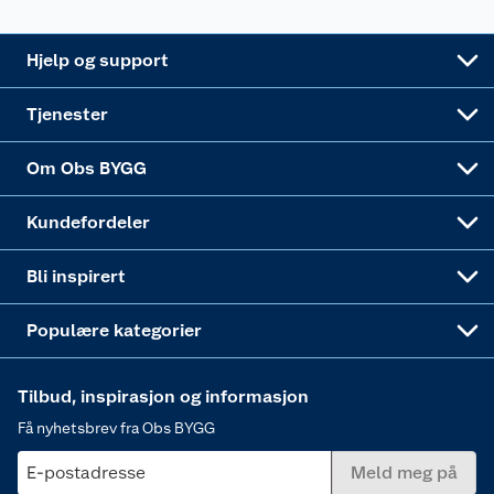
Leveringsalternativer
Nøkkelfiling
Samvirkelag
Coop Mastercard
Live-shopping
Maling
Hjelp og support
Alle tjenester
Virksomheten
Klikk og hent
DIY-prosjekter
Verktøy
Tjenester
Sponsorvirksomheten
Coop Bedriftskort
Hytte og beredskapsutstyr
Dører
Om Obs BYGG
Obs BYGG Montering
Gavetips
Vindu
Kundefordeler
Annonserte varer
Hjem, rengjøring og hvitevarer
Bli inspirert
Varme
Populære kategorier
Tilbud, inspirasjon og informasjon
Få nyhetsbrev fra Obs BYGG
E-postadresse
Meld meg på