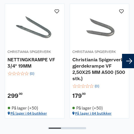
Om oss
Kundeservice
Nyheter
Butikker
Våre merkevarer
Kontakt oss
Våre kjeder
CHRISTIANIA SPIGERVERK
CHRISTIANIA SPIGERVERK
NETTINGKRAMPE VF
Christiania Spigerverk
Retur- og angrerett
Kjøpsvilkår
Hageinspirasjon
3/4" 19MM
gjerdekrampe VF
2,50X25 MM A500 (500
☆
☆
☆
☆
☆
Reklamasjon
(
0
)
Personvern
Lavprisløfte
Oppussing med utemaling
stk.)
☆
☆
☆
☆
☆
(
0
)
Ofte stilte spørsmål
Cookies
Åpent kjøp
Oppussing med innemaling
299
00
179
00
Pakkesporing
Monteringstjenester
Ledige stillinger
Coop medlem
Grillens verden
Hage og utemiljø
På lager (+50)
På lager (+50)
På lager i 64 butikker
På lager i 64 butikker
Leveringstid
Leie tilhenger
Bærekraft
Retur av el-avfall
Et varmere hjem
Gulv
Betalingsalternativer
Leie verktøy
Sikkerhetsdatablad
Drive in
Tips og råd
Trelast og byggevarer