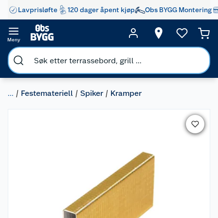
Lavprisløfte
120 dager åpent kjøp
Obs BYGG Montering
Meny
...
Festemateriell
Spiker
Kramper