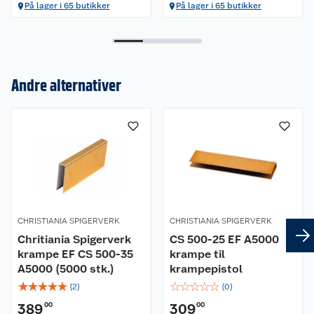
På lager i 65 butikker
På lager i 65 butikker
Andre alternativer
Om oss
Kundeservice
Nyheter
Butikker
Våre merkevarer
Kontakt oss
Våre kjeder
CHRISTIANIA SPIGERVERK
CHRISTIANIA SPIGERVERK
Retur- og angrerett
Kjøpsvilkår
Hageinspirasjon
Chritiania Spigerverk
CS 500-25 EF A5000
krampe EF CS 500-35
krampe til
Reklamasjon
Personvern
Lavprisløfte
Oppussing med utemaling
A5000 (5000 stk.)
krampepistol
☆
☆
☆
☆
☆
☆
☆
☆
☆
☆
(
2
)
(
0
)
Ofte stilte spørsmål
Cookies
Åpent kjøp
Oppussing med innemaling
389
00
309
00