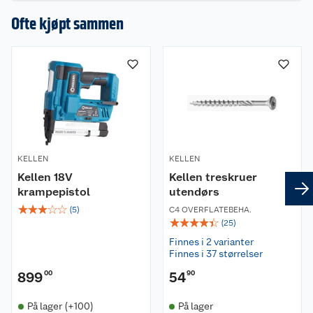
en omtale.
Ofte kjøpt sammen
KELLEN
KELLEN
Kellen 18V
Kellen treskruer
krampepistol
utendørs
☆
☆
☆
☆
☆
(
5
)
C4 OVERFLATEBEHA.
☆
☆
☆
☆
☆
(
25
)
Finnes i 2 varianter
Finnes i 37 størrelser
899
00
54
90
På lager (+100)
På lager