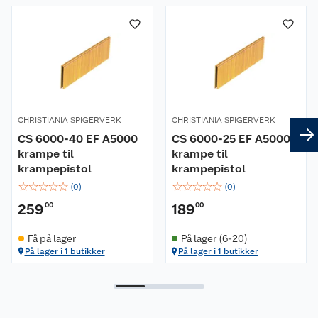
Kundeservice
Nyheter
Butikker
Våre merkevarer
Kontakt oss
Våre kjeder
CHRISTIANIA SPIGERVERK
CHRISTIANIA SPIGERVERK
Retur- og angrerett
Kjøpsvilkår
Hageinspirasjon
CS 6000-40 EF A5000
CS 6000-25 EF A5000
krampe til
krampe til
Reklamasjon
Personvern
Lavprisløfte
Oppussing med utemaling
krampepistol
krampepistol
☆
☆
☆
☆
☆
☆
☆
☆
☆
☆
(
0
)
(
0
)
Ofte stilte spørsmål
Cookies
Åpent kjøp
Oppussing med innemaling
259
00
189
00
Pakkesporing
Monteringstjenester
Ledige stillinger
Coop medlem
Grillens verden
Hage og utemiljø
Få på lager
På lager (6-20)
På lager i 1 butikker
På lager i 1 butikker
Leveringstid
Leie tilhenger
Bærekraft
Retur av el-avfall
Et varmere hjem
Gulv
Betalingsalternativer
Leie verktøy
Sikkerhetsdatablad
Drive in
Tips og råd
Trelast og byggevarer