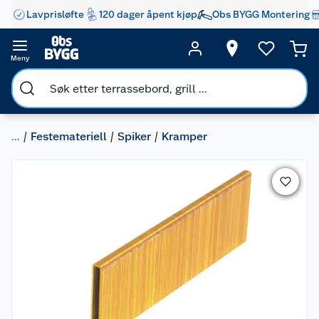
Lavprisløfte
120 dager åpent kjøp
Obs BYGG Montering
Meny
...
Festemateriell
Spiker
Kramper