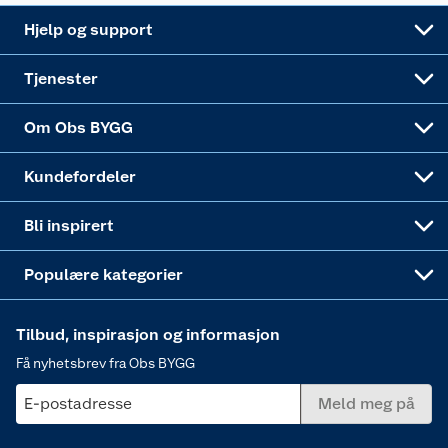
Leveringsalternativer
Nøkkelfiling
Samvirkelag
Coop Mastercard
Live-shopping
Maling
Hjelp og support
Alle tjenester
Virksomheten
Klikk og hent
DIY-prosjekter
Verktøy
Tjenester
Sponsorvirksomheten
Coop Bedriftskort
Hytte og beredskapsutstyr
Dører
Om Obs BYGG
Obs BYGG Montering
Gavetips
Vindu
Kundefordeler
Annonserte varer
Hjem, rengjøring og hvitevarer
Bli inspirert
Varme
Populære kategorier
Tilbud, inspirasjon og informasjon
Få nyhetsbrev fra Obs BYGG
E-postadresse
Meld meg på