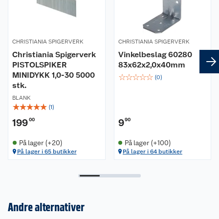
CHRISTIANIA SPIGERVERK
CHRISTIANIA SPIGERVERK
Christiania Spigerverk
Vinkelbeslag 60280
PISTOLSPIKER
83x62x2,0x40mm
MINIDYKK 1,0-30 5000
☆
☆
☆
☆
☆
(
0
)
stk.
BLANK
☆
☆
☆
☆
☆
(
1
)
199
00
9
90
På lager (+20)
På lager (+100)
På lager i 65 butikker
På lager i 64 butikker
Andre alternativer
Om oss