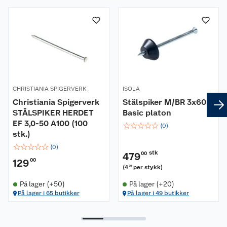
Om oss
Kundeservice
Nyheter
Butikker
Våre merkevarer
Kontakt oss
Våre kjeder
CHRISTIANIA SPIGERVERK
ISOLA
Christiania Spigerverk
Stålspiker M/BR 3x60
Retur- og angrerett
Kjøpsvilkår
Hageinspirasjon
STÅLSPIKER HERDET
Basic platon
EF 3,0-50 A100 (100
☆
☆
☆
☆
☆
Reklamasjon
(
0
)
Personvern
Lavprisløfte
Oppussing med utemaling
stk.)
☆
☆
☆
☆
☆
(
0
)
Ofte stilte spørsmål
Cookies
Åpent kjøp
Oppussing med innemaling
stk
479
00
129
00
(
4
per stykk
)
79
Pakkesporing
Monteringstjenester
Ledige stillinger
Coop medlem
Grillens verden
Hage og utemiljø
På lager (+50)
På lager (+20)
På lager i 65 butikker
På lager i 49 butikker
Leveringstid
Leie tilhenger
Bærekraft
Retur av el-avfall
Et varmere hjem
Gulv
Betalingsalternativer
Leie verktøy
Sikkerhetsdatablad
Drive in
Tips og råd
Trelast og byggevarer