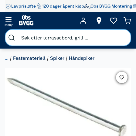
Lavprisløfte
120 dager åpent kjøp
Obs BYGG Montering
Meny
...
Festemateriell
Spiker
Håndspiker