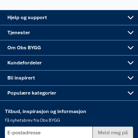
Leveringsalternativer
Nøkkelfiling
Samvirkelag
Coop Mastercard
Live-shopping
Maling
Hjelp og support
Alle tjenester
Virksomheten
Klikk og hent
DIY-prosjekter
Verktøy
Tjenester
Sponsorvirksomheten
Coop Bedriftskort
Hytte og beredskapsutstyr
Dører
Om Obs BYGG
Obs BYGG Montering
Gavetips
Vindu
Kundefordeler
Annonserte varer
Hjem, rengjøring og hvitevarer
Bli inspirert
Varme
Populære kategorier
Tilbud, inspirasjon og informasjon
Få nyhetsbrev fra Obs BYGG
E-postadresse
Meld meg på