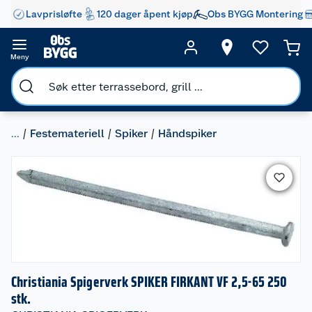
Lavprisløfte
120 dager åpent kjøp
Obs BYGG Montering
Meny
...
Festemateriell
Spiker
Håndspiker
Christiania Spigerverk SPIKER FIRKANT VF 2,5-65 250
stk.