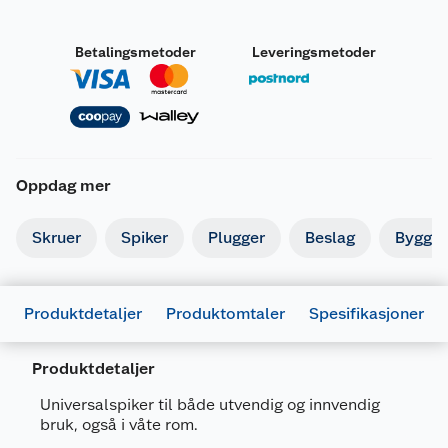
Betalingsmetoder
Leveringsmetoder
Oppdag mer
Skruer
Spiker
Plugger
Beslag
Byggbe
Produktdetaljer
Produktomtaler
Spesifikasjoner
Produktdetaljer
Generelt
Universalspiker til både utvendig og innvendig
bruk, også i våte rom.
Artikkelnummer
7318470246174