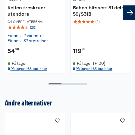
Kellen treskruer
Bahco bitssett 31 deler
utendørs
59/S31B
☆
☆
☆
☆
☆
C4 OVERFLATEBEHA.
(
2
)
☆
☆
☆
☆
☆
(
25
)
Finnes i 2 varianter
Finnes i 37 størrelser
54
90
119
00
På lager
På lager (+100)
På lager i 65 butikker
På lager i 65 butikker
Andre alternativer
Om oss
Kundeservice
Nyheter
Butikker
Våre merkevarer