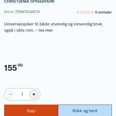
CHRISTIANIA SPIGERVERK
Art nr: 7318470246174
☆
☆
☆
☆
☆
0
omtaler
Universalspiker til både utvendig og innvendig bruk,
også i våte rom.
-
les mer
00
155
Kjøp
Klikk og hent