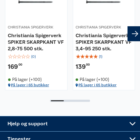
Kontakt oss
Våre kjeder
CHRISTIANIA SPIGERVERK
CHRISTIANIA SPIGERVERK
Retur- og angrerett
Kjøpsvilkår
Hageinspirasjon
Christiania Spigerverk
Christiania Spigerverk
SPIKER SKARPKANT VF
SPIKER SKARPKANT VF
Reklamasjon
Personvern
Lavprisløfte
Oppussing med utemaling
2,8-75 500 stk.
3,4-95 250 stk.
☆
☆
☆
☆
☆
☆
☆
☆
☆
☆
(
0
)
(
1
)
Ofte stilte spørsmål
Cookies
Åpent kjøp
Oppussing med innemaling
169
00
139
00
Pakkesporing
Monteringstjenester
Ledige stillinger
Coop medlem
Grillens verden
Hage og utemiljø
På lager (+100)
På lager (+100)
På lager i 65 butikker
På lager i 65 butikker
Leveringstid
Leie tilhenger
Bærekraft
Retur av el-avfall
Et varmere hjem
Gulv
Betalingsalternativer
Leie verktøy
Sikkerhetsdatablad
Drive in
Tips og råd
Trelast og byggevarer
Leveringsalternativer
Nøkkelfiling
Samvirkelag
Coop Mastercard
Live-shopping
Maling
Hjelp og support
Alle tjenester
Virksomheten
Klikk og hent
DIY-prosjekter
Verktøy
Tjenester