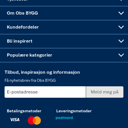
Sponsorvirksomheten
Coop Bedriftskort
Hytte og beredskapsutstyr
Dører
Om Obs BYGG
Obs BYGG Montering
Gavetips
Vindu
Kundefordeler
Annonserte varer
Hjem, rengjøring og hvitevarer
Bli inspirert
Varme
Populære kategorier
Tilbud, inspirasjon og informasjon
Få nyhetsbrev fra Obs BYGG
E-postadresse
Meld meg på
Betalingsmetoder
Leveringsmetoder