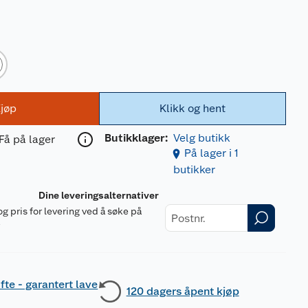
jøp
Klikk og hent
Butikklager:
Velg butikk
Få på lager
På lager i 1
butikker
Dine leveringsalternativer
og pris for levering ved å søke på
r
fte - garantert lave
120 dagers åpent kjøp