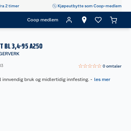
fra 2 timer
Kjøpeutbytte som Coop-medlem
Coop medlem
T BL 3,4-95 A250
IGERVERK
☆
☆
☆
☆
☆
13
0
omtaler
l innvendig bruk og midlertidig innfesting.
-
les mer