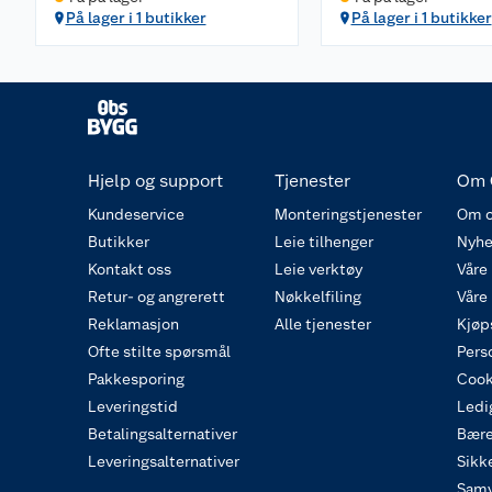
På lager i 1 butikker
På lager i 1 butikker
Hjelp og support
Tjenester
Om 
Kundeservice
Monteringstjenester
Om o
Butikker
Leie tilhenger
Nyhe
Kontakt oss
Leie verktøy
Våre
Retur- og angrerett
Nøkkelfiling
Våre
Reklamasjon
Alle tjenester
Kjøp
Ofte stilte spørsmål
Pers
Pakkesporing
Cook
Leveringstid
Ledig
Betalingsalternativer
Bære
Leveringsalternativer
Sikk
Samv