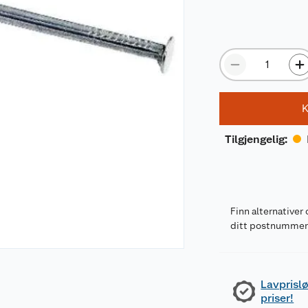
K
Tilgjengelig
:
Finn alternativer 
ditt postnumme
Lavprislø
priser!