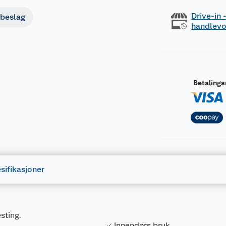
Drive-in
beslag
handlev
Betaling
sifikasjoner
sting.
Innendørs bruk