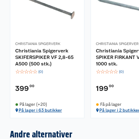
CHRISTIANIA SPIGERVERK
CHRISTIANIA SPIGERVE
Christiania Spigerverk
Christiania Spige
SKIFERSPIKER VF 2,8-65
SPIKER FIRKANT V
A500 (500 stk.)
1000 stk.
☆
☆
☆
☆
☆
☆
☆
☆
☆
☆
(
0
)
(
0
)
00
00
399
199
På lager (+20)
Få på lager
På lager i 63 butikker
På lager i 2 butikke
Andre alternativer