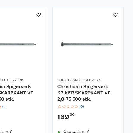
A SPIGERVERK
CHRISTIANIA SPIGERVERK
nia Spigerverk
Christiania Spigerverk
SKARPKANT VF
SPIKER SKARPKANT VF
50 stk.
2,8-75 500 stk.
☆
☆
☆
☆
☆
☆
(
1
)
(
0
)
00
169
 (+100)
På lager (+100)