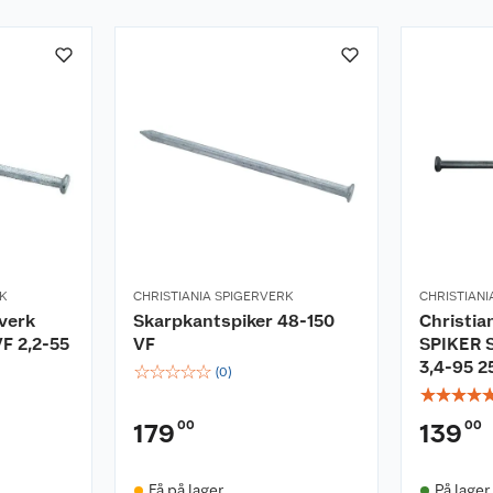
RK
CHRISTIANIA SPIGERVERK
CHRISTIANI
rverk
Skarpkantspiker 48-150
Christia
F 2,2-55
VF
SPIKER 
3,4-95 2
☆
☆
☆
☆
☆
(
0
)
☆
☆
☆
☆
00
00
179
139
Få på lager
På lager