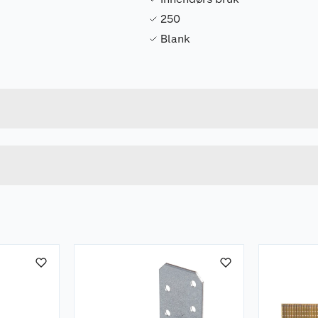
250
Blank
Forpakningsmål
7318470246013
Bruttovekt
75571
Høyde
Lengde
u kjøper produktet får du invitasjon til å gi en omtale.
Bredde