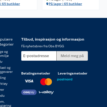
 i 65 butikker
På lager i 65 butikker
pulære
Tilbud, inspirasjon og informasjon
tegorier
Få nyhetsbrev fra Obs BYGG
ge og
E-postadresse
Meld meg på
emiljø
lv
last og
ggevarer
Betalingsmetoder
Leveringsmetoder
ling
rktøy
rer
ndu
em,
ngjøring