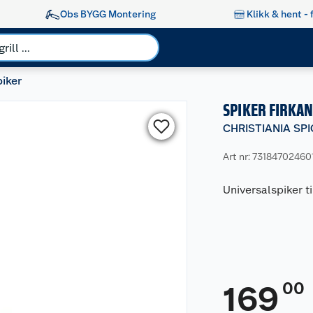
Obs BYGG Montering
Klikk & hent - 
iker
SPIKER FIRKAN
CHRISTIANIA SP
Art nr: 73184702460
Universalspiker ti
00
169