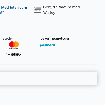
Gebyrfri faktura med
 - Med bilen som
ogn
Walley
smetoder
Leveringsmetoder