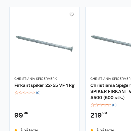
CHRISTIANIA SPIGERVERK
CHRISTIANIA SPIGERVE
Firkantspiker 22-55 VF 1 kg
Christiania Spige
SPIKER FIRKANT V
☆
☆
☆
☆
☆
(
0
)
A500 (500 stk.)
☆
☆
☆
☆
☆
(
0
)
00
00
99
219
Få på lager
Få på lager