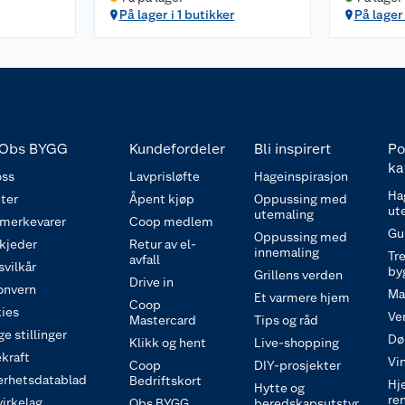
På lager i 1 butikker
På lager
Obs BYGG
Kundefordeler
Bli inspirert
Po
ka
ss
Lavprisløfte
Hageinspirasjon
Ha
ter
Åpent kjøp
Oppussing med
ut
utemaling
 merkevarer
Coop medlem
Gu
Oppussing med
 kjeder
Retur av el-
innemaling
Tre
avfall
svilkår
by
Grillens verden
Drive in
onvern
Ma
Et varmere hjem
Coop
ies
Ve
Mastercard
Tips og råd
e stillinger
Dø
Klikk og hent
Live-shopping
kraft
Vi
Coop
DIY-prosjekter
erhetsdatablad
Bedriftskort
Hj
Hytte og
re
irkelag
Obs BYGG
beredskapsutstyr