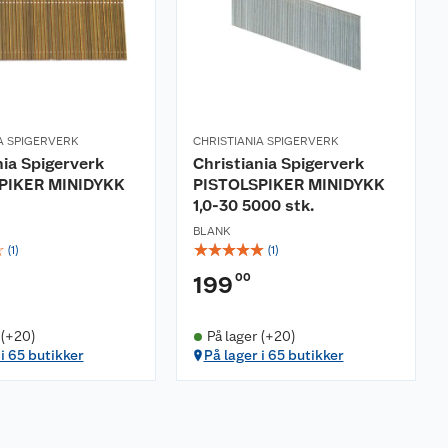
A SPIGERVERK
CHRISTIANIA SPIGERVERK
nia Spigerverk
Christiania Spigerverk
PIKER MINIDYKK
PISTOLSPIKER MINIDYKK
1,0-30 5000 stk.
BLANK
☆
☆
☆
☆
☆
☆
(
1
)
(
1
)
00
199
 (+20)
På lager (+20)
 i 65 butikker
På lager i 65 butikker