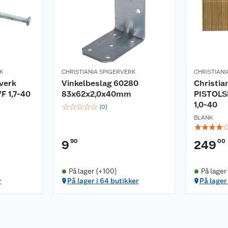
RK
CHRISTIANIA SPIGERVERK
CHRISTIANI
rverk
Vinkelbeslag 60280
Christia
F 1,7-40
83x62x2,0x40mm
PISTOLS
1,0-40
☆
☆
☆
☆
☆
(
0
)
BLANK
☆
☆
☆
☆
90
00
9
249
På lager (+100)
På lager
r
På lager i 64 butikker
På lager