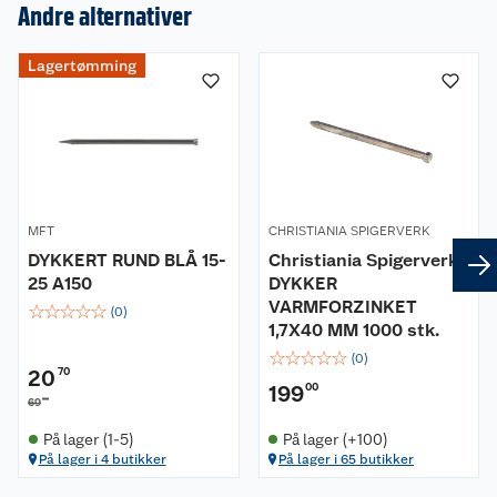
Andre alternativer
Om oss
Lagertømming
Kundeservice
Nyheter
Butikker
Våre merkevarer
Kontakt oss
Våre kjeder
MFT
CHRISTIANIA SPIGERVERK
DYKKERT RUND BLÅ 15-
Christiania Spigerverk
Retur- og angrerett
Kjøpsvilkår
Hageinspirasjon
25 A150
DYKKER
VARMFORZINKET
☆
☆
☆
☆
☆
Reklamasjon
(
0
)
Personvern
Lavprisløfte
Oppussing med utemaling
1,7X40 MM 1000 stk.
☆
☆
☆
☆
☆
(
0
)
Ofte stilte spørsmål
Cookies
Åpent kjøp
Oppussing med innemaling
20
70
199
00
00
69
Pakkesporing
Monteringstjenester
Ledige stillinger
Coop medlem
Grillens verden
Hage og utemiljø
På lager (1-5)
På lager (+100)
På lager i 4 butikker
På lager i 65 butikker
Leveringstid
Leie tilhenger
Bærekraft
Retur av el-avfall
Et varmere hjem
Gulv