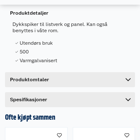
Produktdetaljer
Generelt
Dykkspiker til listverk og panel. Kan også
benyttes i våte rom.
Artikkelnummer
7318470232672
Leverandørens artikkelnummer
74209
Utendørs bruk
500
Forpakningsmål
Varmgalvanisert
Bruttovekt
0.73 kg
Høyde
6.2 cm
Produktomtaler
Lengde
9.5 cm
Bredde
9.5 cm
Dette produktet har ikke fått noen omtale ennå.
Spesifikasjoner
Hvis du kjøper produktet får du invitasjon til å gi
en omtale.
Ofte kjøpt sammen