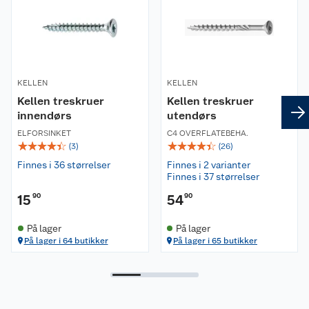
KELLEN
KELLEN
Kellen treskruer
Kellen treskruer
innendørs
utendørs
ELFORSINKET
C4 OVERFLATEBEHA.
☆
☆
☆
☆
☆
☆
☆
☆
☆
☆
(
3
)
(
26
)
Finnes i 36 størrelser
Finnes i 2 varianter
Finnes i 37 størrelser
15
90
54
90
På lager
På lager
På lager i 64 butikker
På lager i 65 butikker