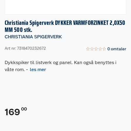
Christiania Spigerverk DYKKER VARMFORZINKET 2,0X50
MM 500 stk.
CHRISTIANIA SPIGERVERK
Art nr: 7318470232672
☆
☆
☆
☆
☆
0
omtaler
Dykkspiker til listverk og panel. Kan også benyttes i
våte rom.
-
les mer
00
169