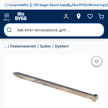
Lavprisløfte
120 dager åpent kjøp
Obs BYGG Montering
Meny
...
Festemateriell
Spiker
Dykkert