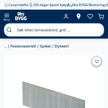
Lavprisløfte
120 dager åpent kjøp
Obs BYGG Montering
Meny
...
Festemateriell
Spiker
Dykkert