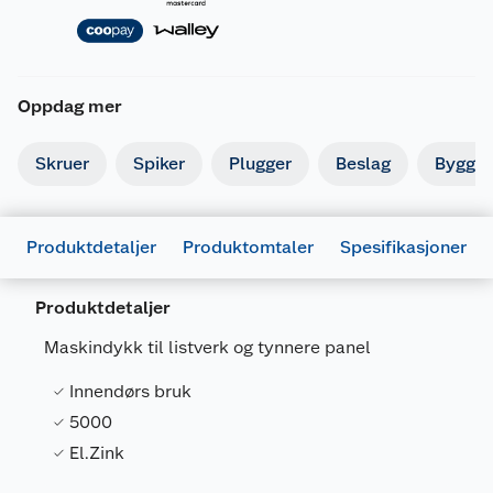
Oppdag mer
Skruer
Spiker
Plugger
Beslag
Byggbe
Produktdetaljer
Produktomtaler
Spesifikasjoner
Generelt
Artikkelnummer
7318470249601
Produktdetaljer
Leverandørens artikkelnummer
75769
Maskindykk til listverk og tynnere panel
Størrelse
1.2-30 5000 PK
Innendørs bruk
Farge
BLANK
5000
Forpakningsmål
El.Zink
Bruttovekt
1.268 kg