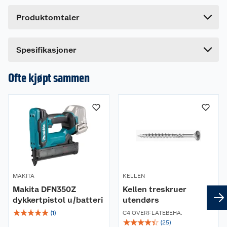
Høyde
9.5 cm
Produktomtaler
Lengde
14 cm
Bredde
6.5 cm
Spesifikasjoner
Ofte kjøpt sammen
MAKITA
KELLEN
Makita DFN350Z
Kellen treskruer
dykkertpistol u/batteri
utendørs
☆
☆
☆
☆
☆
(
1
)
C4 OVERFLATEBEHA.
☆
☆
☆
☆
☆
(
25
)