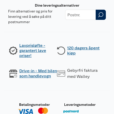
Dine leveringsalternativer
Finn alternativer og pris for
levering ved å søke på ditt
postnummer
Lavprisløfte -
120 dagers åpent
garantert lave
kjøp
priser!
Gebyrfri faktura
Drive-in - Med bilen
som handlevogn
med Walley
Betalingsmetoder
Leveringsmetoder