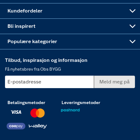
Obs BYGG Montering
Gavetips
Vindu
Kundefordeler
Annonserte varer
Hjem, rengjøring og hvitevarer
Bli inspirert
Varme
Populære kategorier
Tilbud, inspirasjon og informasjon
Få nyhetsbrev fra Obs BYGG
E-postadresse
Meld meg på
Betalingsmetoder
Leveringsmetoder