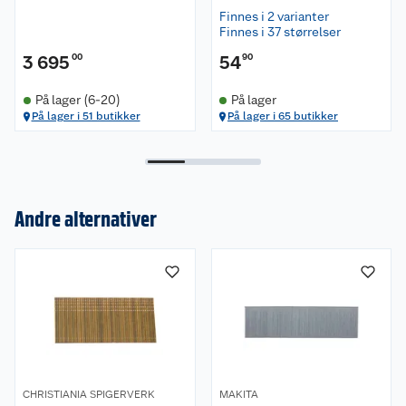
Finnes i 2 varianter
Finnes i 37 størrelser
3 695
00
54
90
På lager (6-20)
På lager
På lager i 51 butikker
På lager i 65 butikker
Andre alternativer
Om oss
Kundeservice
Nyheter
Butikker
Våre merkevarer
Kontakt oss
Våre kjeder
CHRISTIANIA SPIGERVERK
MAKITA