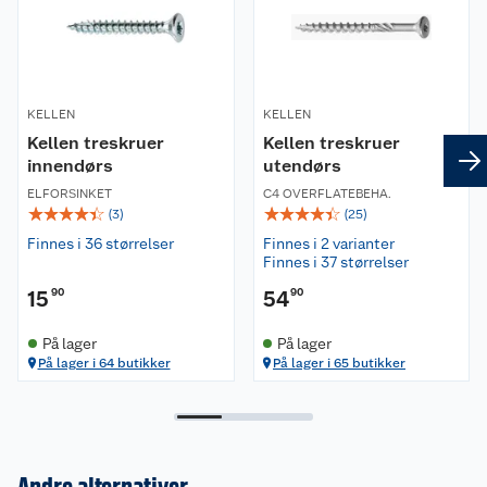
KELLEN
KELLEN
Kellen treskruer
Kellen treskruer
innendørs
utendørs
ELFORSINKET
C4 OVERFLATEBEHA.
☆
☆
☆
☆
☆
☆
☆
☆
☆
☆
(
3
)
(
25
)
Finnes i 36 størrelser
Finnes i 2 varianter
Finnes i 37 størrelser
15
90
54
90
På lager
På lager
På lager i 64 butikker
På lager i 65 butikker
Andre alternativer