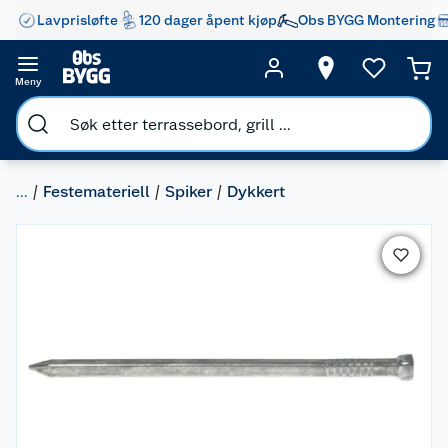
Lavprisløfte
120 dager åpent kjøp
Obs BYGG Montering
Meny
...
Festemateriell
Spiker
Dykkert