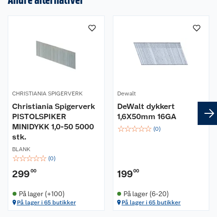
Om oss
Kundeservice
Nyheter
Butikker
Våre merkevarer
Kontakt oss
Våre kjeder
CHRISTIANIA SPIGERVERK
Dewalt
Christiania Spigerverk
DeWalt dykkert
Retur- og angrerett
PISTOLSPIKER
1,6X50mm 16GA
Kjøpsvilkår
Hageinspirasjon
MINIDYKK 1,0-50 5000
☆
☆
☆
☆
☆
(
0
)
stk.
Reklamasjon
Personvern
Lavprisløfte
Oppussing med utemaling
BLANK
☆
☆
☆
☆
☆
(
0
)
Ofte stilte spørsmål
Cookies
Åpent kjøp
Oppussing med innemaling
299
00
199
00
Pakkesporing
Monteringstjenester
Ledige stillinger
Coop medlem
Grillens verden
Hage og utemiljø
På lager (+100)
På lager (6-20)
På lager i 65 butikker
På lager i 65 butikker
Leveringstid
Leie tilhenger
Bærekraft
Retur av el-avfall
Et varmere hjem
Gulv