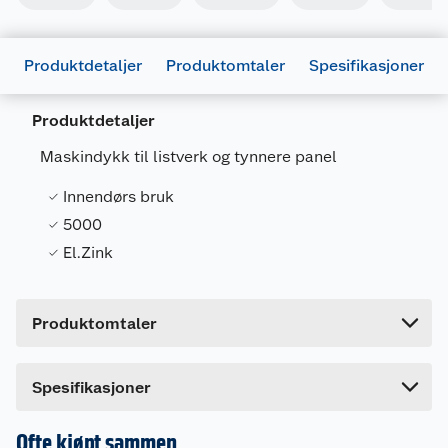
Produktdetaljer
Produktomtaler
Spesifikasjoner
Generelt
Artikkelnummer
7318470249625
Produktdetaljer
Leverandørens artikkelnummer
75770
Maskindykk til listverk og tynnere panel
Størrelse
1.2-40 1000 PK
Innendørs bruk
Farge
BLANK
5000
Forpakningsmål
El.Zink
Bruttovekt
1.671 kg
Høyde
15 cm
Produktomtaler
Lengde
14 cm
Bredde
6.5 cm
Spesifikasjoner
Ofte kjøpt sammen