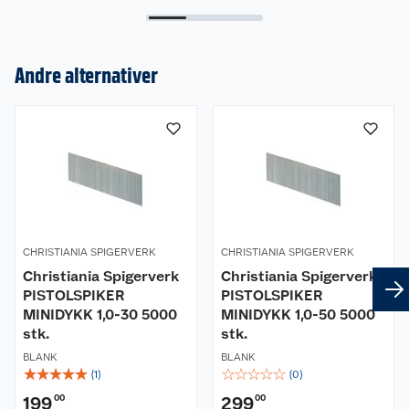
Andre alternativer
Om oss
Kundeservice
Nyheter
Butikker
Våre merkevarer
Kontakt oss
Våre kjeder
CHRISTIANIA SPIGERVERK
CHRISTIANIA SPIGERVERK
Christiania Spigerverk
Christiania Spigerverk
Retur- og angrerett
PISTOLSPIKER
PISTOLSPIKER
Kjøpsvilkår
Hageinspirasjon
MINIDYKK 1,0-30 5000
MINIDYKK 1,0-50 5000
stk.
stk.
Reklamasjon
Personvern
Lavprisløfte
Oppussing med utemaling
BLANK
BLANK
☆
☆
☆
☆
☆
☆
☆
☆
☆
☆
(
1
)
(
0
)
Ofte stilte spørsmål
Cookies
Åpent kjøp
Oppussing med innemaling
199
00
299
00