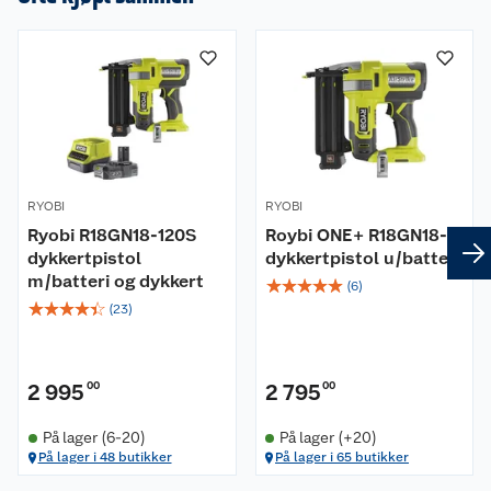
RYOBI
RYOBI
Ryobi R18GN18-120S
Roybi ONE+ R18GN18-0
dykkertpistol
dykkertpistol u/batteri
m/batteri og dykkert
☆
☆
☆
☆
☆
(
6
)
☆
☆
☆
☆
☆
(
23
)
2 995
00
2 795
00
På lager (6-20)
På lager (+20)
På lager i 48 butikker
På lager i 65 butikker