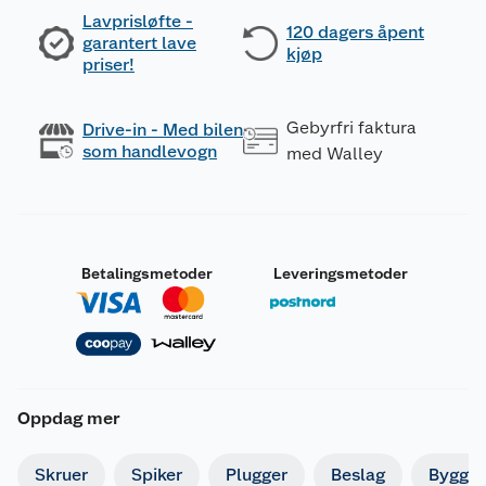
Lavprisløfte -
120 dagers åpent
garantert lave
kjøp
priser!
Gebyrfri faktura
Drive-in - Med bilen
som handlevogn
med Walley
Betalingsmetoder
Leveringsmetoder
Oppdag mer
Skruer
Spiker
Plugger
Beslag
Byggbe