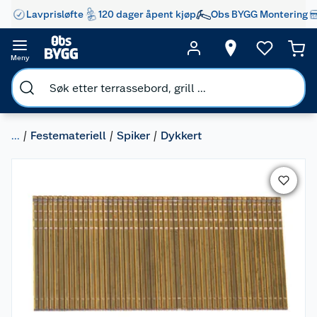
Lavprisløfte
120 dager åpent kjøp
Obs BYGG Montering
Meny
...
Festemateriell
Spiker
Dykkert