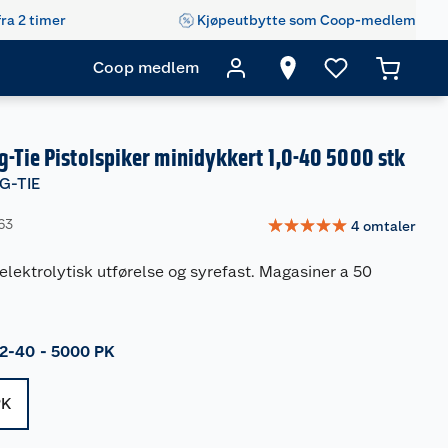
fra 2 timer
Kjøpeutbytte som Coop-medlem
Coop medlem
-Tie Pistolspiker minidykkert 1,0-40 5000 stk
G-TIE
☆
☆
☆
☆
☆
63
4
omtaler
 elektrolytisk utførelse og syrefast. Magasiner a 50
.2-40 - 5000 PK
PK