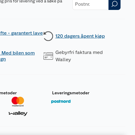
og pris for levering ved å søke på
r
fte - garantert lave
120 dagers åpent kjøp
Gebyrfri faktura med
 - Med bilen som
ogn
Walley
smetoder
Leveringsmetoder