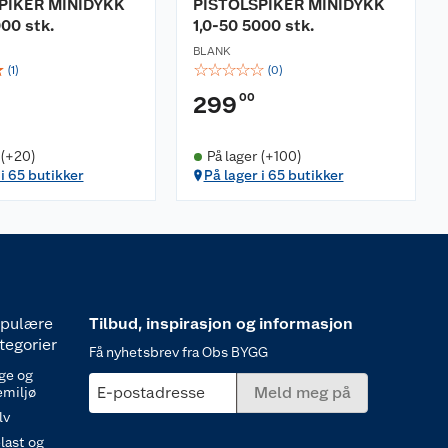
PIKER MINIDYKK
PISTOLSPIKER MINIDYKK
000 stk.
1,0-50 5000 stk.
BLANK
☆
☆
☆
☆
☆
☆
(
1
)
(
0
)
00
299
 (+20)
På lager (+100)
 i 65 butikker
På lager i 65 butikker
pulære
Tilbud, inspirasjon og informasjon
tegorier
Få nyhetsbrev fra Obs BYGG
ge og
E-postadresse
Meld meg på
emiljø
lv
last og