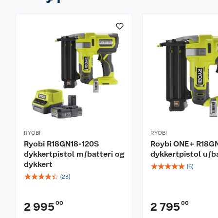
RYOBI
RYOBI
Ryobi R18GN18-120S
Roybi ONE+ R18G
dykkertpistol m/batteri og
dykkertpistol u/b
dykkert
☆
☆
☆
☆
☆
(
6
)
☆
☆
☆
☆
☆
(
23
)
00
00
2 995
2 795