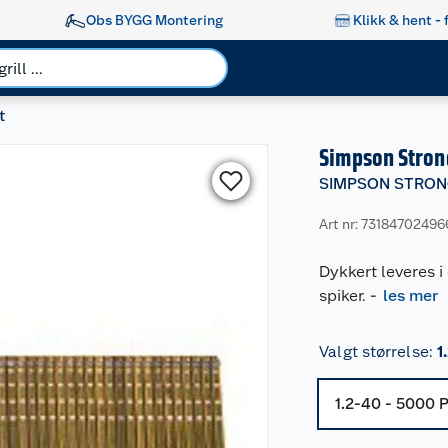
Obs BYGG Montering
Klikk & hent - 
t
Simpson Strong
SIMPSON STRON
Art nr: 73184702496
Dykkert leveres i
spiker.
-
les mer
Valgt størrelse
:
1
1.2-40 - 5000 