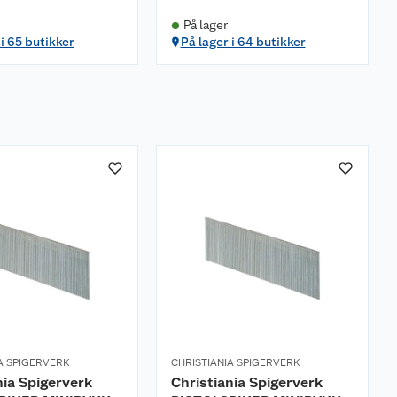
På lager
 i 65 butikker
På lager i 64 butikker
A SPIGERVERK
CHRISTIANIA SPIGERVERK
nia Spigerverk
Christiania Spigerverk