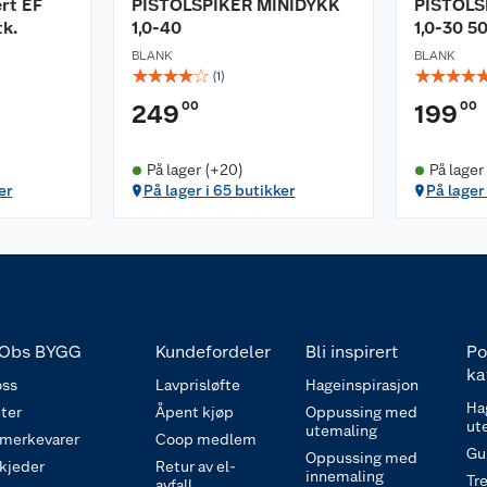
ert EF
PISTOLSPIKER MINIDYKK
PISTOLS
tk.
1,0-40
1,0-30 5
BLANK
BLANK
☆
☆
☆
☆
☆
☆
☆
☆
☆
(
1
)
00
00
249
199
På lager (+20)
På lager
er
På lager i 65 butikker
På lager
Obs BYGG
Kundefordeler
Bli inspirert
Po
ka
ss
Lavprisløfte
Hageinspirasjon
Ha
ter
Åpent kjøp
Oppussing med
ut
utemaling
 merkevarer
Coop medlem
Gu
Oppussing med
 kjeder
Retur av el-
innemaling
Tre
avfall