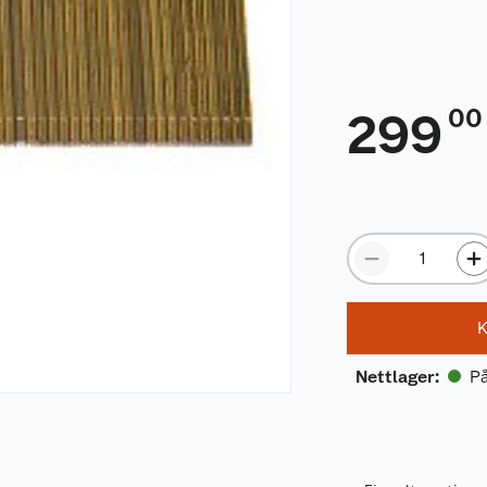
00
299
K
På
Nettlager
: