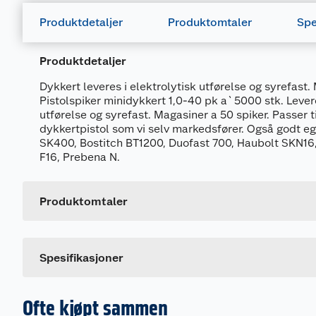
Produktdetaljer
Produktomtaler
Spe
Produktdetaljer
Dykkert leveres i elektrolytisk utførelse og syrefast.
Pistolspiker minidykkert 1,0-40 pk a`5000 stk. Levere
utførelse og syrefast. Magasiner a 50 spiker. Passer
dykkertpistol som vi selv markedsfører. Også godt egn
SK400, Bostitch BT1200, Duofast 700, Haubolt SKN16
Generelt
F16, Prebena N.
Artikkelnummer
Leverandørens artikkelnummer
Produktomtaler
Størrelse
Farge
Spesifikasjoner
Ofte kjøpt sammen