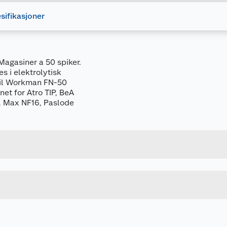
sifikasjoner
 Magasiner a 50 spiker.
s i elektrolytisk
 til Workman FN-50
et for Atro TIP, BeA
, Max NF16, Paslode
Forpakningsmål
7318470249663
Bruttovekt
75772
Høyde
1.2-40 - 5000 PK
Lengde
HVIT
Bredde