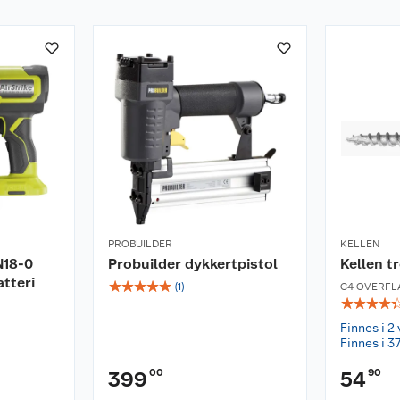
PROBUILDER
KELLEN
N18-0
Probuilder dykkertpistol
Kellen t
atteri
☆
☆
☆
☆
☆
(
1
)
C4 OVERFL
☆
☆
☆
☆
Finnes i 2 
Finnes i 37
00
90
399
54