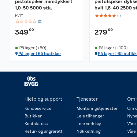
pistolspiker minidykkert
pistolspiker dykk
1,0-50 5000 stk.
hvit 1,6-40 2500 s
☆
☆
☆
☆
☆
HVIT
(
1
)
☆
☆
☆
☆
☆
(
0
)
00
00
349
279
På lager (+50)
På lager (+100)
På lager i 65 butikker
På lager i 65 butikk
Hjelp og support
Tjenester
Om 
Kundeservice
Monteringstjenester
Om o
Butikker
Leie tilhenger
Nyhe
Kontakt oss
Leie verktøy
Våre
Retur- og angrerett
Nøkkelfiling
Våre