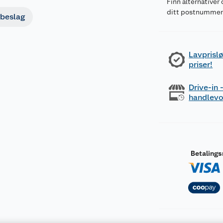
Finn alternativer 
ditt postnumme
beslag
Lavprislø
priser!
Drive-in
handlev
Betaling