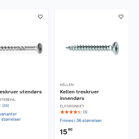
KELLEN
reskruer utendørs
Kellen treskruer
innendørs
ATEBEHA.
☆
(
26
)
ELFORSINKET
☆
☆
☆
☆
☆
(
3
)
varianter
 størrelser
Finnes i 36 størrelser
90
15