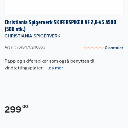
Christiania Spigerverk SKIFERSPIKER VF 2,8-45 A500
(500 stk.)
CHRISTIANIA SPIGERVERK
Art nr: 7318470246853
☆
☆
☆
☆
☆
0
omtaler
Papp og skiferspiker som også benyttes til
vindtettingsplater
-
les mer
00
299