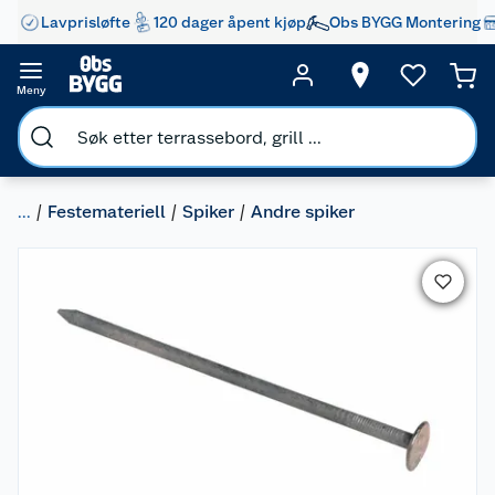
Lavprisløfte
120 dager åpent kjøp
Obs BYGG Montering
Meny
...
Festemateriell
Spiker
Andre spiker