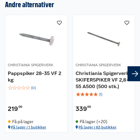
Andre alternativer
Om oss
Kundeservice
Nyheter
Butikker
Våre merkevarer
Kontakt oss
Våre kjeder
CHRISTIANIA SPIGERVERK
CHRISTIANIA SPIGERVERK
Retur- og angrerett
Kjøpsvilkår
Hageinspirasjon
Pappspiker 28-35 VF 2
Christiania Spigerverk
kg
SKIFERSPIKER VF 2,8-
Reklamasjon
55 A500 (500 stk.)
Personvern
☆
Lavprisløfte
☆
☆
☆
☆
Oppussing med utemaling
(
0
)
☆
☆
☆
☆
☆
(
1
)
Ofte stilte spørsmål
Cookies
Åpent kjøp
Oppussing med innemaling
219
00
339
00
Pakkesporing
Monteringstjenester
Ledige stillinger
Coop medlem
Grillens verden
Hage og utemiljø
Få på lager
På lager (+20)
På lager i 1 butikker
På lager i 63 butikker
Leveringstid
Leie tilhenger
Bærekraft
Retur av el-avfall
Et varmere hjem
Gulv