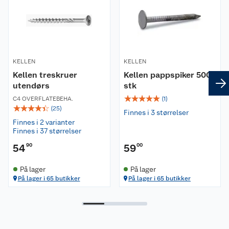
KELLEN
KELLEN
Kellen treskruer
Kellen pappspiker 500
utendørs
stk
☆
☆
☆
☆
☆
C4 OVERFLATEBEHA.
(
1
)
☆
☆
☆
☆
☆
(
25
)
Finnes i 3 størrelser
Finnes i 2 varianter
Finnes i 37 størrelser
54
90
59
00
På lager
På lager
På lager i 65 butikker
På lager i 65 butikker