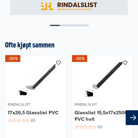
Ofte kjøpt sammen
-30%
-30%
RINDALSLIST
RINDALSLIST
17x26,5 Glasslist PVC
Glasslist 15,5x17x2500
PVC hvit
☆
☆
☆
☆
☆
(
0
)
☆
☆
☆
☆
☆
(
0
)