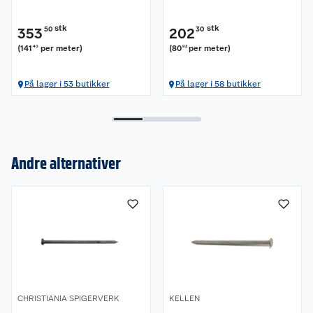
stk
stk
353
50
202
30
(
141
per meter
)
(
80
per meter
)
40
92
På lager i 53 butikker
På lager i 58 butikker
Andre alternativer
Om oss
Kundeservice
Nyheter
Butikker
Våre merkevarer
CHRISTIANIA SPIGERVERK
KELLEN
Kontakt oss
Våre kjeder