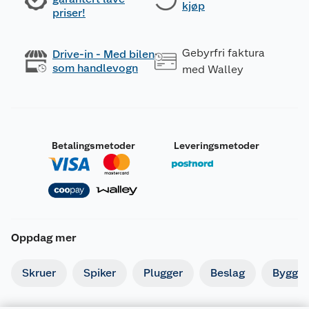
kjøp
priser!
Gebyrfri faktura
Drive-in - Med bilen
som handlevogn
med Walley
Betalingsmetoder
Leveringsmetoder
Oppdag mer
Skruer
Spiker
Plugger
Beslag
Byggbe