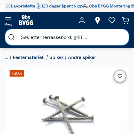
Lavprisløfte
120 dager åpent kjøp
Obs BYGG Montering
Meny
...
Festemateriell
Spiker
Andre spiker
-30%