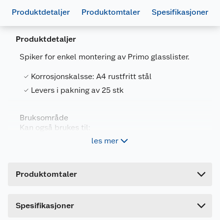
Produktdetaljer
Produktomtaler
Spesifikasjoner
Produktdetaljer
Spiker for enkel montering av Primo glasslister.
Korrosjonskalsse: A4 rustfritt stål
Generelt
Levers i pakning av 25 stk
Artikkelnummer
5709847939713
Leverandørens artikkelnummer
08400pl
Bruksområde
Kan også brukes til:
Forpakningsmål
les mer
Bruttovekt
0.15 kg
Taklister
Kantlister
Høyde
0.2 cm
Pyntelister
Produktomtaler
Lengde
3 cm
Bredde
3 cm
Spesifikasjoner