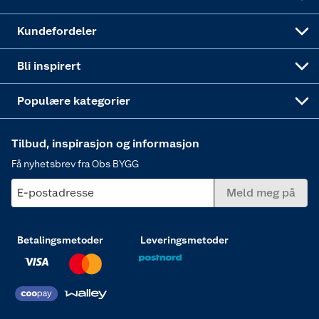
Obs BYGG Montering
Gavetips
Vindu
Kundefordeler
Annonserte varer
Hjem, rengjøring og hvitevarer
Bli inspirert
Varme
Populære kategorier
Tilbud, inspirasjon og informasjon
Få nyhetsbrev fra Obs BYGG
E-postadresse
Meld meg på
Betalingsmetoder
Leveringsmetoder