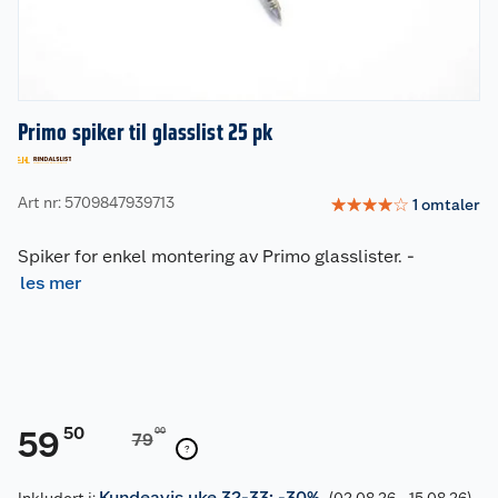
Primo spiker til glasslist 25 pk
Art nr: 5709847939713
☆
☆
☆
☆
☆
1
omtaler
Spiker for enkel montering av Primo glasslister.
-
les mer
50
59
00
79
Kundeavis uke 32-33: -30%
Inkludert i:
(02.08.26 - 15.08.26)