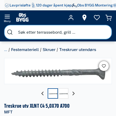
Lavprisløfte
120 dager åpent kjøp
Obs BYGG Montering
Meny
...
Festemateriell
Skruer
Treskruer utendørs
Treskrue utv XLNT C4 5,0X70 A700
MFT