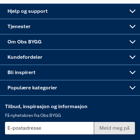
Leveringsalternativer
Nøkkelfiling
Samvirkelag
Coop Mastercard
Live-shopping
Maling
Hjelp og support
Alle tjenester
Virksomheten
Klikk og hent
DIY-prosjekter
Verktøy
Tjenester
Sponsorvirksomheten
Coop Bedriftskort
Hytte og beredskapsutstyr
Dører
Om Obs BYGG
Obs BYGG Montering
Gavetips
Vindu
Kundefordeler
Annonserte varer
Hjem, rengjøring og hvitevarer
Bli inspirert
Varme
Populære kategorier
Tilbud, inspirasjon og informasjon
Få nyhetsbrev fra Obs BYGG
E-postadresse
Meld meg på