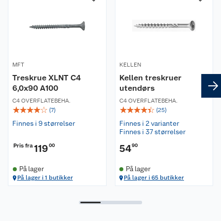
Kundeservice
Nyheter
Butikker
Våre merkevarer
MFT
Kontakt oss
KELLEN
Våre kjeder
Treskrue XLNT C4
Kellen treskruer
6,0x90 A100
utendørs
Retur- og angrerett
Kjøpsvilkår
Hageinspirasjon
C4 OVERFLATEBEHA.
C4 OVERFLATEBEHA.
☆
☆
☆
☆
☆
☆
☆
☆
☆
☆
(
7
)
(
25
)
Reklamasjon
Personvern
Lavprisløfte
Oppussing med utemaling
Finnes i 9 størrelser
Finnes i 2 varianter
Finnes i 37 størrelser
Ofte stilte spørsmål
Cookies
Åpent kjøp
Oppussing med innemaling
Pris fra
119
00
54
90
Pakkesporing
Monteringstjenester
Ledige stillinger
Coop medlem
Grillens verden
Hage og utemiljø
På lager
På lager
På lager i 1 butikker
På lager i 65 butikker
Leveringstid
Leie tilhenger
Bærekraft
Retur av el-avfall
Et varmere hjem
Gulv
Betalingsalternativer
Leie verktøy
Sikkerhetsdatablad
Drive in
Tips og råd
Trelast og byggevarer