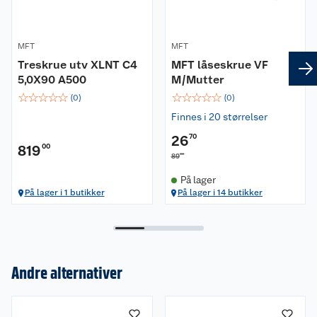
MFT
MFT
Treskrue utv XLNT C4
MFT låseskrue VF
5,0X90 A500
M/Mutter
☆
☆
☆
☆
☆
☆
☆
☆
☆
☆
(
0
)
(
0
)
Finnes i 20 størrelser
26
70
819
00
00
89
På lager
På lager i 1 butikker
På lager i 14 butikker
Andre alternativer
Om oss