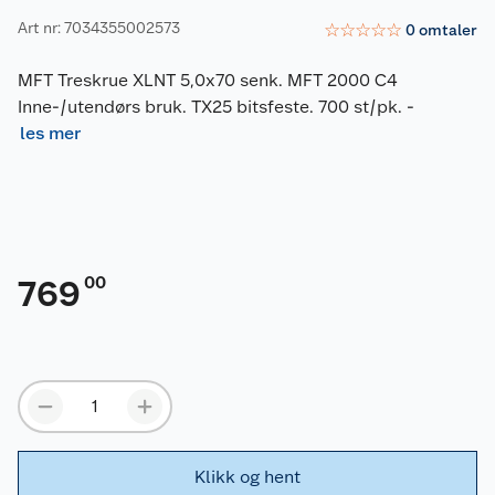
Art nr: 7034355002573
☆
☆
☆
☆
☆
0
omtaler
MFT Treskrue XLNT 5,0x70 senk. MFT 2000 C4
Inne-/utendørs bruk. TX25 bitsfeste. 700 st/pk.
-
les mer
00
769
Klikk og hent