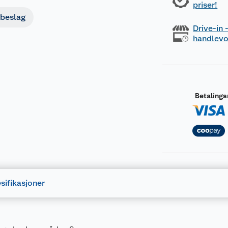
priser!
beslag
Drive-in
handlev
Betaling
sifikasjoner