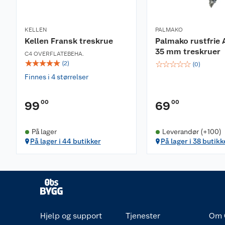
KELLEN
PALMAKO
Kellen Fransk treskrue
Palmako rustfrie 
35 mm treskruer
C4 OVERFLATEBEHA.
☆
☆
☆
☆
☆
☆
☆
☆
☆
☆
(
2
)
(
0
)
Finnes i 4 størrelser
00
00
99
69
På lager
Leverandør (+100)
På lager i 44 butikker
På lager i 38 butikk
Hjelp og support
Tjenester
Om 