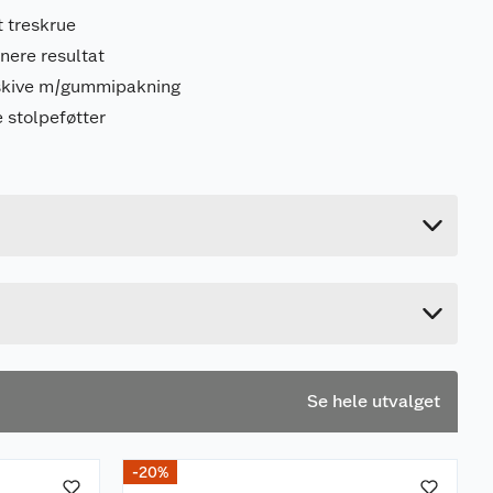
t treskrue
nere resultat
 skive m/gummipakning
 stolpeføtter
0.14 kg
4 cm
13 cm
5 cm
Se hele utvalget
-20%