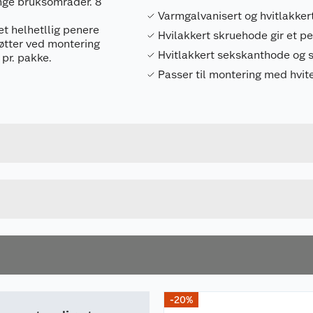
nge bruksområder. 8
Varmgalvanisert og hvitlakker
et helhetllig penere
Hvilakkert skruehode gir et pe
eføtter ved montering
Hvitlakkert sekskanthode og
 pr. pakke.
Passer til montering med hvite
Forpakningsmål
4743142057735
Bruttovekt
107486
Høyde
HVIT
Lengde
u kjøper produktet får du invitasjon til å gi en omtale.
Bredde
-20%