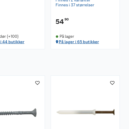
Finnes i 2 varianter
Finnes i 37 størrelser
90
54
dør (+100)
På lager
 i 44 butikker
På lager i 65 butikker