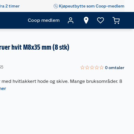
fra 2 timer
Kjøpeutbytte som Coop-medlem
Coop medlem
ruer hvit M8x35 mm (8 stk)
☆
☆
☆
☆
☆
35
0
omtaler
r med hvitlakkert hode og skive. Mange bruksområder. 8
mer