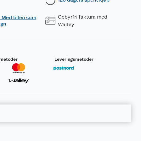
Gebyrfri faktura med
 - Med bilen som
ogn
Walley
smetoder
Leveringsmetoder