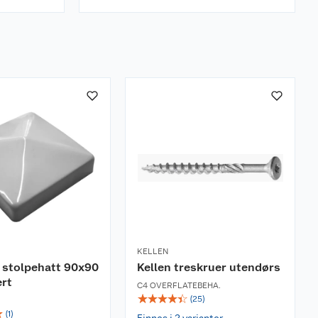
KELLEN
 stolpehatt 90x90
Kellen treskruer utendørs
ert
C4 OVERFLATEBEHA.
☆
☆
☆
☆
☆
(
25
)
☆
(
1
)