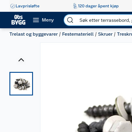
Lavprisløfte
120 dager åpent kjøp
Meny
Trelast og byggevarer
Festemateriell
Skruer
Treskr