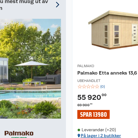
du mest mulig ut av
n
PALMAKO
Palmako Etta anneks 13,6
UBEHANDLET
☆
☆
☆
☆
☆
(
0
)
00
55 920
00
69 900
SPAR 13980
Leverandør (+20)
På lager i 2 butikker