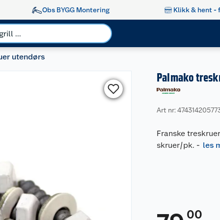
Obs BYGG Montering
Klikk & hent - 
uer utendørs
Palmako tresk
Art nr: 47431420577
Franske treskrue
skruer/pk.
-
les 
00