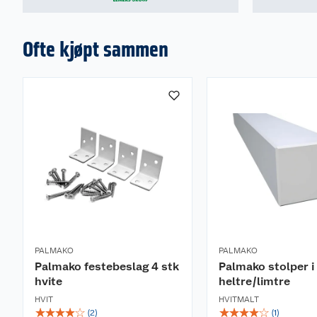
Ofte kjøpt sammen
PALMAKO
PALMAKO
Palmako festebeslag 4 stk
Palmako stolper i
hvite
heltre/limtre
HVIT
HVITMALT
☆
☆
☆
☆
☆
☆
☆
☆
☆
☆
(
2
)
(
1
)