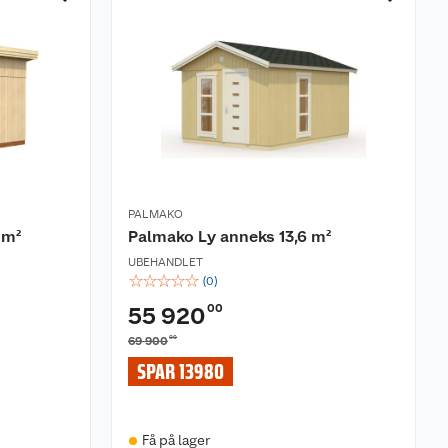
PALMAKO
 m²
Palmako Ly anneks 13,6 m²
UBEHANDLET
☆
☆
☆
☆
☆
(
0
)
00
55 920
00
69 900
SPAR 13980
Få på lager