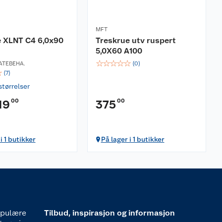
MFT
e XLNT C4 6,0x90
Treskrue utv ruspert
5,0X60 A100
☆
☆
☆
☆
☆
ATEBEHA.
(
0
)
☆
(
7
)
størrelser
00
00
19
375
i 1 butikker
På lager i 1 butikker
pulære
Tilbud, inspirasjon og informasjon