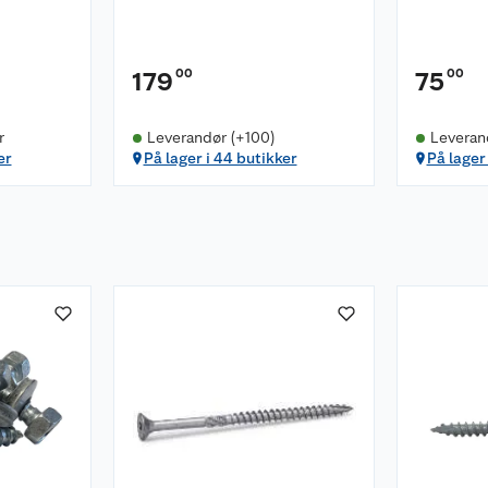
00
00
179
75
r
Leverandør (+100)
Leveran
er
På lager i 44 butikker
På lager