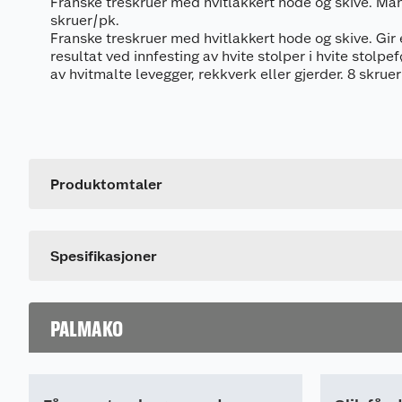
Franske treskruer med hvitlakkert hode og skive. Ma
skruer/pk.
Franske treskruer med hvitlakkert hode og skive. Gir 
resultat ved innfesting av hvite stolper i hvite stolp
av hvitmalte levegger, rekkverk eller gjerder. 8 skruer
Generelt
Artikkelnummer
Leverandørens artikkelnummer
Produktomtaler
Farge
Dette produktet har ikke fått noen omtale ennå. Hvis d
Spesifikasjoner
PALMAKO