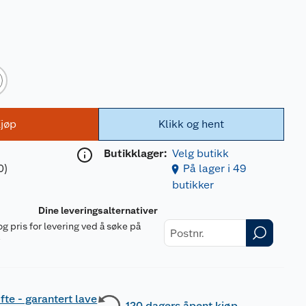
jøp
Klikk og hent
Butikklager:
Velg butikk
0)
På lager i 49
butikker
Dine leveringsalternativer
og pris for levering ved å søke på
r
fte - garantert lave
120 dagers åpent kjøp