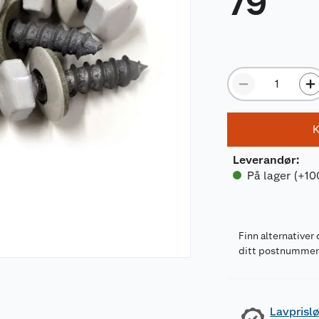
79
K
Leverandør
:
På lager (+10
Finn alternativer 
ditt postnumme
Lavprislø