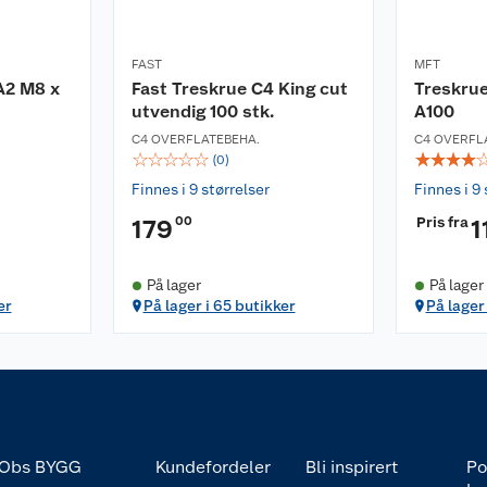
FAST
MFT
A2 M8 x
Fast Treskrue C4 King cut
Treskru
utvendig 100 stk.
A100
C4 OVERFLATEBEHA.
C4 OVERFL
☆
☆
☆
☆
☆
☆
☆
☆
☆
(
0
)
Finnes i 9 størrelser
Finnes i 9 
00
Pris fra
179
1
På lager
På lager
er
På lager i 65 butikker
På lager 
Obs BYGG
Kundefordeler
Bli inspirert
Po