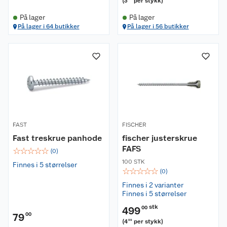
(
3
per stykk
)
På lager
På lager
På lager i 64 butikker
På lager i 56 butikker
FAST
FISCHER
Fast treskrue panhode
fischer justerskrue
FAFS
☆
☆
☆
☆
☆
(
0
)
100 STK
Finnes i 5 størrelser
☆
☆
☆
☆
☆
(
0
)
Finnes i 2 varianter
Finnes i 5 størrelser
stk
499
00
79
00
(
4
per stykk
)
99