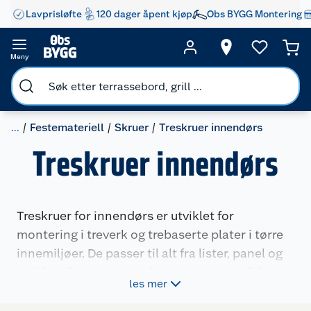
Lavprisløfte
120 dager åpent kjøp
Obs BYGG Montering
Meny
...
Festemateriell
Skruer
Treskruer innendørs
Treskruer innendørs
Treskruer for innendørs er utviklet for
montering i treverk og trebaserte plater i tørre
innemiljøer. De passer til alt fra lister, panel og
møbler til annen innredning, og gir et solid og
les mer
pent resultat. Velg mellom treskruer i ulike
dimensjoner med senkhode for en plan