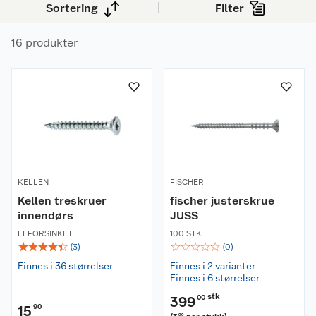
Sortering
Filter
avslutning eller panhode når skruehodet skal
bli synlig.
16 produkter
KELLEN
FISCHER
Kellen treskruer
fischer justerskrue
innendørs
JUSS
ELFORSINKET
100 STK
☆
☆
☆
☆
☆
☆
☆
☆
☆
☆
(
3
)
(
0
)
Finnes i 36 størrelser
Finnes i 2 varianter
Finnes i 6 størrelser
stk
399
00
15
90
99