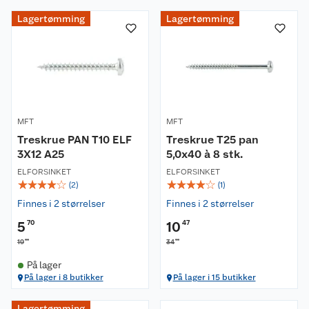
Lagertømming
Lagertømming
MFT
MFT
Treskrue PAN T10 ELF
Treskrue T25 pan
3X12 A25
5,0x40 à 8 stk.
ELFORSINKET
ELFORSINKET
☆
☆
☆
☆
☆
☆
☆
☆
☆
☆
(
2
)
(
1
)
Finnes i 2 størrelser
Finnes i 2 størrelser
5
70
10
47
00
90
19
34
På lager
På lager i 8 butikker
På lager i 15 butikker
Om oss
Lagertømming