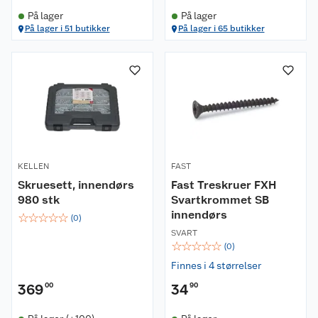
På lager
På lager
På lager i 51 butikker
På lager i 65 butikker
KELLEN
FAST
Skruesett, innendørs
Fast Treskruer FXH
980 stk
Svartkrommet SB
innendørs
☆
☆
☆
☆
☆
(
0
)
SVART
☆
☆
☆
☆
☆
(
0
)
Finnes i 4 størrelser
369
00
34
90