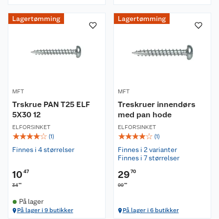
Lagertømming
Lagertømming
MFT
MFT
Trskrue PAN T25 ELF
Treskruer innendørs
5X30 12
med pan hode
ELFORSINKET
ELFORSINKET
☆
☆
☆
☆
☆
☆
☆
☆
☆
☆
(
1
)
(
1
)
Finnes i 4 størrelser
Finnes i 2 varianter
Finnes i 7 størrelser
10
47
29
70
90
00
34
99
På lager
På lager i 9 butikker
På lager i 6 butikker