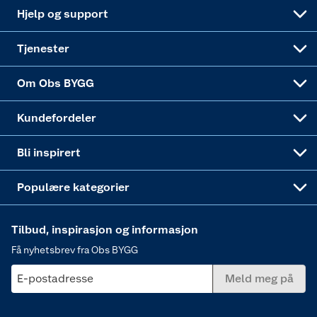
Leveringsalternativer
Nøkkelfiling
Samvirkelag
Coop Mastercard
Live-shopping
Maling
Hjelp og support
Alle tjenester
Virksomheten
Klikk og hent
DIY-prosjekter
Verktøy
Tjenester
Sponsorvirksomheten
Coop Bedriftskort
Hytte og beredskapsutstyr
Dører
Om Obs BYGG
Obs BYGG Montering
Gavetips
Vindu
Kundefordeler
Annonserte varer
Hjem, rengjøring og hvitevarer
Bli inspirert
Varme
Populære kategorier
Tilbud, inspirasjon og informasjon
Få nyhetsbrev fra Obs BYGG
E-postadresse
Meld meg på