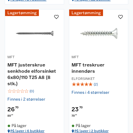
Lagertømming
Lagertømming
MFT
MFT
MFT justerskrue
MFT treskruer
senkhode elforsinket
innendørs
6x80/110 T25 A8 (8
ELFORSINKET
stk.)
☆
☆
☆
☆
☆
(
2
)
☆
☆
☆
☆
☆
(
0
)
Finnes i 4 størrelser
Finnes i 2 størrelser
26
70
23
70
00
00
89
79
På lager
På lager
På lager i 6 butikker
På lager i 2 butikker