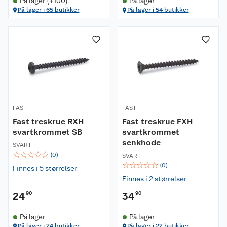
På lager (+100)
På lager
På lager i 65 butikker
På lager i 54 butikker
FAST
FAST
Fast treskrue RXH
Fast treskrue FXH
svartkrommet SB
svartkrommet
senkhode
SVART
☆
☆
☆
☆
☆
(
0
)
SVART
☆
☆
☆
☆
☆
(
0
)
Finnes i 5 størrelser
Finnes i 2 størrelser
24
90
34
90
På lager
På lager
På lager i 24 butikker
På lager i 22 butikker