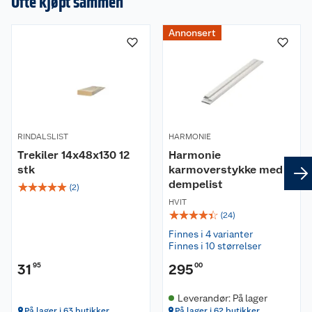
Ofte kjøpt sammen
Annonsert
RINDALSLIST
HARMONIE
Trekiler 14x48x130 12
Harmonie
stk
karmoverstykke med
dempelist
☆
☆
☆
☆
☆
(
2
)
HVIT
☆
☆
☆
☆
☆
(
24
)
Finnes i 4 varianter
Finnes i 10 størrelser
31
95
295
00
Leverandør: På lager
På lager i 63 butikker
På lager i 62 butikker