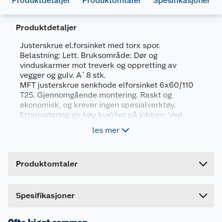
Produktdetaljer
Produktomtaler
Spesifikasjoner
Produktdetaljer
Justerskrue el.forsinket med torx spor.
Belastning: Lett. Bruksområde: Dør og
Generelt
vinduskarmer mot treverk og oppretting av
Artikkelnummer
7034352417592
vegger og gulv. A`8 stk.
MFT justerskrue senkhode elforsinket 6x60/110
Leverandørens artikkelnummer
241759
T25. Gjennomgående montering. Raskt og
Størrelse
6 X 110 MM 8 STK
økonomisk, og krever ingen spesialverktøy.
Etterjustering gir høy kvalitet på jobben. Ved
Forpakningsmål
behov for forboring - bruk 4 mm bor.
les mer
Monteringstips: Bruk hjelpekiler for best resultat!
Bruttovekt
0.139 kg
Høyde
14 cm
Produktomtaler
Lengde
2.2 cm
Bredde
18.8 cm
Dette produktet har ikke fått noen omtale ennå.
Spesifikasjoner
Hvis du kjøper produktet får du invitasjon til å gi
en omtale.