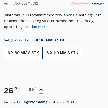
Art nr: 7034352417592
☆
☆
☆
☆
☆
0
omtaler
Justerskrue el.forsinket med torx spor. Belastning: Lett.
Bruksområde: Dør og vinduskarmer mot treverk og
oppretting av
...
les mer
Valgt størrelse
:
6 X 110 MM 8 STK
6 X 80 MM 8 STK
6 X 110 MM 8 STK
70
26
00
89
Lagertømming
Inkludert i:
(13.07.26 - 30.08.26)