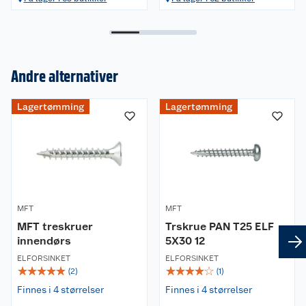
Andre alternativer
Lagertømming
Lagertømming
Om oss
Kundeservice
Nyheter
Butikker
Våre merkevarer
MFT
MFT
Kontakt oss
Våre kjeder
MFT treskruer
Trskrue PAN T25 ELF
innendørs
5X30 12
Retur- og angrerett
Kjøpsvilkår
Hageinspirasjon
ELFORSINKET
ELFORSINKET
☆
☆
☆
☆
☆
☆
☆
☆
☆
☆
(
2
)
(
1
)
Reklamasjon
Personvern
Lavprisløfte
Oppussing med utemaling
Finnes i 4 størrelser
Finnes i 4 størrelser