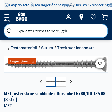
Lavprisløfte
120 dager åpent kjøp
Obs BYGG Montering
Meny
...
Festemateriell
Skruer
Treskruer innendørs
Lagertømming
MFT justerskrue senkhode elforsinket 6x80/110 T25 A8
(8 stk.)
MFT